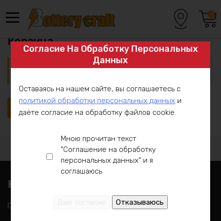
Перейти
к
0
содержанию
Главная
Корзина
Согласие На Обработку Персональных
Данных
Ваша корзина пока пуста.
Оставаясь на нашем сайте, вы соглашаетесь с
политикой обработки персональных данных
и
Вернуться в магазин
даёте согласие на обработку файлов cookie.
Мною прочитан текст
"Соглашение на обработку
персональных данных" и я
соглашаюсь
Каталог
Готовые аккумуляторы