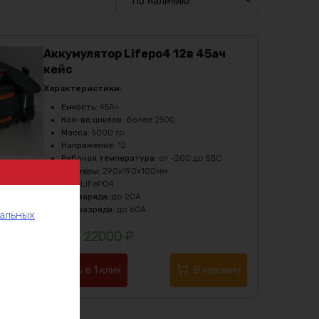
Аккумулятор Lifepo4 12в 45ач
кейс
Характеристики:
Ёмкость
:
45Ач
Кол-во циклов
:
более 2500
Масса
:
5000 гр
Напряжение
:
12
Рабочая температура
:
от -20C до 50C
Размеры
:
290х190х100мм
Тип
:
LiFePO4
Ток заряда
:
до 20А
Ток разряда
:
до 60А
нальных
22000
₽
Купить в 1 клик
В корзину