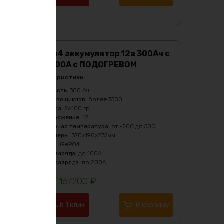
Lifepo4 аккумулятор 12в 300Ач с
BMS 200А c ПОДОГРЕВОМ
Характеристики:
Ёмкость
:
300 Ач
Кол-во циклов
:
более 3500
Масса
:
26100 гр
Напряжение
:
12
Рабочая температура
:
от -20C до 50C
Размеры
:
370х190х275мм
Тип
:
LiFePO4
Ток заряда
:
до 100А
Ток разряда
:
до 200А
167200
₽
Купить в 1 клик
В корзину