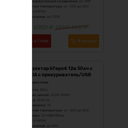
Последовательное соединения
:
до 24В
Рабочая температура
:
от -20C до 50C
Тип
:
LiFePO4
Ток разряда
:
до 100А
60501
₽
61601
₽
Купить в 1 клик
В корзину
Аккумулятор lifepo4 12в 30ач с
bms 30А с прикуриватель/USB
Характеристики:
Ёмкость
:
30Ач
Кол-во циклов
:
2000-3000
Масса
:
2920 гр
Напряжение
:
12
Рабочая температура
:
от -20C до 50C
Размеры
:
227х85х185мм
Тип
:
LiFePO4
Ток разряда
:
до 30А