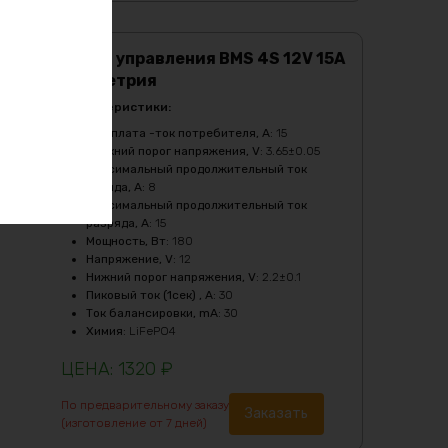
Плата управления BMS 4S 12V 15A
симметрия
Характеристики:
Бмс плата -ток потребителя, A
:
15
Верхний порог напряжения, V
:
3.65±0.05
Максимальный продолжительный ток
заряда, A
:
8
Максимальный продолжительный ток
разряда, A
:
15
Мощность, Вт
:
180
Напряжение, V
:
12
Нижний порог напряжения, V
:
2.2±0.1
Пиковый ток (1сек) , A
:
30
Ток балансировки, mA
:
30
Химия
:
LiFePO4
1320
₽
По предварительному заказу
Заказать
(изготовление от 7 дней)