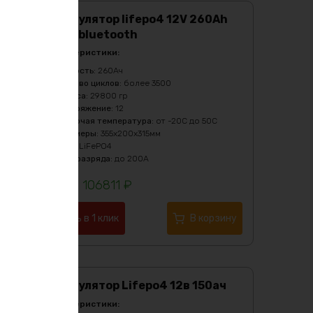
Аккумулятор lifepo4 12V 260Ah
BMS c bluetooth
Характеристики:
Ёмкость
:
260Ач
Кол-во циклов
:
более 3500
Масса
:
29800 гр
Напряжение
:
12
Рабочая температура
:
от -20C до 50C
Размеры
:
355х200х315мм
Тип
:
LiFePO4
Ток разряда
:
до 200А
106811
₽
Купить в 1 клик
В корзину
Аккумулятор Lifepo4 12в 150ач
Характеристики: