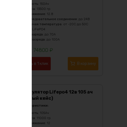
Ёмкость
:
150Ач
Масса
:
13500 гр
Напряжение
:
12.8
Последовательное соединения
:
до 24В
Рабочая температура
:
от -20C до 50C
Тип
:
LiFePO4
Ток заряда
:
до 70А
Ток разряда
:
до 100А
74800
₽
Купить в 1 клик
В корзину
Аккумулятор Lifepo4 12в 105 ач
(желтый кейс)
Характеристики:
Ёмкость
:
105Ач
Масса
:
11000 гр
Напряжение
:
12