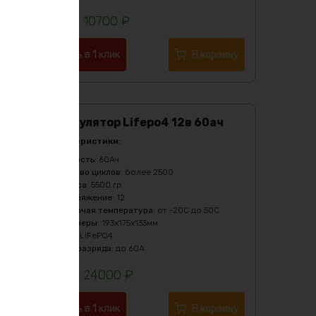
10700
₽
Купить в 1 клик
В корзину
Аккумулятор Lifepo4 12в 60ач
Характеристики:
Ёмкость
:
60Ач
Кол-во циклов
:
более 2500
Масса
:
5500 гр
Напряжение
:
12
Рабочая температура
:
от -20C до 50C
Размеры
:
193х175х133мм
Тип
:
LiFePO4
Ток разряда
:
до 60А
24000
₽
Купить в 1 клик
В корзину