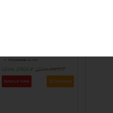
Аккумулятор Lifepo4 12в 75Ач
Характеристики:
Ёмкость
:
75Ач
Кол-во циклов
:
более 4000
Масса
:
9570 гр
Напряжение
:
12
Рабочая температура
:
от -20C до 50C
Размеры
:
370х275х102мм
Тип
:
LiFePO4
Ток разряда
:
до 60А
27800
₽
34210
₽
Купить в 1 клик
В корзину