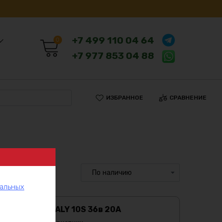
+7 499 110 04 64
0
+7 977 853 04 88
ИЗБРАННОЕ
СРАВНЕНИЕ
нальных
BMS DALY 10S 36в 20А