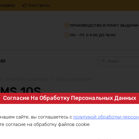
 сервис
Контакты
ПРОИЗВОДСТВО И ПУНКТ ВЫДАЧИ
ПН – ПТ С 9:00 ДО 18:00
ИИ
S, Smart BMS, Балансиры
Платы защиты BMS
MS 10S
Согласие На Обработку Персональных Данных
 нашем сайте, вы соглашаетесь с
политикой обработки персо
те согласие на обработку файлов cookie.
BMS DALY 10S 36в 60А