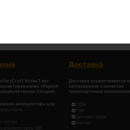
лицами
ании
Доставка
tteryCraft более 7 лет
Доставка осуществляется п
 проектированием, сборкой
согласованию с клиентом
 аккумуляторных батарей.
транспортными компаниями
ливаем аккумуляторы для:
СДЭК
транспорта
ПЭК
Деловые линии
х систем
Байкал
х аккумуляторов 12В