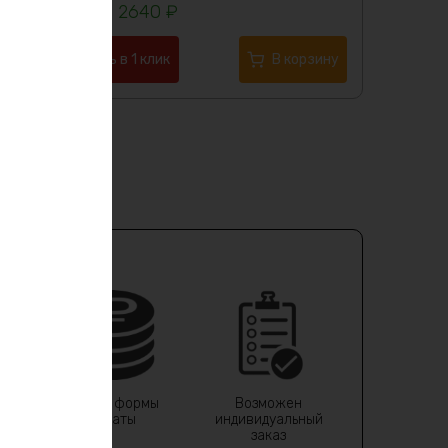
2640
₽
Купить в 1 клик
В корзину
Любые формы
Возможен
и
оплаты
индивидуальный
и
заказ