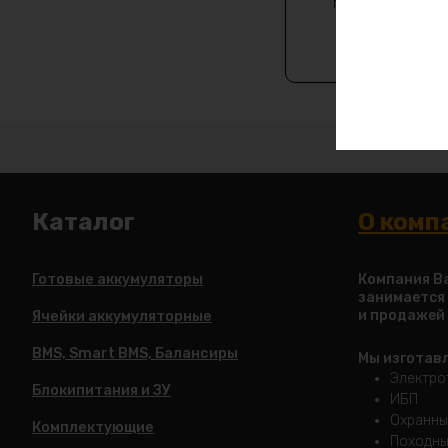
производства
Каталог
О комп
Готовые аккумуляторы
Компания Ba
занимается
и продажей
Ячейки аккумуляторные
BMS, Smart BMS, Балансиры
Мы изготав
Электро
Блокипитания и ЗУ
ИБП
Охранны
Комплектующие
Походны