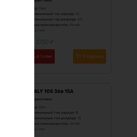
Характеристики:
Бренд
:
Daly
Максимальный ток заряда
:
10
Максимальный ток разряда
:
20
Страна производитель
:
Китай
Тип
:
Li-Ion
2750
₽
Купить в 1 клик
В корзину
BMS DALY 10S 36в 15А
Характеристики:
Бренд
:
Daly
Максимальный ток заряда
:
8
Максимальный ток разряда
:
15
Страна производитель
:
Китай
Тип
:
Li-Ion