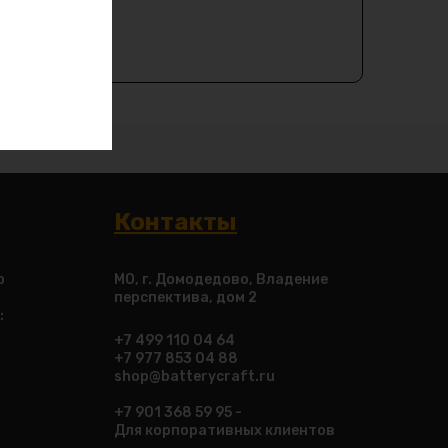
Контакты
о
МО, г. Домодедово, Владение
перспектива, дом 2
:
+7 499 110 04 64
+7 977 853 04 88
shop@batterycraft.ru
+7 901 368 59 95 -
Для корпоративных клиентов