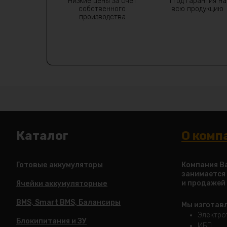
Низкие цены за счет
1 год гарантия на
собственного
всю продукцию
производства
Каталог
О комп
Готовые аккумуляторы
Компания Ba
занимается
и продажей
Ячейки аккумуляторные
BMS, Smart BMS, Балансиры
Мы изготав
Электро
Блокипитания и ЗУ
ИБП