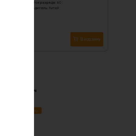
Максимальный ток разряда
:
60
Страна производитель
:
Китай
Тип
:
Li-Ion
5390
₽
Купить в 1 клик
В корзину
i-ion 36в 170ач
91
₽
ик
В корзину