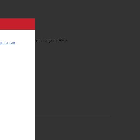
аты BMS 10S
,
Платы защиты BMS
нальных
рукции