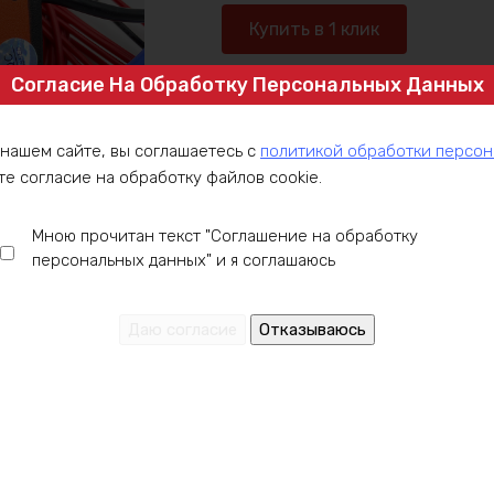
BMS
Купить в 1 клик
DALY
10S
Согласие На Обработку Персональных Данных
36в
Артикул:
BMSD10S3615
15А
Категория:
BMS платы для Li-ion
,
Пл
 нашем сайте, вы соглашаетесь с
политикой обработки персо
те согласие на обработку файлов cookie.
Мною прочитан текст "Соглашение на обработку
персональных данных" и я соглашаюсь
ние
Оплата
Доставка
Гарантия
Инст