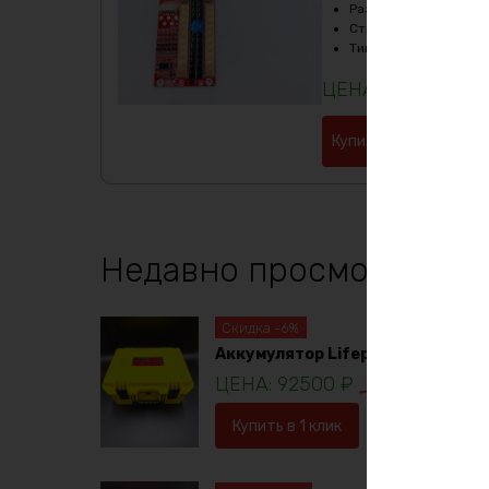
Размеры
:
80х50х3мм
Страна производите
Тип
:
LiFePO4
2640
₽
Купить в 1 клик
Недавно просмотренны
Скидка -6%
Аккумулятор Lifepo4 12в 230ач
92500
₽
98781
₽
Купить в 1 клик
В корзину