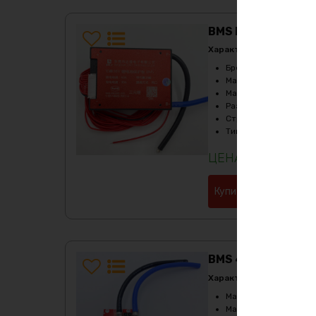
BMS DALY 10S 36в
Характеристики:
Бренд
:
Daly
Максимальный ток за
Максимальный ток ра
Размеры
:
80х60х16м
Страна производите
Тип
:
Li-Ion
3961
₽
Купить в 1 клик
BMS 4S 12в 100А r
Характеристики:
Максимальный ток за
Максимальный ток ра