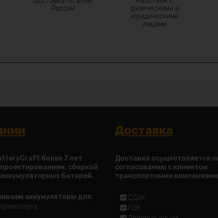
Доставка по всей
Работаем с
России
физическими и
юридическими
лицами
ании
Доставка
tteryCraft более 7 лет
Доставка осуществляется п
 проектированием, сборкой
согласованию с клиентом
 аккумуляторных батарей.
транспортными компаниями
ливаем аккумуляторы для:
СДЭК
транспорта
ПЭК