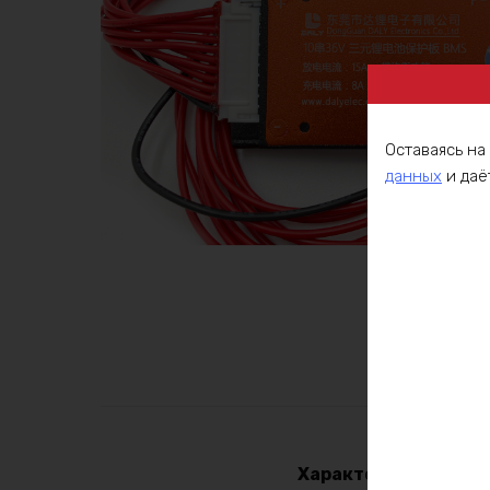
Оставаясь на
данных
и даё
Описа
Характеристики: