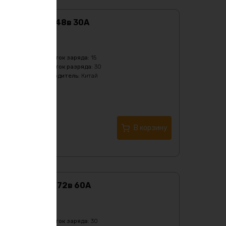
BMS DALY 13S 48в 30А
Характеристики:
Бренд
:
Daly
Максимальный ток заряда
:
15
Максимальный ток разряда
:
30
Страна производитель
:
Китай
Тип
:
Li-Ion
3741
₽
Купить в 1 клик
В корзину
BMS DALY 20S 72в 60А
Характеристики:
Бренд
:
Daly
Максимальный ток заряда
:
30