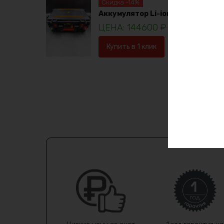
Скидка -14%
Аккумулятор Li-ion 36в 120ач
144600
₽
16753
Купить в 1 клик
В корзину