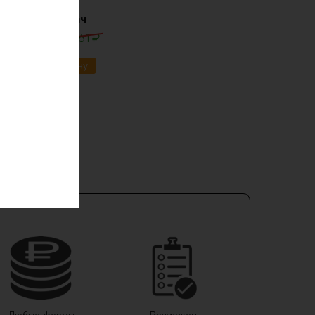
lifepo4 12в 30ач
0
₽
13861
₽
ик
В корзину