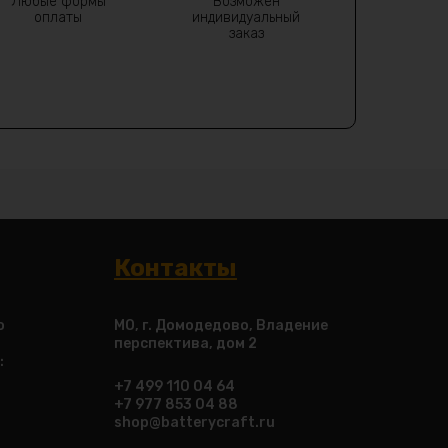
Любые формы
Возможен
оплаты
индивидуальный
заказ
Контакты
о
МО, г. Домодедово, Владение
перспектива, дом 2
:
+7 499 110 04 64
+7 977 853 04 88
shop@batterycraft.ru