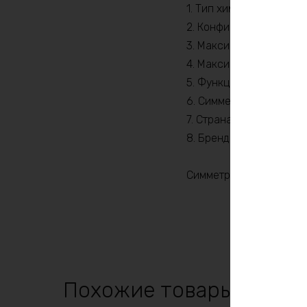
1. Тип химии: Li-ion
2. Конфигурация сборки
3. Максимальный ток ра
4. Максимальный ток за
5. Функция балансировк
6. Симметричная BMS c
7. Страна производител
8. Бренд: Daly
Cимметричная БМС BMS 
Похожие товары