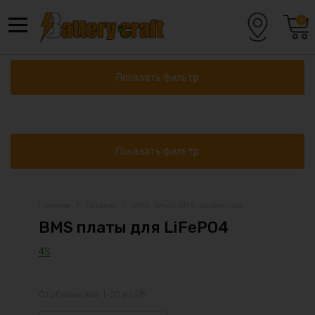
Перейти
к
0
содержанию
Показать фильтр
Показать фильтр
Главная
Каталог
BMS, Smart BMS, Балансиры
BMS платы для LiFePO4
4S
Отображение 1–20 из 28