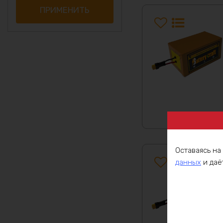
25Ач
ПРИМЕНИТЬ
30Ач
35Ач
36Ач
40Ач
45Ач
60Ач
72Ач
78Ач
81Ач
83Ач
85Ач
Оставаясь на
данных
и даё