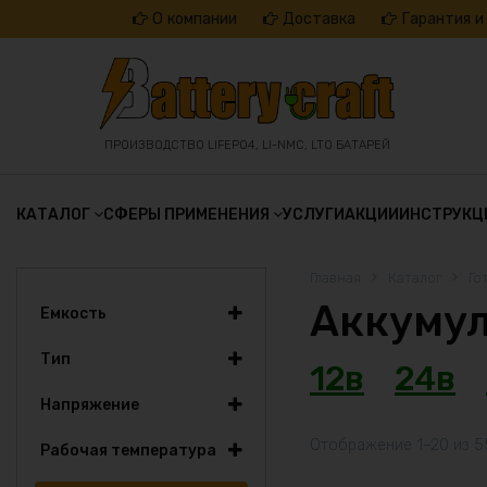
Перейти
О компании
Доставка
Гарантия и
к
содержанию
ПРОИЗВОДСТВО LIFEPO4, LI-NMC, LTO БАТАРЕЙ
КАТАЛОГ
СФЕРЫ ПРИМЕНЕНИЯ
УСЛУГИ
АКЦИИ
ИНСТРУКЦ
Главная
Каталог
Го
Аккумул
Емкость
9.5Ач
Тип
12в
24в
10Ач
Li-Ion
15Ач
Напряжение
Li-NMC
16Ач
12
Отображение 1–20 из 5
18Ач
Рабочая температура
36
20Ач
от -20 до 40С
48