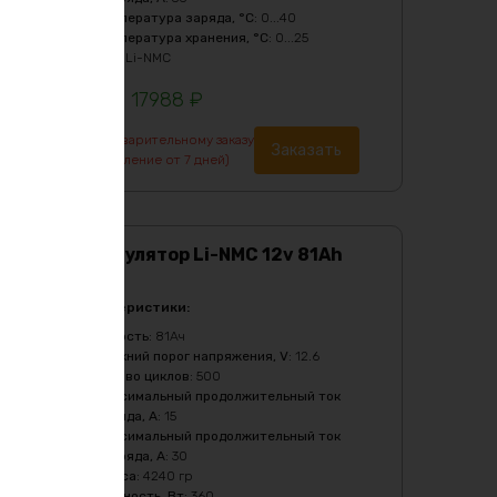
Температура заряда, °C
:
0...40
Температура хранения, °C
:
0...25
Тип
:
Li-NMC
17988
₽
По предварительному заказу
Заказать
(изготовление от 7 дней)
Аккумулятор Li-NMC 12v 81Ah
360w
Характеристики:
Ёмкость
:
81Ач
Верхний порог напряжения, V
:
12.6
Кол-во циклов
:
500
Максимальный продолжительный ток
заряда, A
:
15
Максимальный продолжительный ток
разряда, A
:
30
Масса
:
4240 гр
Мощность, Вт
:
360