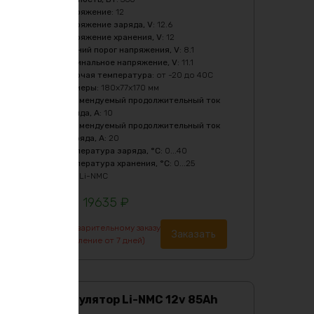
Напряжение
:
12
Напряжение заряда, V
:
12.6
Напряжение хранения, V
:
12
Нижний порог напряжения, V
:
8.1
Номинальное напряжение, V
:
11.1
Рабочая температура
:
от -20 до 40С
Размеры
:
180х77х170 мм
Рекомендуемый продолжительный ток
заряда, A
:
10
Рекомендуемый продолжительный ток
разряда, A
:
20
Температура заряда, °C
:
0...40
Температура хранения, °C
:
0...25
Тип
:
Li-NMC
19635
₽
По предварительному заказу
Заказать
(изготовление от 7 дней)
Аккумулятор Li-NMC 12v 85Ah