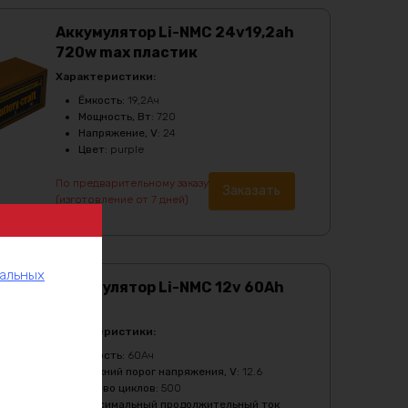
Аккумулятор Li-NMC 24v19,2ah
720w max пластик
Характеристики:
Ёмкость
:
19,2Ач
Мощность, Вт
:
720
Напряжение, V
:
24
Цвет
:
purple
По предварительному заказу
Заказать
(изготовление от 7 дней)
нальных
Аккумулятор Li-NMC 12v 60Ah
360w
Характеристики:
Ёмкость
:
60Ач
Верхний порог напряжения, V
:
12.6
Кол-во циклов
:
500
Максимальный продолжительный ток