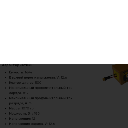
Тип
:
Li-NMC
20182
₽
По предварительному заказу
Заказать
(изготовление от 7 дней)
Аккумулятор Li-NMC 12v 16Ah
180w
Характеристики:
Ёмкость
:
16Ач
Верхний порог напряжения, V
:
12.6
Кол-во циклов
:
500
Максимальный продолжительный ток
заряда, A
:
7
Максимальный продолжительный ток
разряда, A
:
15
Масса
:
1070 гр
Мощность, Вт
:
180
Напряжение
:
12
Напряжение заряда, V
:
12.6