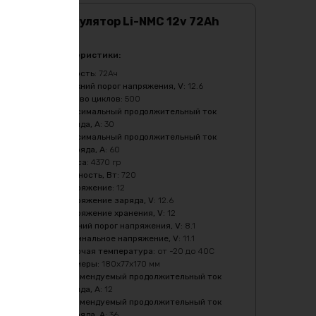
Аккумулятор Li-NMC 12v 72Ah
720w
Характеристики:
Ёмкость
:
72Ач
Верхний порог напряжения, V
:
12.6
Кол-во циклов
:
500
Максимальный продолжительный ток
заряда, A
:
30
Максимальный продолжительный ток
разряда, A
:
60
Масса
:
4370 гр
Мощность, Вт
:
720
Напряжение
:
12
Напряжение заряда, V
:
12.6
Напряжение хранения, V
:
12
Нижний порог напряжения, V
:
8.1
Номинальное напряжение, V
:
11.1
Рабочая температура
:
от -20 до 40С
Размеры
:
180х77х170 мм
Рекомендуемый продолжительный ток
заряда, A
:
12
Рекомендуемый продолжительный ток
разряда, A
:
36