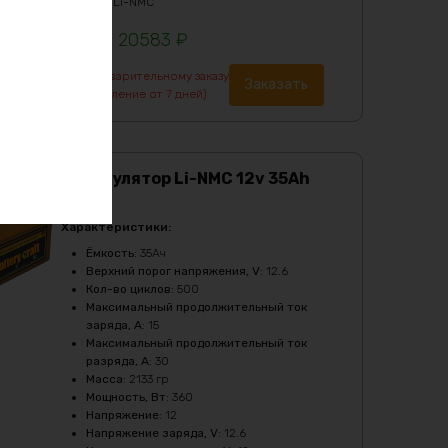
Тип
:
Li-NMC
20583
₽
По предварительному заказу
Заказать
(изготовление от 7 дней)
Аккумулятор Li-NMC 12v 35Ah
360w
Характеристики:
Ёмкость
:
35Ач
Верхний порог напряжения, V
:
12.6
Кол-во циклов
:
500
Максимальный продолжительный ток
заряда, A
:
15
Максимальный продолжительный ток
разряда, A
:
30
Масса
:
2133 гр
Мощность, Вт
:
360
Напряжение
:
12
Напряжение заряда, V
:
12.6