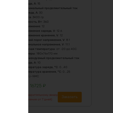
заряда, A
:
15
Максимальный продолжительный ток
разряда, A
:
30
Масса
:
3400 гр
Мощность, Вт
:
360
Напряжение
:
12
Напряжение заряда, V
:
12.6
Напряжение хранения, V
:
12
Нижний порог напряжения, V
:
8.1
Номинальное напряжение, V
:
11.1
Рабочая температура
:
от -20 до 40С
Размеры
:
180х76х170 мм
Рекомендуемый продолжительный ток
заряда, A
:
10
Температура заряда, °C
:
0...40
Температура хранения, °C
:
0...25
Тип
:
Li-NMC
16725
₽
По предварительному заказу
Заказать
(изготовление от 7 дней)