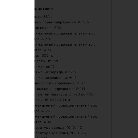
720w
Характеристики:
Ёмкость
:
85Ач
Верхний порог напряжения, V
:
12.6
Кол-во циклов
:
500
Максимальный продолжительный ток
заряда, A
:
30
Максимальный продолжительный ток
разряда, A
:
60
Масса
:
4300 гр
Мощность, Вт
:
720
Напряжение
:
12
Напряжение заряда, V
:
12.6
Напряжение хранения, V
:
12
Нижний порог напряжения, V
:
8.1
Номинальное напряжение, V
:
11.1
Рабочая температура
:
от -20 до 40С
Размеры
:
180х77х170 мм
Рекомендуемый продолжительный ток
заряда, A
:
20
Рекомендуемый продолжительный ток
разряда, A
:
40
Температура заряда, °C
:
0...40
Температура хранения, °C
:
0...25