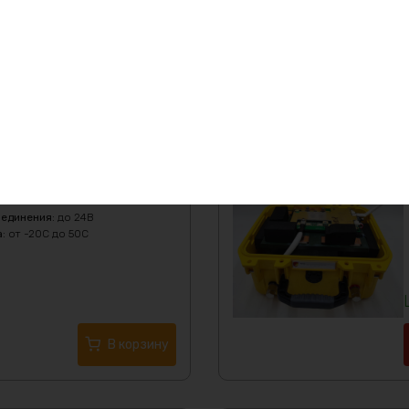
ор 12в 105 ач BMS 100
Скидка -2%
оединения
:
до 24В
а
:
от -20C до 50C
В корзину