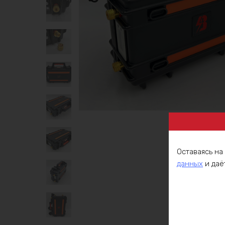
Оставаясь на
данных
и даё