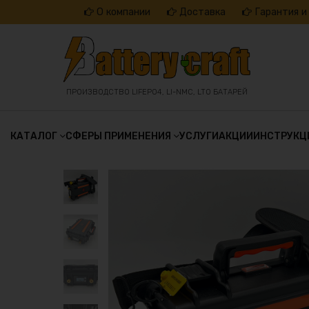
Перейти
О компании
Доставка
Гарантия и
к
содержанию
ПРОИЗВОДСТВО LIFEPO4, LI-NMC, LTO БАТАРЕЙ
КАТАЛОГ
СФЕРЫ ПРИМЕНЕНИЯ
УСЛУГИ
АКЦИИ
ИНСТРУКЦ