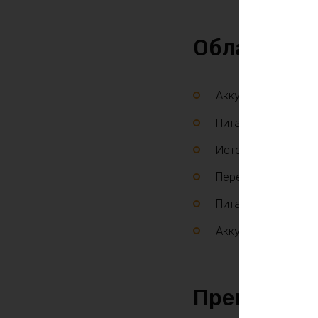
Области п
Аккумулятор для эх
Питание лодочных 
Источник энергии 
Переносные электр
Питание систем в
Аккумулятор для о
Преимущест