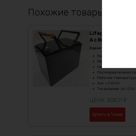
Похожие товары
Lifepo4 аккумулят
A c Bluetooth
Характеристики:
Ёмкость
:
105Ач
Масса
:
12000 гр
Напряжение
:
12
Последовательное с
Рабочая температур
Тип
:
LiFePO4
Ток разряда
:
до 100А
50821
₽
Купить в 1 клик