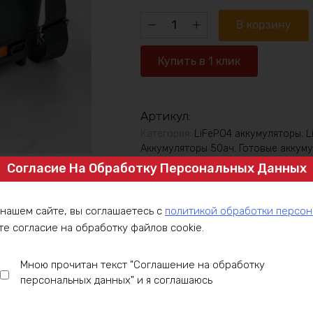
Количество
В корзину
товара
Аккумулятор
Купить в 1 клик
Lifepo4
12в
45ач
Артикул:
кейс
Категория:
LiFePO4 аккумуляторы
,
L
Аккумуляторы 50ач
,
Готовые аккум
Согласие На Обработку Персональных Данных
 нашем сайте, вы соглашаетесь с
политикой обработки персо
те согласие на обработку файлов cookie.
Мною прочитан текст "Соглашение на обработку
персональных данных" и я соглашаюсь