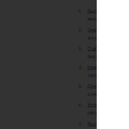
Высокая безопасн
механическом повр
Эквивалентная ёмк
аккумуляторов.
Стабильное напря
без резких просадо
Компактность и лёг
такой же ёмкостью,
Долговечность
. Ср
служат около 2–3 л
Устойчивость к глу
ресурсы и работос
Высокая токоотдач