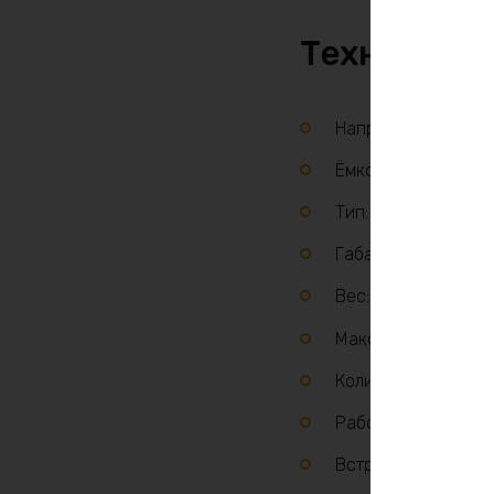
Техническ
Напряжение: 12 В
Ёмкость: 45 Ач
Тип: LiFePO4
Габариты: 290×190
Вес: 5 кг
Максимальный ток 
Количество циклов
Рабочая температур
Встроенная плата 