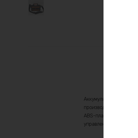
Описа
Аккумулятор BatteryCra
производства, которое 
ABS-пластика, внутри 
управления и защиты B