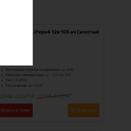
Аккумулятор Lifepo4 12в 105 ач (желтый
кейс)
Характеристики:
Ёмкость
:
105Ач
Масса
:
11000 гр
Напряжение
:
12
Последовательное соединения
:
до 24В
Рабочая температура
:
от -20C до 50C
Тип
:
LiFePO4
Ток разряда
:
до 100А
60501
₽
61601
₽
Купить в 1 клик
В корзину