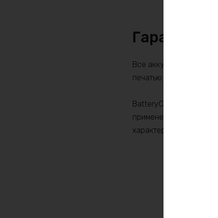
Гарантия и
Все аккумуляторы Batte
печатью организации, 
BatteryCraft 12В 45Ач 
применения в электрони
характеристики и безо