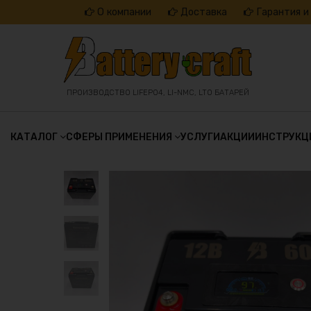
Перейти
О компании
Доставка
Гарантия и
к
содержанию
ПРОИЗВОДСТВО LIFEPO4, LI-NMC, LTO БАТАРЕЙ
КАТАЛОГ
СФЕРЫ ПРИМЕНЕНИЯ
УСЛУГИ
АКЦИИ
ИНСТРУКЦ