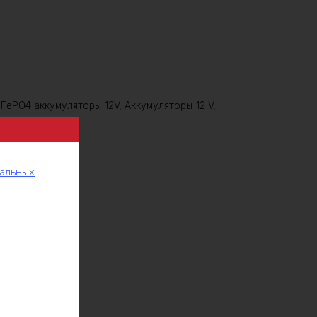
iFePO4 аккумуляторы 12V
,
Аккумуляторы 12 V
,
уляторы
нальных
рукции