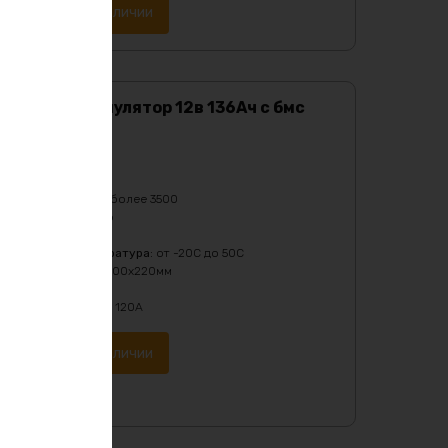
Уведомить о наличии
Lifepo4 аккумулятор 12в 136Ач с бмс
120А
Характеристики:
Ёмкость
:
136Ач
Кол-во циклов
:
более 3500
Масса
:
12800 гр
Напряжение
:
12
Рабочая температура
:
от -20C до 50C
Размеры
:
220х200х220мм
Тип
:
LiFePO4
Ток разряда
:
до 120А
Уведомить о наличии