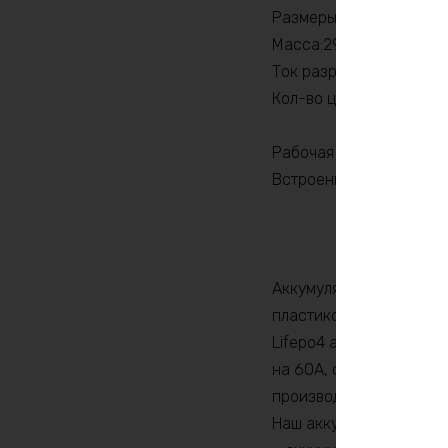
Размеры: 227х85х185м
Масса:2920 гр
Ток разряда: до 30А
Кол-во циклов: более 
Рабочая температура: -
Встроенная плата защи
Аккумулятор lifepo4 1
пластиковый, внутри к
Lifepo4 аккумуляторы 
на 60А, с активными б
производим сами, из н
Наш аккумулятор 12в 60