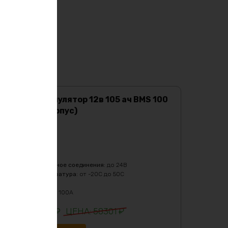
Lifepo4 аккумулятор 12в 105 ач BMS 100
A (желтый корпус)
Характеристики:
Ёмкость
:
105Ач
Масса
:
11000 гр
Напряжение
:
12
Последовательное соединения
:
до 24В
Рабочая температура
:
от -20C до 50C
Тип
:
LiFePO4
Ток разряда
:
до 100А
56541
₽
58301
₽