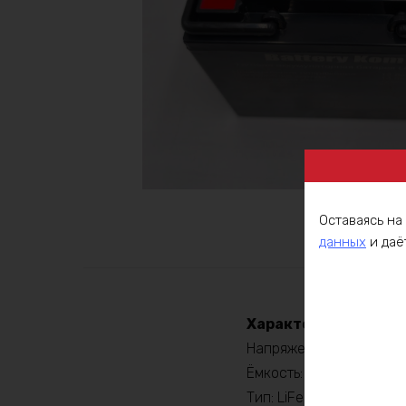
Оставаясь на
данных
и даё
Описа
Характеристики:
Напряжение: 12В
Ёмкость: 30Ач
Тип: LiFePO4