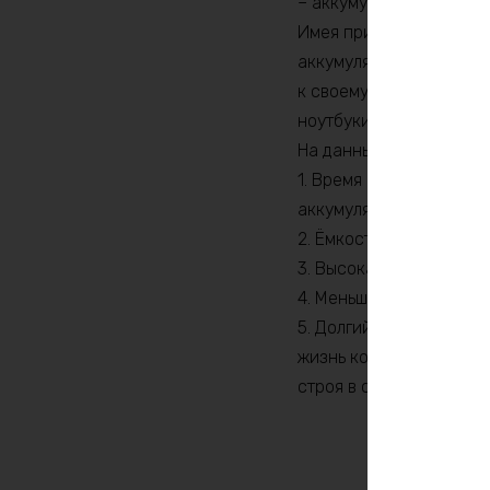
– аккумулятор для лодоч
Имея приличную емкост
аккумуляторами – всего 
к своему lifepo4 аккум
ноутбуки, что становит
На данный аккумулятор
1. Время работы на lif
аккумуляторах, что уме
2. Ёмкость Lifepo4 акк
3. Высокая токоотдача 
4. Меньший вес и габар
5. Долгий срок службы.
жизнь которых в лучшем
строя в самый неподхо