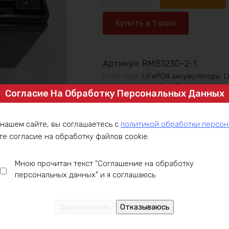
товара
Аккумулятор
Купить в 1 клик
Lifepo4
12в
60ач
Артикул:
RMB1230-2-1
Категория:
LiFePO4 аккумуляторы
,
L
Аккумуляторы 60ач
,
Готовые аккум
Согласие На Обработку Персональных Данных
 нашем сайте, вы соглашаетесь с
политикой обработки персо
те согласие на обработку файлов cookie.
ние
Оплата
Доставка
Гарантия
Инст
Мною прочитан текст "Соглашение на обработку
персональных данных" и я соглашаюсь