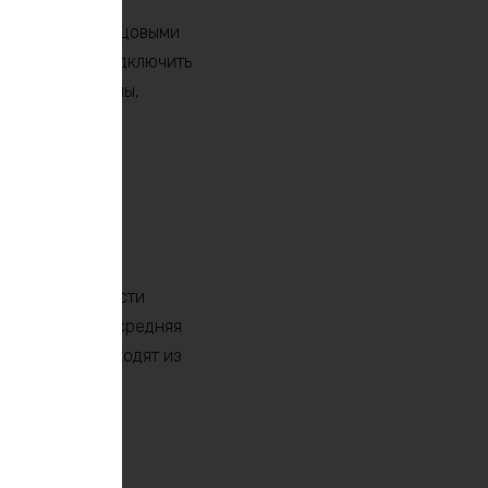
авнению со свинцовыми
кг! Вы можете подключить
аряжать телефоны,
а обычных
умулятора
ми той же ёмкости
ислотными акб, средняя
кб, которые выходят из