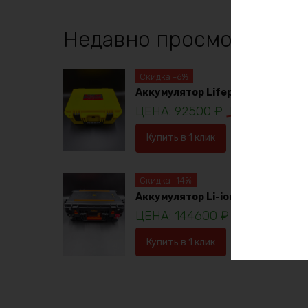
Недавно просмотренны
Скидка -6%
Аккумулятор Lifepo4 12в 230ач
92500
₽
98781
₽
Купить в 1 клик
В корзину
Скидка -14%
Аккумулятор Li-ion 36в 120ач
144600
₽
16753
Купить в 1 клик
В корзину