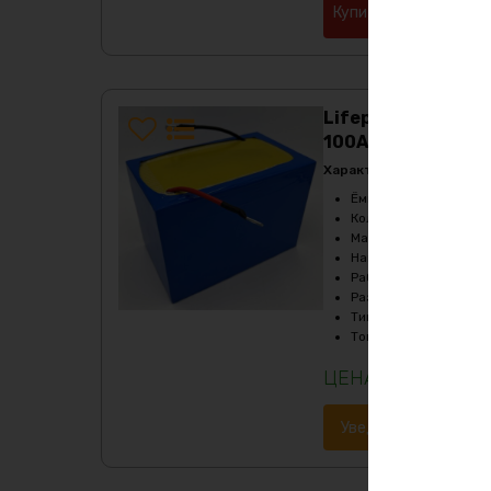
Купить в 1 клик
Lifepo4 аккумулят
100А в термоусад
Характеристики:
Ёмкость
:
110Ач
Кол-во циклов
:
более
Масса
:
10000 гр
Напряжение
:
12
Рабочая температур
Размеры
:
255х150х18
Тип
:
LiFePO4
Ток разряда
:
до 80А
41580
₽
Уведомить о наличи