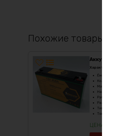
Похожие товары
Аккумулятор Life
Характеристики:
Ёмкость
:
45Ач
Кол-во циклов
:
более
Масса
:
5000 гр
Напряжение
:
12
Рабочая температур
Размеры
:
270х170х75
Тип
:
LiFePO4
Ток разряда
:
до 70А
16300
₽