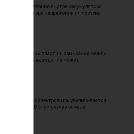
 засорении давление внутри аккумулятора
вности регулятора напряжения или резких
ыпание свинцовых пластин, замыкание между
. В таких случаях вздутие может
яются свойства электролита, увеличивается
цены батареи. В этом случае замена