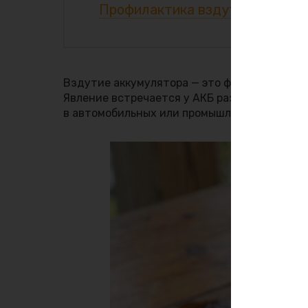
Профилактика вздутия АКБ
Вздутие аккумулятора — это физическое из
Явление встречается у АКБ разных типов и 
в автомобильных или промышленных батаре