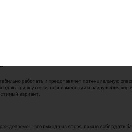
е или эксплуатации также приводят к деформации. Удар
стность внутренних элементов. Даже без внешних трещ
 вздутием корпуса.
оизводственного брака и использование некачественн
а
табильно работать и представляет потенциальную опас
создают риск утечки, воспламенения и разрушения корп
устимый вариант.
реждевременного выхода из строя, важно соблюдать ба