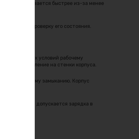
процесс развивается быстрее из-за менее
го проводят проверку его состояния.
 климатических условий рабочему
и создаёт давление на стенки корпуса.
ниям и короткому замыканию. Корпус
ичие трещин.
осле отогрева допускается зарядка в