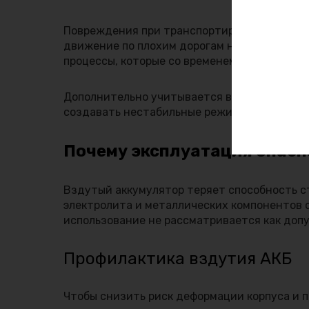
Повреждения при транспортировке, установк
движение по плохим дорогам нарушают цело
процессы, которые со временем проявляются
Дополнительно учитывается вероятность пр
создавать нестабильные режимы работы.
Почему эксплуатация опасн
Вздутый аккумулятор теряет способность с
электролита и металлических компонентов 
использование не рассматривается как доп
Профилактика вздутия АКБ
Чтобы снизить риск деформации корпуса и п