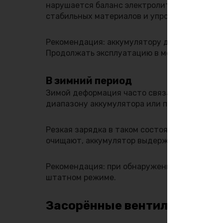
нарушается баланс электролита и увеличив
стабильных материалов и упрощённой конст
Рекомендация: аккумулятору дают остыть в 
Продолжать эксплуатацию в момент перегре
В зимний период
Зимой деформация часто связана с замерза
диапазону аккумулятора или при глубоком р
Резкая зарядка в таком состоянии опасна. 
очищают, аккумулятор выдерживают в сухом
Рекомендация: при обнаружении повреждени
штатном режиме.
Засорённые вентиляционны