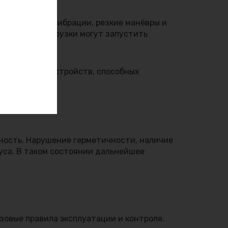
ы, падения, вибрации, резкие манёвры и
ин такие нагрузки могут запустить
ых зарядных устройств, способных
ность. Нарушение герметичности, наличие
уса. В таком состоянии дальнейшее
зовые правила эксплуатации и контроля.