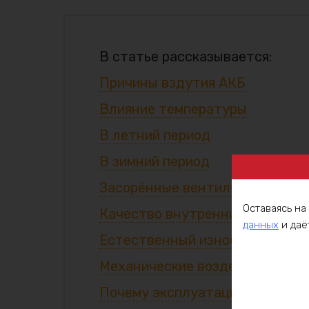
В статье рассказывается:
Причины вздутия АКБ
Влияние температуры
В летний период
В зимний период
Засорённые вентиляционные к
Оставаясь на
Качество внутренних компоне
данных
и даё
Естественный износ
Механические воздействия
Почему эксплуатация опасна