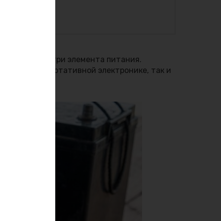
ходящими внутри элемента питания.
ожна как в портативной электронике, так и