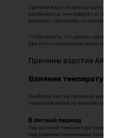
Причина вздутия всегда одна по своей прир
различаются: они зависят от режима зарядк
выглядит одинаково, но механизмы его запу
Чтобы понять, что делать при вздутии АКБ, 
Без этого невозможно оценить степень опас
Причины вздутия АКБ
Влияние температуры
Наиболее частой причиной деформации корп
переохлаждение по-разному воздействуют н
В летний период
При высокой температуре окружающей среды
под прямыми солнечными лучами, нагрев уси