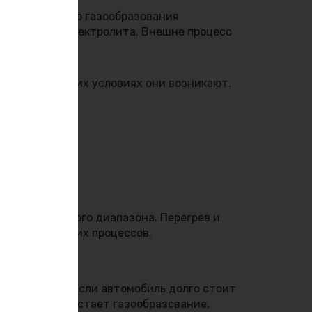
Источники этого газообразования
табильности электролита. Внешне процесс
одят и при каких условиях они возникают.
 температурного диапазона. Перегрев и
сть внутренних процессов.
их реакций. Если автомобиль долго стоит
режимах возрастает газообразование,