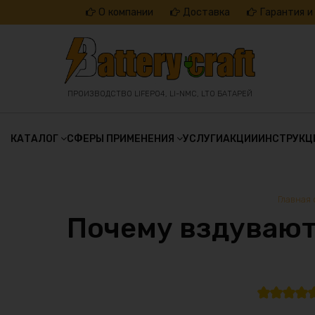
Перейти
О компании
Доставка
Гарантия и
к
содержанию
ПРОИЗВОДСТВО LIFEPO4, LI-NMC, LTO БАТАРЕЙ
КАТАЛОГ
СФЕРЫ ПРИМЕНЕНИЯ
УСЛУГИ
АКЦИИ
ИНСТРУКЦ
Главная
Почему вздуваютс