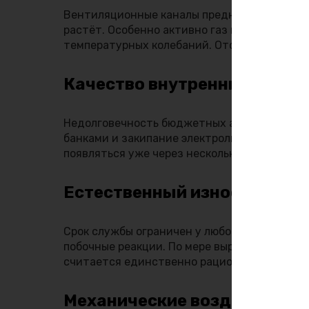
Вентиляционные каналы предназначены для 
растёт. Особенно активно газ выделяется п
температурных колебаний. Отсутствие выхо
Качество внутренних компо
Недолговечность бюджетных аккумуляторов 
банками и закипание электролита развиваю
появляться уже через несколько месяцев эк
Естественный износ
Срок службы ограничен у любой аккумулято
побочные реакции. По мере выработки ресур
считается единственно рациональным реше
Механические воздействия