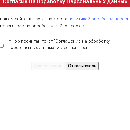
Согласие На Обработку Персональных Данных
Характеристики:
Ёмкость
:
166 Ач
 нашем сайте, вы соглашаетесь с
политикой обработки персо
Масса
:
13859 гр
Напряжение
:
12
те согласие на обработку файлов cookie.
Рабочая температура
:
от -20C до 50C
Тип
:
LiFePO4
Ток разряда
:
до 100А
Мною прочитан текст "Соглашение на обработку
персональных данных" и я соглашаюсь
76230
₽
Уведомить о наличии
Li-ion аккумулятор для лодки 36в
90ач с BMS 150А
Характеристики:
Ёмкость
:
90Ач
Кол-во циклов
:
более 3500
Масса
:
16500 гр.
Напряжение
:
36