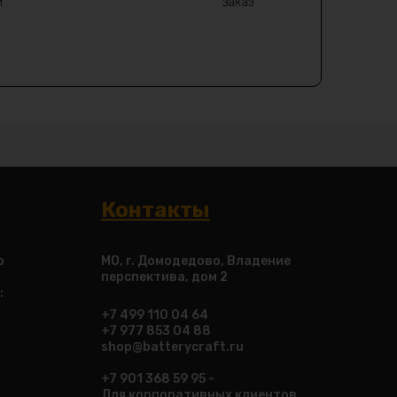
и
заказ
Контакты
о
МО, г. Домодедово, Владение
перспектива, дом 2
:
+7 499 110 04 64
+7 977 853 04 88
shop@batterycraft.ru
+7 901 368 59 95 -
Для корпоративных клиентов