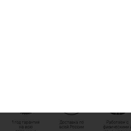
←
1
…
31
32
1 год гарантия
Доставка по
Работаем с
на всю
всей России
физическими 