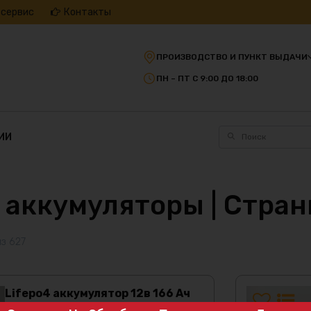
 сервис
Контакты
ПРОИЗВОДСТВО И ПУНКТ ВЫДАЧИ
ПН – ПТ С 9:00 ДО 18:00
ИИ
 аккумуляторы | Стран
з 627
Lifepo4 аккумулятор 12в 166 Ач
BMS 100 A c Bluetooth