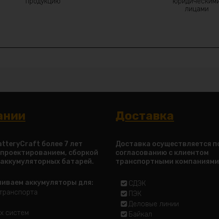
продукцию
юридическим
лицами
ании
Доставка
tteryCraft более 7 лет
Доставка осуществляется п
 проектированием, сборкой
согласованию с клиентом
 аккумуляторных батарей.
транспортными компаниями
ливаем аккумуляторы для:
СДЭК
транспорта
ПЭК
Деловые линии
х систем
Байкал