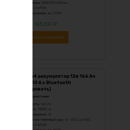
Размеры
:
365х190х250мм
Тип
:
LiFePO4
Ток разряда
:
до 200А
145200
₽
Уведомить о наличии
Lifepo4 аккумулятор 12в 166 Ач
BMS 100 A c Bluetooth
(Копировать)
Характеристики:
Ёмкость
:
166 Ач
Масса
:
13859 гр
Напряжение
:
12
Рабочая температура
:
от -20C до 50C
Тип
:
LiFePO4