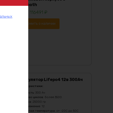
Bluetooth
116491
₽
нальных
Уведомить о наличии
Аккумулятор Lifepo4 12в 300Ач
Характеристики:
Ёмкость
:
300 Ач
Кол-во циклов
:
более 3500
Масса
:
25000 гр
Напряжение
:
12
Рабочая температура
:
от -20C до 50C