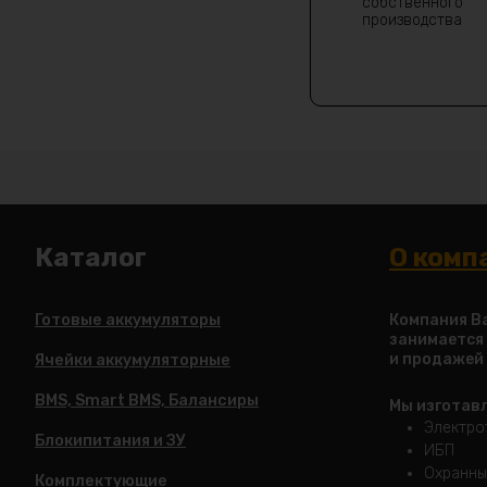
собственного
производства
Каталог
О комп
Готовые аккумуляторы
Компания Ba
занимается
и продажей
Ячейки аккумуляторные
BMS, Smart BMS, Балансиры
Мы изготав
Электро
Блокипитания и ЗУ
ИБП
Охранны
Комплектующие