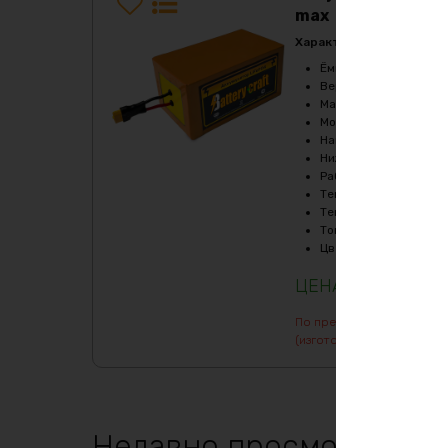
max
Характеристики:
Ёмкость
:
105Ач
Верхний порог напря
Масса
:
8440 гр
Мощность, Вт
:
360
Напряжение
:
12
Нижний порог напряж
Рабочая температур
Температура заряда,
Температура разряда
Ток балансировки, m
Цвет
:
фиолетовый
59797
₽
По предварительному зак
(изготовление от 7 дней)
Недавно просмотренны