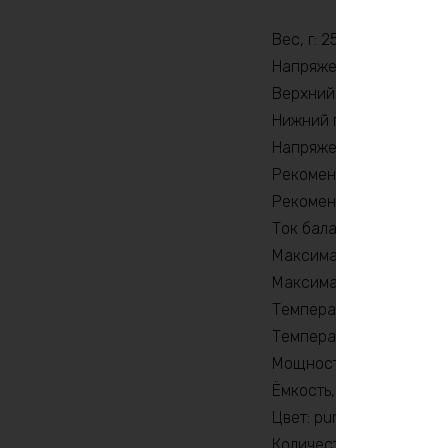
Вес, г: 25160
Напряжение заряда, V: 
Верхний порог напряжен
Нижний порог напряжени
Напряжение, В: 12
Рекомендуемый продолж
Рекомендуемый продолж
Ток балансировки, mA: 
Максимальный продолжи
Максимальный продолжи
Температура разряда, 
Температура заряда, °C
Мощность, Вт: 360
Ёмкость, Ah: 315
Цвет: purple
Количество циклов: 20