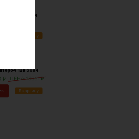
i-ion 36в 170ач
91
₽
ик
В корзину
lifepo4 12в 30ач
0
₽
13861
₽
ик
В корзину