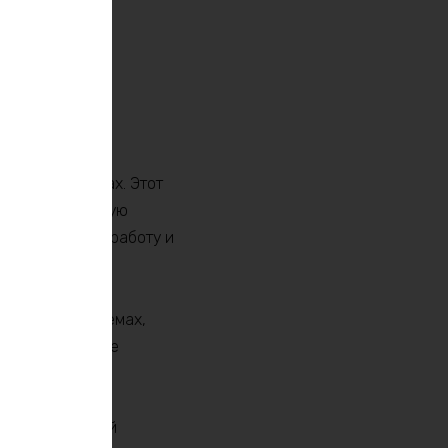
315Ah 360w max. Этот
ать максимальную
ет стабильную работу и
солнечных системах,
 и долгосрочное
бладает высокой