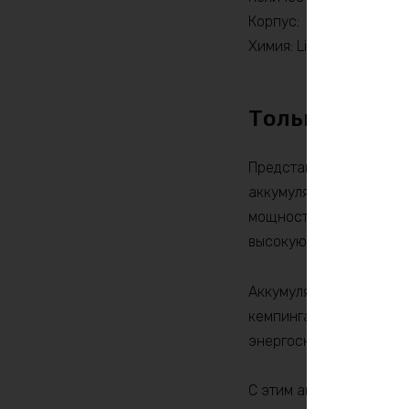
Корпус:
Химия: LiFePO4
Только по пр
Представляем вашему в
аккумулятор обладает 
мощность в 360 ватт. Б
высокую эффективность
Аккумулятор LiFePO4 1
кемпингах, RV, морском
энергоснабжение.
С этим аккумулятором 