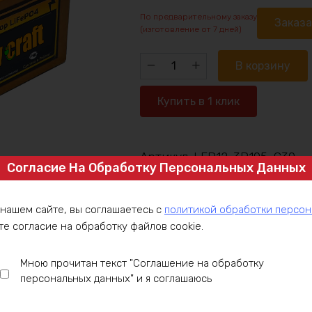
По предварительному заказу
Заказ
(изготовление от 7 дней)
Количество
В корзину
товара
Аккумулятор
Купить в 1 клик
LiFePO4
12v315Ah
360w
Артикул:
LFP12-3P105-C30
max
Согласие На Обработку Персональных Данных
Категория:
Аккумулятор под заказ
 нашем сайте, вы соглашаетесь с
политикой обработки персо
те согласие на обработку файлов cookie.
ние
Оплата
Доставка
Гарантия
Инст
Мною прочитан текст "Соглашение на обработку
персональных данных" и я соглашаюсь