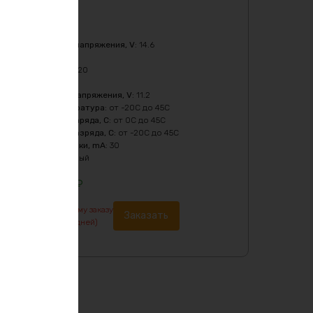
Характеристики:
Ёмкость
:
24Ач
Верхний порог напряжения, V
:
14.6
Масса
:
2580 гр
Мощность, Вт
:
720
Напряжение
:
12
Нижний порог напряжения, V
:
11.2
Рабочая температура
:
от -20C до 45C
Температура заряда, C
:
от 0C до 45C
Температура разряда, C
:
от -20C до 45C
Ток балансировки, mA
:
30
Цвет
:
фиолетовый
14884
₽
По предварительному заказу
Заказать
изготовление от 7 дней)