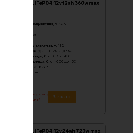
Аккумулятор LiFePO4 12v12ah 360w max
Характеристики:
Ёмкость
:
12Ач
Верхний порог напряжения, V
:
14.6
Масса
:
1310 гр
Мощность, Вт
:
360
Напряжение
:
12
Нижний порог напряжения, V
:
11.2
Рабочая температура
:
от -20C до 45C
Температура заряда, C
:
от 0C до 45C
Температура разряда, C
:
от -20C до 45C
Ток балансировки, mA
:
30
Цвет
:
фиолетовый
7569
₽
По предварительному заказу
Заказать
изготовление от 7 дней)
Аккумулятор LIFePO4 12v24ah 720w max