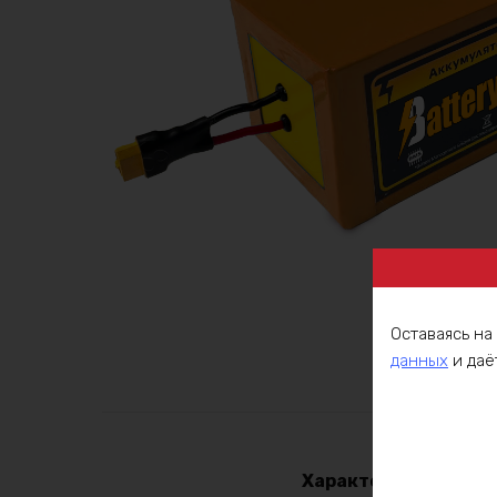
Оставаясь на
данных
и даё
Описа
Характеристики