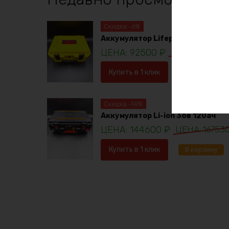
Скидка -6%
Аккумулятор Lifepo4 12в 230ач
92500
₽
98781
₽
Купить в 1 клик
В корзину
Скидка -14%
Аккумулятор Li-ion 36в 120ач
144600
₽
16753
Купить в 1 клик
В корзину