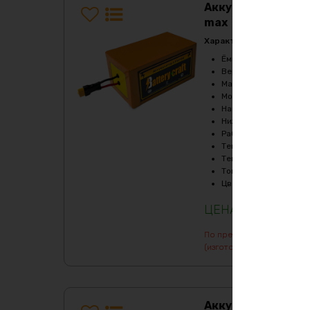
Аккумулятор LiFe
max
Характеристики:
Ёмкость
:
160Ач
Верхний порог напря
Масса
:
14220 гр
Мощность, Вт
:
360
Напряжение
:
12
Нижний порог напряж
Рабочая температур
Температура заряда,
Температура разряда
Ток балансировки, m
Цвет
:
фиолетовый
77082
₽
По предварительному зак
(изготовление от 7 дней)
Аккумулятор LiFe