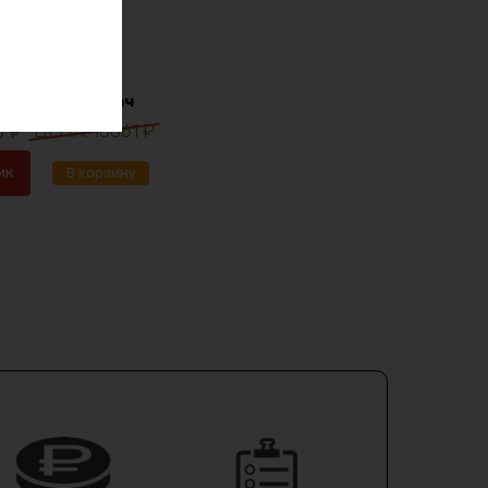
lifepo4 12в 30ач
0
₽
13861
₽
ик
В корзину