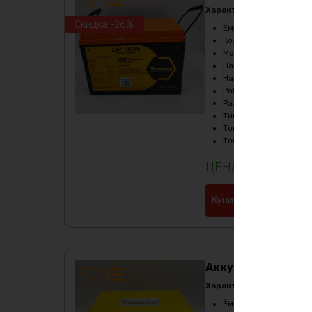
Характеристики:
Скидка -26%
Ёмкость
:
105Ач
Количество циклов
:
б
Масса
:
17900гр
Напряжение
:
25.6
Напряжение заряда
:
Рабочая температур
Размеры
:
370х170х19
Тип
:
LiFePo4
Ток заряда
:
29.2В
Ток разряда
:
до 100А
69200
₽
Купить в 1 клик
Аккумулятор 24в 
Характеристики:
Ёмкость
:
130Ач