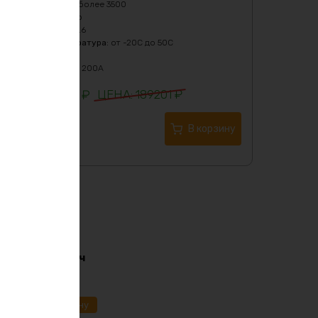
Кол-во циклов
:
более 3500
Масса
:
38000 гр
Напряжение
:
25.6
Рабочая температура
:
от -20C до 50C
Тип
:
LiFePO4
Ток разряда
:
до 200А
139250
₽
189201
₽
Купить в 1 клик
В корзину
i-ion 36в 170ач
91
₽
ик
В корзину