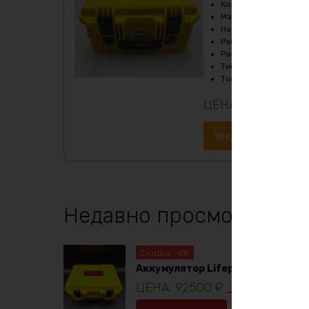
Кол-во циклов
:
более
Масса
:
20000 гр
Напряжение
:
24
Рабочая температур
Размеры
:
360х285х19
Тип
:
LiFePO4
Ток разряда
:
до 100А
107416
₽
Уведомить о наличи
Недавно просмотренны
Скидка -6%
Аккумулятор Lifepo4 12в 230ач
92500
₽
98781
₽