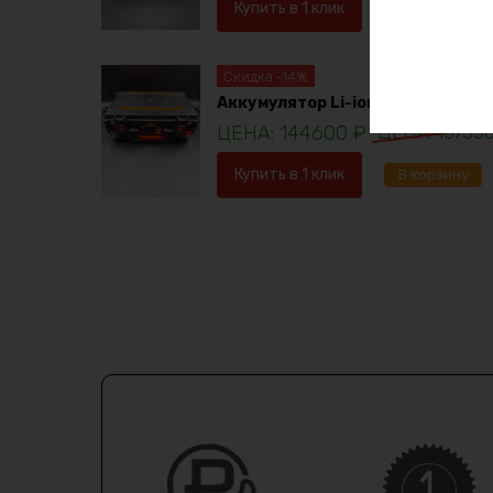
Купить в 1 клик
В корзину
Скидка -14%
Аккумулятор Li-ion 36в 120ач
144600
₽
16753
Купить в 1 клик
В корзину