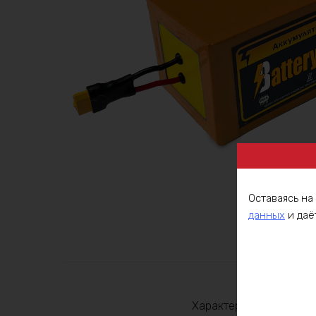
Оставаясь на
данных
и даё
Описа
Характеристики: