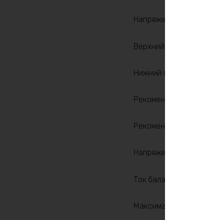
Напряжение заряда, V: 
Верхний порог напряжен
Нижний порог напряжени
Рекомендуемый продолж
Рекомендуемый продолж
Напряжение, V: 24
Ток балансировки, mA: 
Максимальный продолжи