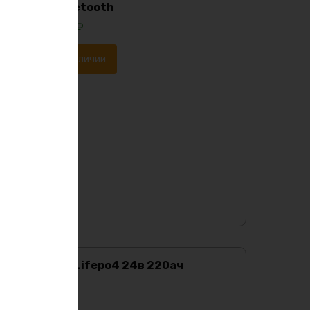
корпусе с Bluetooth
116491
₽
Уведомить о наличии
Аккумулятор Lifepo4 24в 220ач
Характеристики:
Ёмкость
:
220Ач