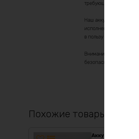
требующих стабильного
Наш аккумулятор LiFeP
исполнения, обеспечив
в пользу надежности и 
Внимание: Перед испол
безопасности.
Похожие товары
Аккумулятор Life