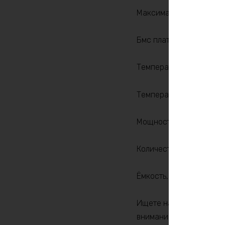
Максимальный продолжи
Бмс плата -ток потребит
Температура разряда, 
Температура заряда, °C
Мощность, Вт: 720
Количество циклов: 20
Ёмкость, Ah: 24
Ищете надежный и долг
вниманию аккумулятор 