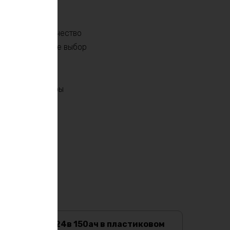
и и высокое качество
ойств. Сделайте выбор
людайте все меры
Аккумулятор 24в 150ач в пластиковом