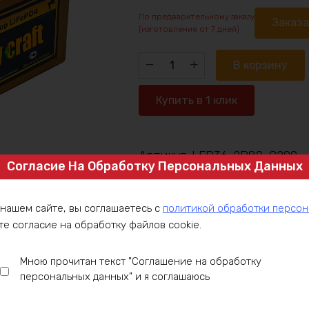
По предварительному заказу
Заказ
(изготовление от 7 дней)
Количество
В корзину
товара
Аккумулятор
Купить в 1 клик
LiFePO4
36v160ah
7200w
Артикул:
LFP36-2P80-C200
max
Согласие На Обработку Персональных Данных
Категория:
Аккумулятор под заказ
,
 нашем сайте, вы соглашаетесь с
политикой обработки персо
те согласие на обработку файлов cookie.
ние
Оплата
Доставка
Гарантия
Инст
Мною прочитан текст "Соглашение на обработку
персональных данных" и я соглашаюсь