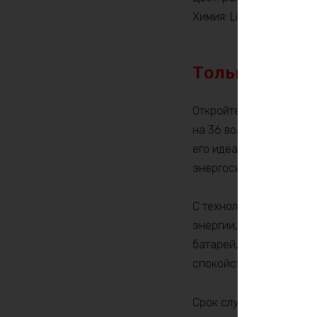
Химия: LiFePO4
Только по пр
Откройте для себя нов
на 36 вольт и 160 ампе
его идеальным решение
энергосистемы, морски
С технологией литий-ж
энергии, но и выдающу
батарей, LiFePO4 акку
спокойствие в эксплуа
Срок службы нашего ак