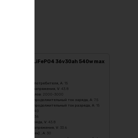
Аккумулятор LiFePO4 36v30ah 540w max
Характеристики:
Ёмкость, Ah
:
30
Бмс плата -ток потребителя, A
:
15
Верхний порог напряжения, V
:
43.8
Количество циклов
:
2000-3000
Максимальный продолжительный ток заряда, A
:
7.5
Максимальный продолжительный ток разряда, A
:
15
Мощность, Вт
:
540
Напряжение, V
:
36
Напряжение заряда, V
:
43.8
Нижний порог напряжения, V
:
33.6
Пиковый ток (1сек) , A
:
30