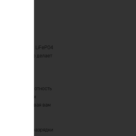
 аккумулятором LiFePO4
сть 7200 Вт, что делает
и, солнечные
лько высокую плотность
ых литий-ионных
ения, обеспечивая вам
иклов зарядки-разрядки