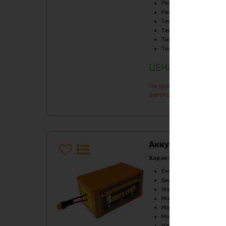
Рекомендуемый продо
Рекомендуемый продо
Температура заряда,
Температура разряда
Тип
:
LiFePO4
Ток балансировки, m
20240
₽
По предварительному зак
(изготовление от 7 дней)
Аккумулятор LiF
Характеристики:
Ёмкость
:
6Ач
Бмс плата -ток потре
Максимальный продол
Максимальный продол
Масса
:
1900 гр
Мощность, Вт
:
540
Напряжение
:
36