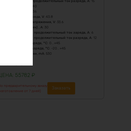
Максимальный продолжительный ток разряда, A
:
15
Мощность, Вт
:
540
Напряжение, V
:
36
Напряжение заряда, V
:
43.8
Нижний порог напряжения, V
:
33.6
Пиковый ток (1сек) , A
:
30
Рекомендуемый продолжительный ток заряда, A
:
6
Рекомендуемый продолжительный ток разряда, A
:
12
Температура заряда, °C
:
0...+45
Температура разряда, °C
:
-20...+45
Ток балансировки, mA
:
530
Химия
:
LiFePO4
Цвет
:
purple
55782
₽
По предварительному заказу
Заказать
изготовление от 7 дней)