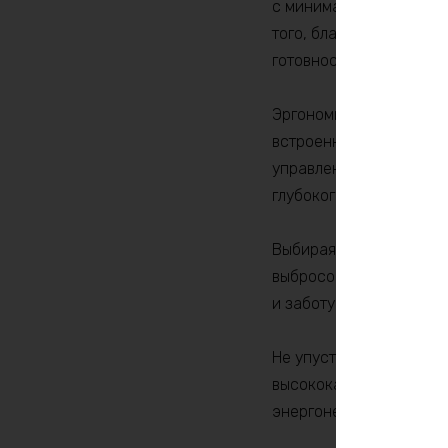
с минимальной потерей 
того, благодаря низком
готовности аккумулятор
Эргономичный и компак
встроенные ручки обес
управления батареями)
глубокого разряда, пер
Выбирая наш LiFePO4 ак
выбросов углерода. Это
и заботу о будущем на
Не упустите шанс повы
высококачественным Li
энергонезависимости и