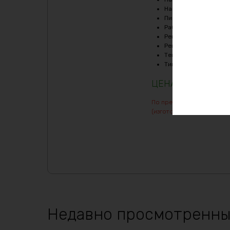
Напряжение заряда, 
Пиковый ток (1сек), A
Рабочая температур
Рекомендуемый продо
Рекомендуемый продо
Температура заряда,
Тип
:
LiFePO4
11430
₽
По предварительному зак
(изготовление от 7 дней)
Недавно просмотренны