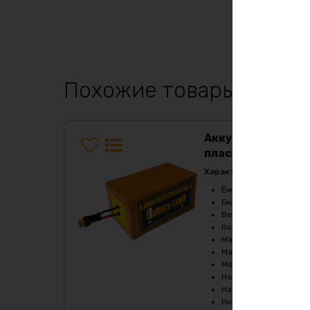
Похожие товары
Аккумулятор LiFe
пластик
Характеристики:
Ёмкость
:
12Ач
Бмс плата -ток потре
Верхний порог напря
Кол-во циклов
:
2000-
Максимальный продол
Максимальный продол
Мощность, Вт
:
540
Напряжение
:
36
Напряжение заряда, 
Нижний порог напряж