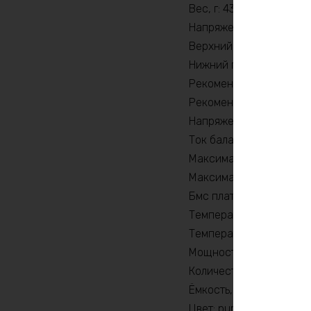
Вес, г: 43160
Напряжение заряда, V: 
Верхний порог напряжен
Нижний порог напряжени
Рекомендуемый продолж
Рекомендуемый продолж
Напряжение, V: 36
Ток балансировки, mA: 
Максимальный продолжи
Максимальный продолжи
Бмс плата -ток потреби
Температура разряда, 
Температура заряда, °C
Мощность, Вт: 7200
Количество циклов: 20
Ёмкость, Ah: 160
Цвет: purple