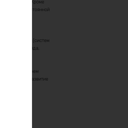
нтов на рынке. Кроме
ь уверены в постоянной
ые системы, а
 передовых BMS (систем
иту от перезаряда,
 с низким уровнем
ет устойчивое развитие
стемы с нашим
вый уровень