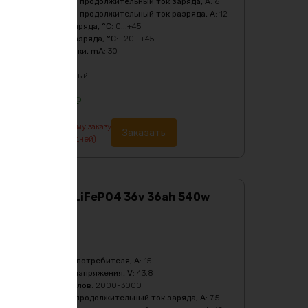
Рекомендуемый продолжительный ток заряда, A
:
6
Рекомендуемый продолжительный ток разряда, A
:
12
Температура заряда, °C
:
0...+45
Температура разряда, °C
:
-20...+45
Ток балансировки, mA
:
30
Химия
:
LiFePO4
Цвет
:
фиолетовый
41844
₽
По предварительному заказу
Заказать
изготовление от 7 дней)
Аккумулятор LiFePO4 36v 36ah 540w
max
Характеристики:
Ёмкость, Ah
:
36
Бмс плата -ток потребителя, A
:
15
Верхний порог напряжения, V
:
43.8
Количество циклов
:
2000-3000
Максимальный продолжительный ток заряда, A
:
7.5