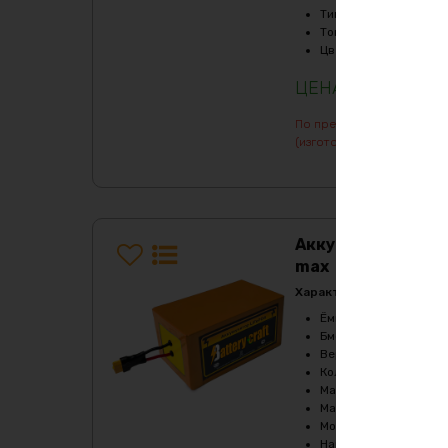
Тип
:
LiFePO4
Ток балансировки, m
Цвет
:
purple
111189
₽
По предварительному зак
(изготовление от 7 дней)
Аккумулятор LiF
max
Характеристики:
Ёмкость, Ah
:
180
Бмс плата -ток потре
Верхний порог напря
Количество циклов
:
2
Максимальный продол
Максимальный продол
Мощность, Вт
:
5400
Напряжение, V
:
36