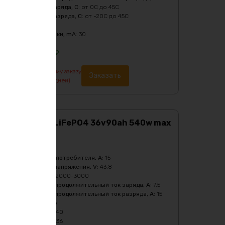
Температура заряда, C
:
от 0C до 45C
Температура разряда, C
:
от -20C до 45C
Тип
:
LiFePO4
Ток балансировки, mA
:
30
27424
₽
По предварительному заказу
Заказать
изготовление от 7 дней)
Аккумулятор LiFePO4 36v90ah 540w max
Характеристики:
Ёмкость
:
90Ач
Бмс плата -ток потребителя, A
:
15
Верхний порог напряжения, V
:
43.8
Кол-во циклов
:
2000-3000
Максимальный продолжительный ток заряда, A
:
7.5
Максимальный продолжительный ток разряда, A
:
15
Масса
:
24640 гр
Мощность, Вт
:
540
Напряжение, V
:
36