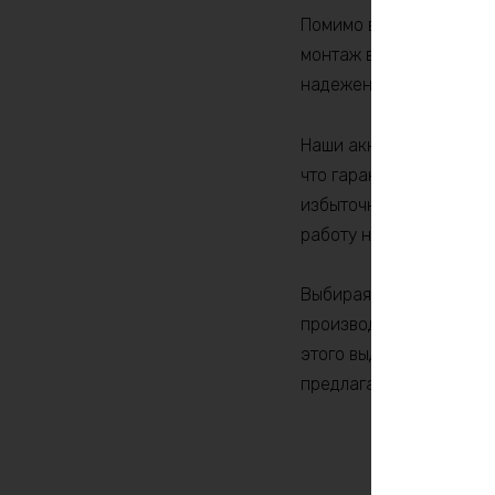
Помимо внушительных х
монтаж в разнообразны
надежен, что делает ег
Наши аккумуляторы соз
что гарантирует их до
избыточной зарядки, р
работу на протяжении 
Выбирая аккумулятор Li
производительность. Н
этого выдающегося акк
предлагает!