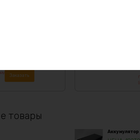
V
:
43.8
ения, V
:
33.6
:
300
лжительный ток заряда, A
:
60
лжительный ток разряда, A
:
120
 °C
:
0...+45
, °C
:
-20...+45
A
:
1030
азу
Заказать
(
е товары
Аккумулятор L