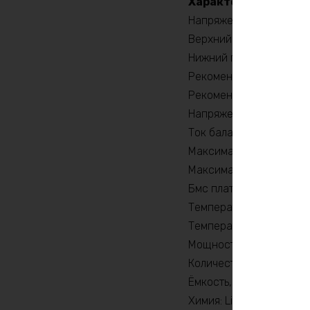
Характеристики:
Напряжение заряда, V: 
Верхний порог напряжен
Нижний порог напряжени
Рекомендуемый продолж
Рекомендуемый продолж
Напряжение, V: 36
Ток балансировки, mA: 
Максимальный продолжи
Максимальный продолжи
Бмс плата -ток потребит
Температура разряда, 
Температура заряда, °C
Мощность, Вт: 3600
Количество циклов: 20
Ёмкость, Ah: 270
Химия: LiFePO4