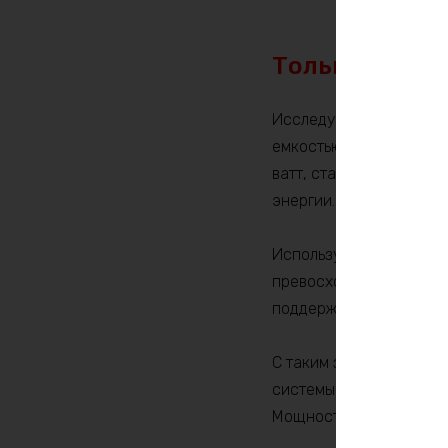
Только по пр
Исследуйте новые гори
емкостью 270 ампер-ча
ватт, станет идеальны
энергии.
Используя высококачес
превосходное сочетани
поддерживать длительн
С таким запасом энерги
системы хранения солн
Мощность в 3600W спос