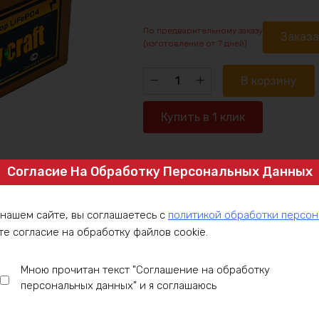
По предварительному заказу
Заказ
(изготовление от 7 дней)
Количество
В корзину
товара
Аккумулятор
Купить в 1 клик
LiFePO4
36v270ah
3600w
Согласие На Обработку Персональных Данных
Артикул:
LFP36-3P90-C100
max
Категория:
LiFePO4 аккумуляторы 3
Аккумуляторы 36V
 нашем сайте, вы соглашаетесь с
политикой обработки персо
те согласие на обработку файлов cookie.
ние
Оплата
Доставка
Гарантия
Инст
Мною прочитан текст "Соглашение на обработку
персональных данных" и я соглашаюсь