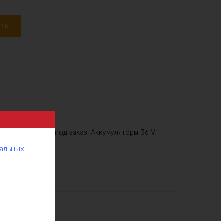
ать
6V
,
Аккумулятор под заказ
,
Аккумуляторы 36 V
,
нальных
рукции