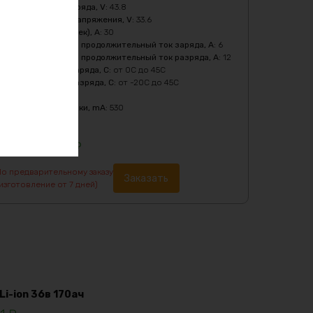
Напряжение заряда, V
:
43.8
Нижний порог напряжения, V
:
33.6
Пиковый ток (1сек), A
:
30
Рекомендуемый продолжительный ток заряда, A
:
6
Рекомендуемый продолжительный ток разряда, A
:
12
Температура заряда, C
:
от 0C до 45C
Температура разряда, C
:
от -20C до 45C
Тип
:
LiFePO4
Ток балансировки, mA
:
530
Цвет
:
purple
111189
₽
По предварительному заказу
Заказать
изготовление от 7 дней)
i-ion 36в 170ач