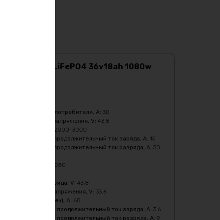
Аккумулятор LiFePO4 36v18ah 1080w
max
Характеристики:
Ёмкость
:
18Ач
Бмс плата -ток потребителя, A
:
30
Верхний порог напряжения, V
:
43.8
Кол-во циклов
:
2000-3000
Максимальный продолжительный ток заряда, A
:
15
Максимальный продолжительный ток разряда, A
:
30
Масса
:
5620 гр
Мощность, Вт
:
1080
Напряжение
:
36
Напряжение заряда, V
:
43.8
Нижний порог напряжения, V
:
33.6
Пиковый ток (1сек), A
:
60
Рекомендуемый продолжительный ток заряда, A
:
3.6
Рекомендуемый продолжительный ток разряда, A
:
9