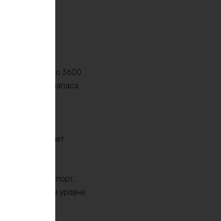
тором LiFePO4
бный выдавать до 3600
значительного запаса
тор предлагает
ты. Это позволяет
у зарядок.
то электротранспорт,
на оптимальном уровне.
и в энергии.