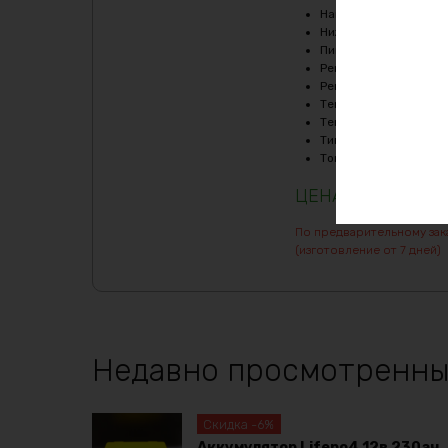
Напряжение заряда, 
Нижний порог напряж
Пиковый ток (1сек) , A
Рекомендуемый продо
Рекомендуемый продо
Температура заряда,
Температура разряда
Тип
:
LiFePO4
Ток балансировки, m
264308
₽
По предварительному зак
(изготовление от 7 дней)
Недавно просмотренны
Скидка -6%
Аккумулятор Lifepo4 12в 230ач