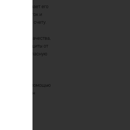
ми, что облегчает его
дования. Он легок и
аждый грамм на счету.
м стандартам качества,
е механизмы защиты от
адежную и безопасную
сокую
ской системы с помощью
ость, которые он