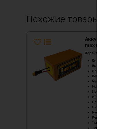
Похожие товары
Аккумулятор LiF
max металл
Характеристики:
Ёмкость
:
50Ач
Бмс плата -ток потре
Верхний порог напря
Кол-во циклов
:
2000-
Максимальный продол
Максимальный продол
Мощность, Вт
:
5400
Напряжение, V
:
36
Напряжение заряда, 
Нижний порог напряж
Рекомендуемый продо
Рекомендуемый продо
Температура заряда,
Температура разряда