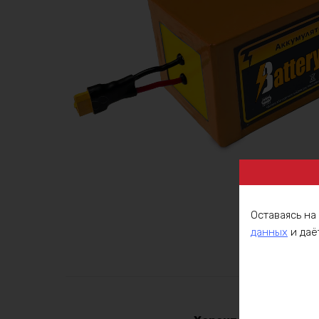
Оставаясь на
данных
и даё
Описа