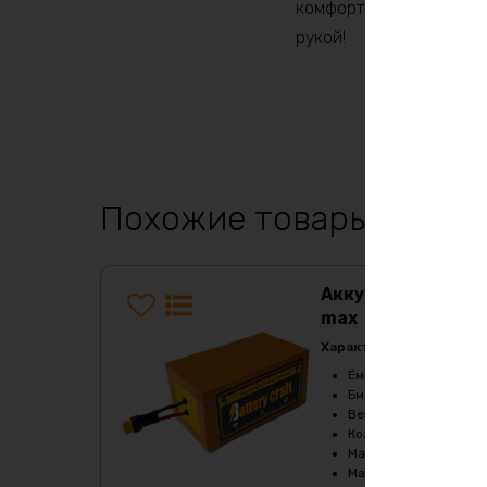
комфортной. Закажите с
рукой!
Похожие товары
Аккумулятор LiF
max
Характеристики:
Ёмкость
:
50Ач
Бмс плата -ток потре
Верхний порог напря
Кол-во циклов
:
2000-
Максимальный продол
Максимальный продол