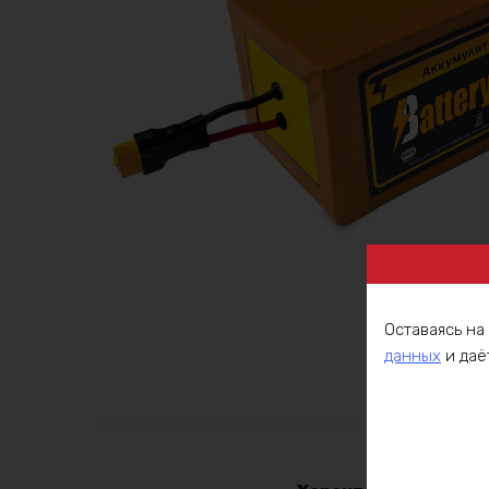
Оставаясь на
данных
и даё
Описа