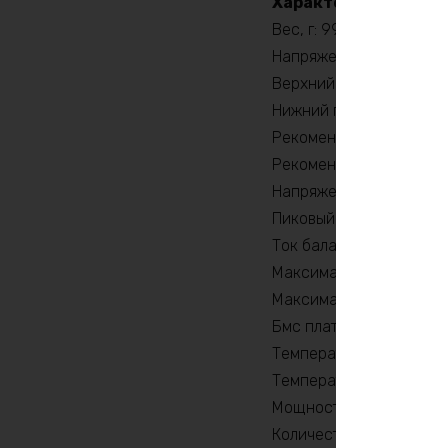
Характеристики:
Вес, г: 99030
Напряжение заряда, V: 
Верхний порог напряжен
Нижний порог напряжени
Рекомендуемый продолж
Рекомендуемый продолж
Напряжение, V: 36
Пиковый ток (1сек) , A: 
Ток балансировки, mA:
Максимальный продолжи
Максимальный продолжи
Бмс плата -ток потреби
Температура разряда, 
Температура заряда, °C
Мощность, Вт: 7200
Количество циклов: 20