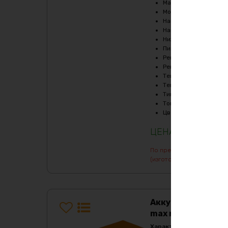
Масса
:
18620 гр
Мощность, Вт
:
3600
Напряжение, V
:
36
Напряжение заряда, 
Нижний порог напряж
Пиковый ток (1сек), A
Рекомендуемый продо
Рекомендуемый продо
Температура заряда,
Температура разряда
Тип
:
LiFePO4
Ток балансировки, m
Цвет
:
purple
111189
₽
По предварительному зак
(изготовление от 7 дней)
Аккумулятор LiFe
max металл
Характеристики: