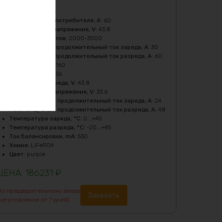
Ёмкость, Ah
:
105
Бмс плата -ток потребителя, A
:
60
Верхний порог напряжения, V
:
43.8
Количество циклов
:
2000-3000
Максимальный продолжительный ток заряда, A
:
30
Максимальный продолжительный ток разряда, A
:
60
Мощность, Вт
:
2160
Напряжение, V
:
36
Напряжение заряда, V
:
43.8
Нижний порог напряжения, V
:
33.6
Рекомендуемый продолжительный ток заряда, A
:
24
Рекомендуемый продолжительный ток разряда, A
:
48
Температура заряда, °C
:
0...+45
Температура разряда, °C
:
-20...+45
Ток балансировки, mA
:
530
Химия
:
LiFePO4
Цвет
:
purple
186231
₽
По предварительному заказу
Заказать
изготовление от 7 дней)