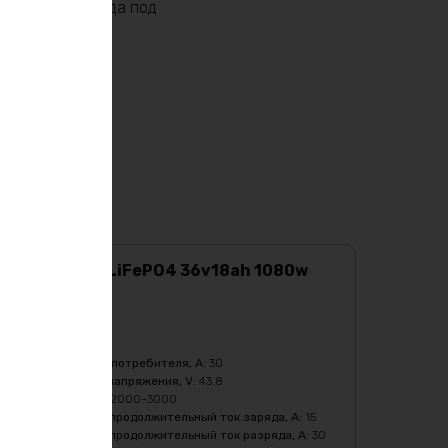
а энергия всегда под
Аккумулятор LiFePO4 36v18ah 1080w
max
Характеристики:
Ёмкость
:
18Ач
Бмс плата -ток потребителя, A
:
30
Верхний порог напряжения, V
:
43.8
Кол-во циклов
:
2000-3000
Максимальный продолжительный ток заряда, A
:
15
Максимальный продолжительный ток разряда, A
:
30