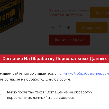
По предварительному заказу
Заказ
(изготовление от 7 дней)
Количество
В корзину
товара
Аккумулятор
Купить в 1 клик
LiFePO4
36v360ah
7200w
Согласие На Обработку Персональных Данных
Артикул:
LFP36-4P90-C200
max
Категория:
LiFePO4 аккумуляторы 3
Аккумуляторы 36V
 нашем сайте, вы соглашаетесь с
политикой обработки персо
те согласие на обработку файлов cookie.
ние
Оплата
Доставка
Гарантия
Инст
Мною прочитан текст "Соглашение на обработку
персональных данных" и я соглашаюсь