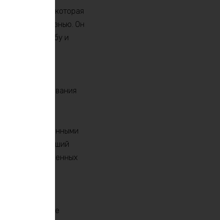
ePO4) батареи, которая
ии и долгой жизнью. Он
госрочную службу и
улятор имеет
ые типы оборудования
ению с традиционными
начительно меньший
ически осведомленных
мальной
ь проще и более