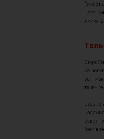
Ёмкость, Ah: 360
Цвет: purple
Химия: LiFePO4
Только по пр
Откройте для себя мощ
36 вольт и ёмкостью 3
ватт максимальной эне
течение длительного вр
Будь то ваш электричес
надежного и долговечно
будет нужно. С таким а
бесперебойной работой