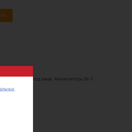
ать
6V
,
Аккумулятор под заказ
,
Аккумуляторы 36 V
,
нальных
рукции