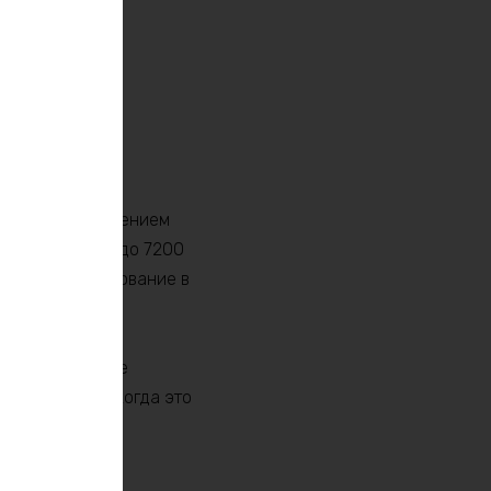
нальным напряжением
обен выдавать до 7200
ть ваше оборудование в
ство, требующее
вас энергией, когда это
лаждаться