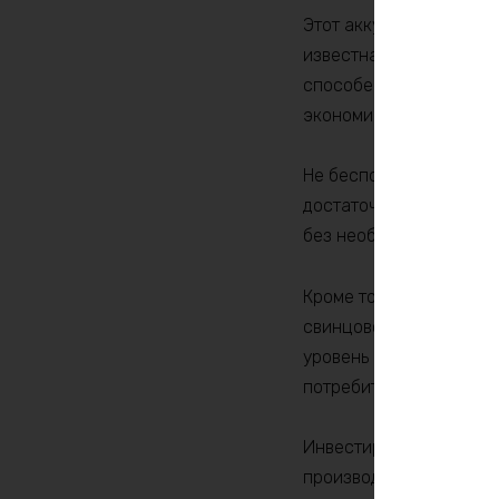
Этот аккумулятор испо
известна своей устойч
способен выдержать бо
экономию ваших средст
Не беспокойтесь о раз
достаточно компактные
без необходимости зна
Кроме того, LiFePO4 а
свинцово-кислотными б
уровень саморазряда, 
потребителей.
Инвестируйте в аккуму
производительностью, 