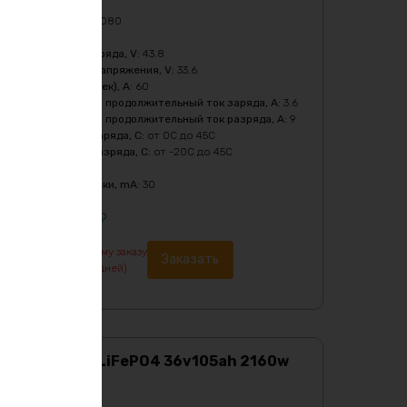
Масса
:
5620 гр
Мощность, Вт
:
1080
Напряжение
:
36
Напряжение заряда, V
:
43.8
Нижний порог напряжения, V
:
33.6
Пиковый ток (1сек), A
:
60
Рекомендуемый продолжительный ток заряда, A
:
3.6
Рекомендуемый продолжительный ток разряда, A
:
9
Температура заряда, C
:
от 0C до 45C
Температура разряда, C
:
от -20C до 45C
Тип
:
LiFePO4
Ток балансировки, mA
:
30
27424
₽
По предварительному заказу
Заказать
изготовление от 7 дней)
Аккумулятор LiFePO4 36v105ah 2160w
max металл
Характеристики: