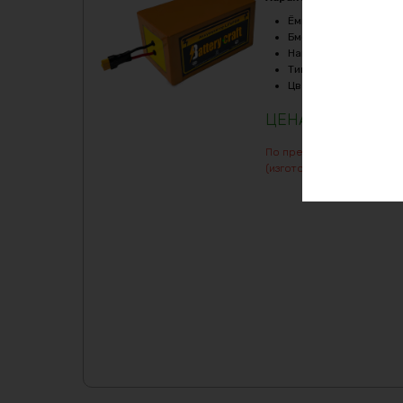
Ёмкость
:
50Ач
Бмс плата -ток потре
Напряжение, V
:
36
Тип
:
LiFePO4
Цвет
:
purple
104556
₽
По предварительному зак
(изготовление от 7 дней)