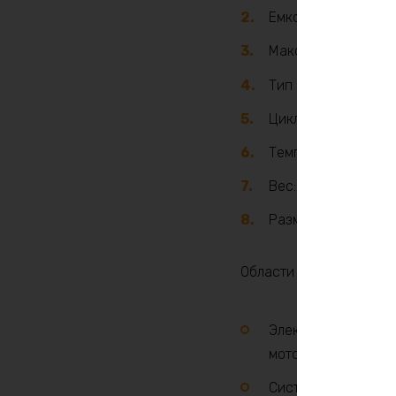
Емкость: 40 ампер
Максимальная выхо
Тип элементов: Li
Циклы заряда/разр
Температурный диа
Вес: относительно
Размеры: определя
Области применения:
Электрические тра
мотоциклы.
Системы хранения 