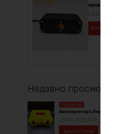
провод 1,5 метра
2640
₽
Купить в 1 клик
Недавно просмотренны
Скидка -6%
Аккумулятор Lifepo4 12в 230ач
92500
₽
98781
₽
Купить в 1 клик
В корзину