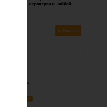
марки aisi 304, с гровером и шайбой.
Характеристики:
330
₽
Купить в 1 клик
В корзину
i-ion 36в 170ач
91
₽
ик
В корзину