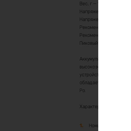
Вес, г — 12950
Напряжение заряда, V 
Напряжение, V — 36
Рекомендуемый продолж
Рекомендуемый продолж
Пиковый ток (1сек) , A 
Аккумулятор LiFePO4 (
высокоэффективный ист
устройствах и системах
обладает рядом преимущ
Po.
Характеристики:
Номинальное напря