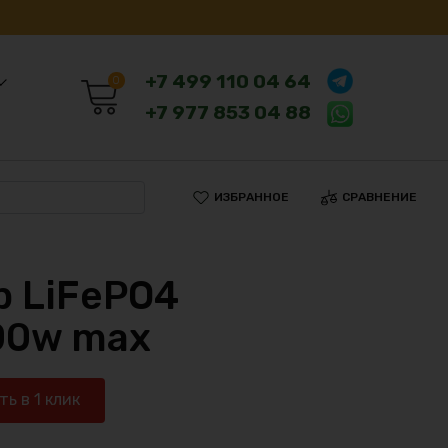
+7 499 110 04 64
0
+7 977 853 04 88
ИЗБРАННОЕ
СРАВНЕНИЕ
 LiFePO4
00w max
ть в 1 клик