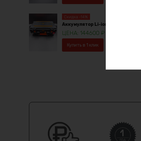
Скидка -14%
Аккумулятор Li-ion 36в 120ач
144600
₽
16753
Купить в 1 клик
В корзину