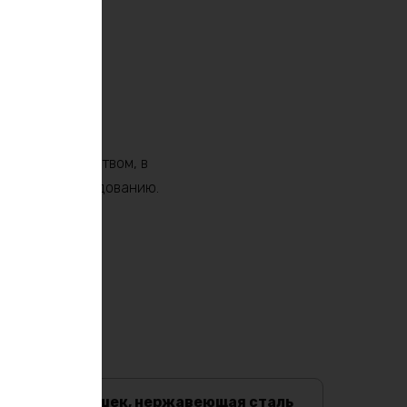
юбительского
ость с устройством, в
арядному оборудованию.
Клемма-барашек, нержавеющая сталь