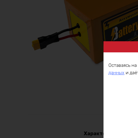
Оставаясь на
данных
и даё
Описа
Характеристики