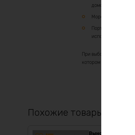
домов и офисов.
Морские приложения
Портативные элект
использования.
При выборе аккумулято
котором он будет испол
Похожие товары
Выносной блок US