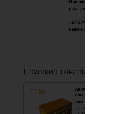
Наш аккумулятор LiFeP
работу ваших устройств
Забудьте о частых зам
надежной работой ваши
Похожие товары
Аккумулятор LiF
max
Характеристики:
Ёмкость
:
105Ач
Верхний порог напря