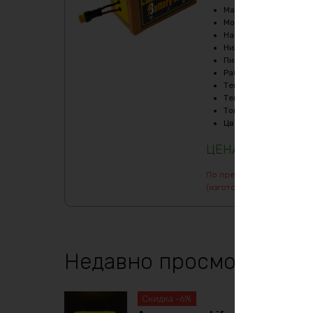
Масса
:
48880 гр
Мощность, Вт
:
2880
Напряжение
:
48
Нижний порог напряж
Пиковый ток (1сек), A
Рабочая температур
Температура заряда,
Температура разряда
Ток балансировки, m
Цвет
:
фиолетовый
232981
₽
По предварительному зак
(изготовление от 7 дней)
Недавно просмотренны
Скидка -6%