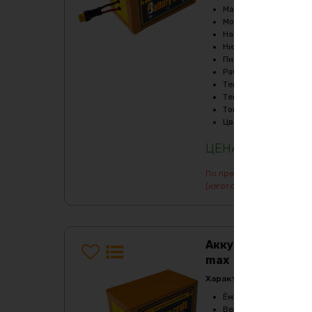
Масса
:
33780 гр
Мощность, Вт
:
4800
Напряжение
:
48
Нижний порог напряж
Пиковый ток (1сек), A
Рабочая температур
Температура заряда,
Температура разряда
Ток балансировки, m
Цвет
:
фиолетовый
244201
₽
По предварительному зак
(изготовление от 7 дней)
Аккумулятор LiF
max
Характеристики:
Ёмкость
:
100Ач
Верхний порог напря