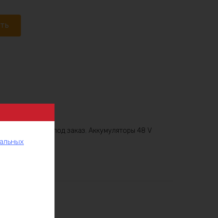
ать
8v
,
Аккумулятор под заказ
,
Аккумуляторы 48 V
нальных
рукции