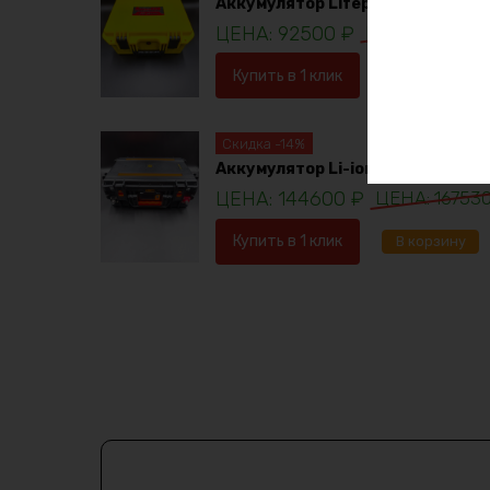
Аккумулятор Lifepo4 12в 230ач
92500
₽
98781
₽
Купить в 1 клик
В корзину
Скидка -14%
Аккумулятор Li-ion 36в 120ач
144600
₽
16753
Купить в 1 клик
В корзину