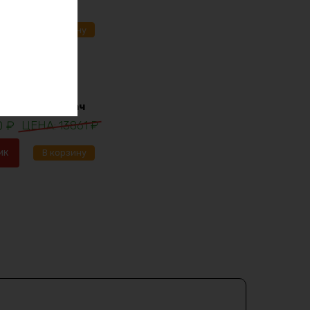
91
₽
ик
В корзину
lifepo4 12в 30ач
0
₽
13861
₽
ик
В корзину