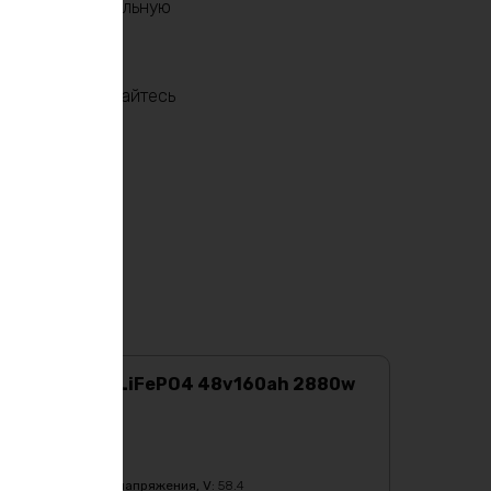
спечивает стабильную
 max и наслаждайтесь
Аккумулятор LiFePO4 48v160ah 2880w
max
Характеристики:
Ёмкость
:
160Ач
Верхний порог напряжения, V
:
58.4