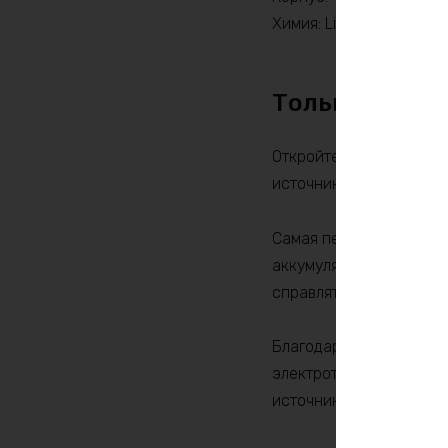
Химия: LiFePO4
Только по пр
Откройте новые возмож
источник питания обес
Самая передовая техно
аккумулятор имеет емк
справляться с большими
Благодаря компактным р
электротранспорта, со
источника питания.