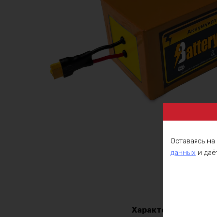
Оставаясь на
данных
и даё
Описа
Характеристики