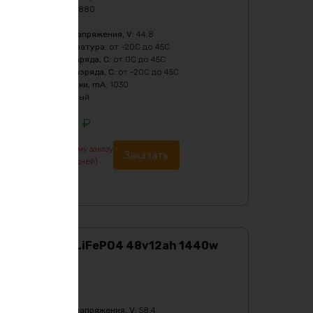
Мощность, Вт
:
2880
Напряжение
:
48
Нижний порог напряжения, V
:
44.8
Рабочая температура
:
от -20C до 45C
Температура заряда, C
:
от 0C до 45C
Температура разряда, C
:
от -20C до 45C
Ток балансировки, mA
:
1030
Цвет
:
фиолетовый
305745
₽
По предварительному заказу
Заказать
изготовление от 7 дней)
Аккумулятор LiFePO4 48v12ah 1440w
max
Характеристики:
Ёмкость
:
12Ач
Верхний порог напряжения, V
:
58.4