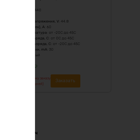
Масса
:
4980 гр
Мощность, Вт
:
1440
Напряжение
:
48
Нижний порог напряжения, V
:
44.8
Пиковый ток (1сек), A
:
60
Рабочая температура
:
от -20C до 45C
Температура заряда, C
:
от 0C до 45C
Температура разряда, C
:
от -20C до 45C
Ток балансировки, mA
:
30
Цвет
:
фиолетовый
25422
₽
По предварительному заказу
Заказать
изготовление от 7 дней)
i-ion 36в 170ач