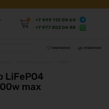
+7 499 110 04 64
0
+7 977 853 04 88
ИЗБРАННОЕ
СРАВНЕНИЕ
ляторы
LiFePO4 аккумуляторы
LiFePO4
 LiFePO4
800w max