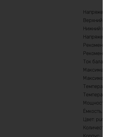
Напряжение заряда, V: 
Верхний порог напряжен
Нижний порог напряжени
Напряжение, В: 48
Рекомендуемый продолж
Рекомендуемый продолж
Ток балансировки, mA: 
Максимальный продолжи
Максимальный продолжи
Температура разряда, 
Температура заряда, °C
Мощность, Вт: 4800
Ёмкость, Ah: 160
Цвет: purple
Количество циклов: 20
Корпус: