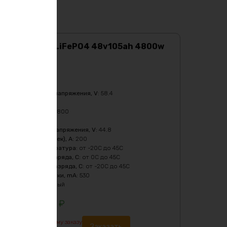
Аккумулятор LiFePO4 48v105ah 4800w
max
Характеристики:
Ёмкость
:
105Ач
Верхний порог напряжения, V
:
58.4
Масса
:
33780 гр
Мощность, Вт
:
4800
Напряжение
:
48
Нижний порог напряжения, V
:
44.8
Пиковый ток (1сек), A
:
200
Рабочая температура
:
от -20C до 45C
Температура заряда, C
:
от 0C до 45C
Температура разряда, C
:
от -20C до 45C
Ток балансировки, mA
:
530
Цвет
:
фиолетовый
244201
₽
По предварительному заказу
Заказать