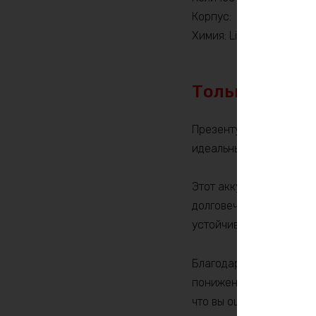
Корпус:
Химия: LiFePO4
Только по пр
Презентуем вам наш но
идеальным решением дл
Этот аккумулятор облад
долговечность и произ
устойчивостью к экстр
Благодаря использован
пониженных температура
что вы оцените его вы