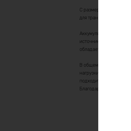
С размерами всего в 48
для транспортировки и 
Аккумулятор LiFePO4 4
источника питания. Да
обладает высоким каче
В общем, если вы ищет
нагрузки и работать э
подходит для вас. Наша
Благодаря нашему аккум