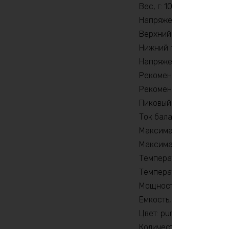
Вес, г: 101030
Напряжение заряда, V: 
Верхний порог напряжен
Нижний порог напряжени
Напряжение, В: 48
Рекомендуемый продолж
Рекомендуемый продолж
Пиковый ток (1сек) , A: 
Ток балансировки, mA: 
Максимальный продолжи
Максимальный продолжи
Температура разряда, 
Температура заряда, °C
Мощность, Вт: 9600
Ёмкость, Ah: 315
Цвет: purple
Количество циклов: 20