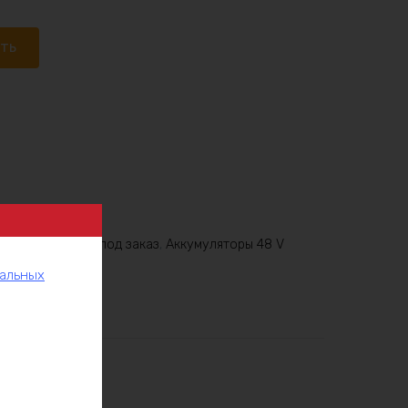
ать
8v
,
Аккумулятор под заказ
,
Аккумуляторы 48 V
нальных
рукции