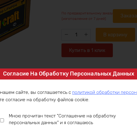
По предварительному заказу
Заказ
(изготовление от 7 дней)
Количество
В корзину
товара
Аккумулятор
Купить в 1 клик
LiFePO4
48v315ah
9600w
Согласие На Обработку Персональных Данных
Артикул:
LFP48-3P105-C200
max
Категория:
LiFePO4 аккумуляторы 4
 нашем сайте, вы соглашаетесь с
политикой обработки персо
те согласие на обработку файлов cookie.
ние
Оплата
Доставка
Гарантия
Инст
Мною прочитан текст "Соглашение на обработку
персональных данных" и я соглашаюсь