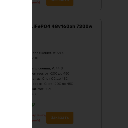
изготовление от 7 дней)
Аккумулятор LiFePO4 48v160ah 7200w
max
Характеристики:
Ёмкость
:
160Ач
Верхний порог напряжения, V
:
58.4
Мощность, Вт
:
7200
Напряжение
:
48
Нижний порог напряжения, V
:
44.8
Рабочая температура
:
от -20C до 45C
Температура заряда, C
:
от 0C до 45C
Температура разряда, C
:
от -20C до 45C
Ток балансировки, mA
:
1030
Цвет
:
фиолетовый
318312
₽
По предварительному заказу
Заказать
изготовление от 7 дней)