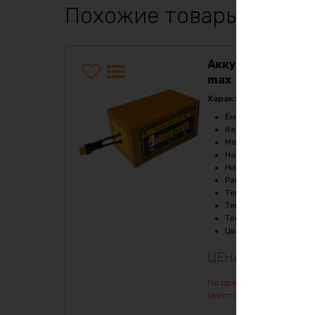
Похожие товары
Аккумулятор LiF
max
Характеристики:
Ёмкость
:
160Ач
Верхний порог напря
Мощность, Вт
:
720
Напряжение
:
48
Нижний порог напряж
Рабочая температур
Температура заряда,
Температура разряда
Ток балансировки, m
Цвет
:
фиолетовый
303501
₽
По предварительному зак
(изготовление от 7 дней)