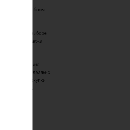
о делает его удобным
промиссов при выборе
надежность, а также
держивать высокие
5ah 9600w max идеально
етворении от покупки.
е вы находитесь.