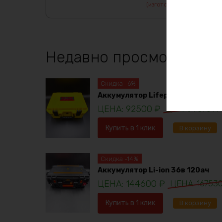
(изготовление от 7 дней)
Недавно просмотренны
Скидка -6%
Аккумулятор Lifepo4 12в 230ач
92500
₽
98781
₽
Купить в 1 клик
В корзину
Скидка -14%
Аккумулятор Li-ion 36в 120ач
144600
₽
16753
Купить в 1 клик
В корзину