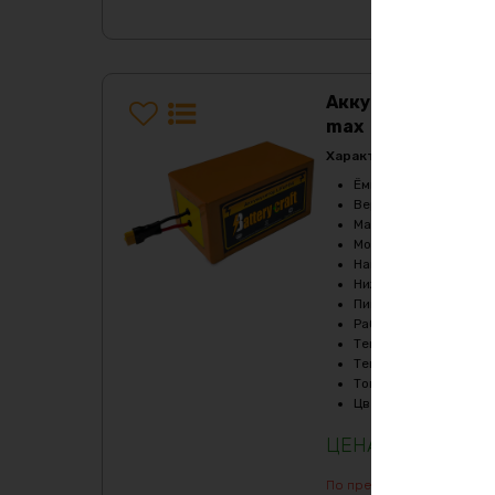
Аккумулятор LiF
max
Характеристики:
Ёмкость
:
105Ач
Верхний порог напря
Масса
:
33500 гр
Мощность, Вт
:
720
Напряжение
:
48
Нижний порог напряж
Пиковый ток (1сек), A
Рабочая температур
Температура заряда,
Температура разряда
Ток балансировки, m
Цвет
:
фиолетовый
233509
₽
По предварительному зак