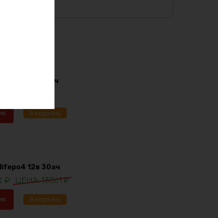
i-ion 36в 170ач
91
₽
ик
В корзину
lifepo4 12в 30ач
0
₽
13861
₽
ик
В корзину