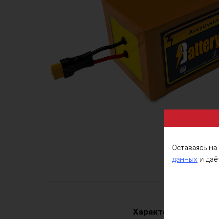
Оставаясь на
данных
и даё
Описа
Характеристики