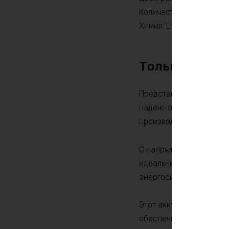
Количество циклов: 20
Химия: LiFePO4
Только по пр
Представляем вам акку
надежность и мощность
производительность и 
С напряжением 60V и ё
идеальным для использ
энергосистемы и многое
Этот аккумулятор отлич
обеспечивает длительн