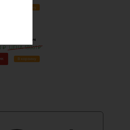
ик
В корзину
lifepo4 12в 30ач
0
₽
13861
₽
ик
В корзину