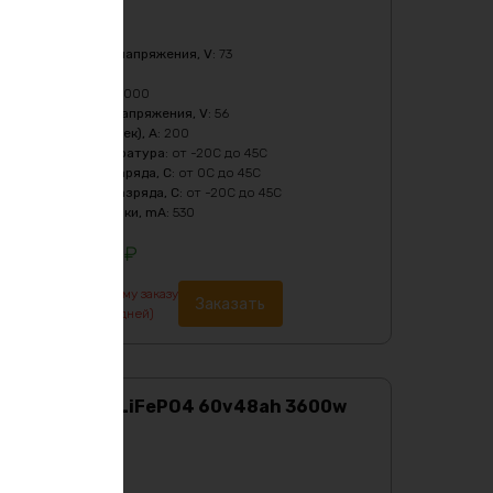
Характеристики:
Ёмкость
:
50Ач
Верхний порог напряжения, V
:
73
Масса
:
30790 гр
Мощность, Вт
:
6000
Нижний порог напряжения, V
:
56
Пиковый ток (1сек), A
:
200
Рабочая температура
:
от -20C до 45C
Температура заряда, C
:
от 0C до 45C
Температура разряда, C
:
от -20C до 45C
Ток балансировки, mA
:
530
157740
₽
По предварительному заказу
Заказать
изготовление от 7 дней)
Аккумулятор LiFePO4 60v48ah 3600w
max
Характеристики:
Ёмкость
:
48Ач