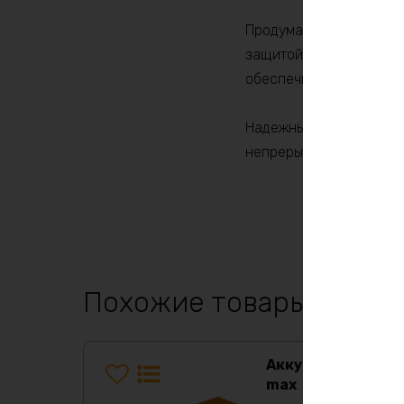
Продуманный дизайн ак
защитой от перегрева, 
обеспечивает надежнос
Надежный, мощный и до
непрерывную работу ва
Похожие товары
Аккумулятор LiF
max