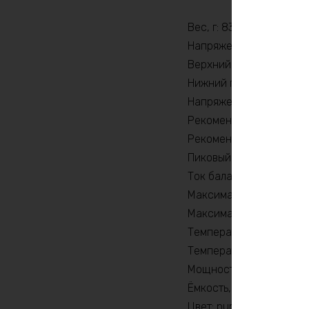
Вес, г: 83670
Напряжение заряда, V: 
Верхний порог напряжен
Нижний порог напряжен
Напряжение, В: 60
Рекомендуемый продолж
Рекомендуемый продолж
Пиковый ток (1сек) , A: 
Ток балансировки, mA: 
Максимальный продолжи
Максимальный продолжи
Температура разряда, 
Температура заряда, °C
Мощность, Вт: 1800
Ёмкость, Ah: 210
Цвет: purple