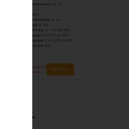
Верхний порог напряжения, V
:
73
Масса
:
24650 гр
Мощность, Вт
:
3600
Нижний порог напряжения, V
:
56
Пиковый ток (1сек), A
:
120
Рабочая температура
:
от -20C до 45C
Температура заряда, C
:
от 0C до 45C
Температура разряда, C
:
от -20C до 45C
Ток балансировки, mA
:
530
117613
₽
По предварительному заказу
Заказать
изготовление от 7 дней)
i-ion 36в 170ач
91
₽