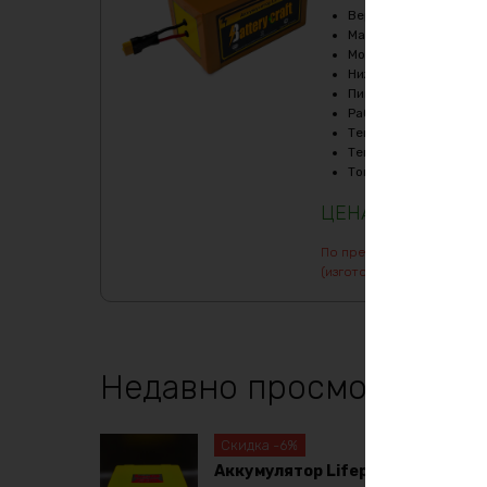
Верхний порог напря
Масса
:
226890 гр
Мощность, Вт
:
1800
Нижний порог напряж
Пиковый ток (1сек), A
Рабочая температур
Температура заряда,
Температура разряда
Ток балансировки, m
1235124
₽
По предварительному зак
(изготовление от 7 дней)
Недавно просмотренны
Скидка -6%
Аккумулятор Lifepo4 12в 230ач