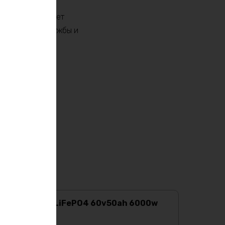
нии. Он обладает
ет срок его службы и
инвестиция в
Аккумулятор LiFePO4 60v50ah 6000w
max