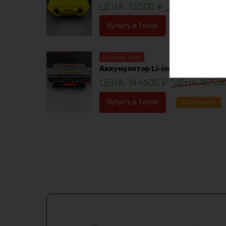
92500
₽
98781
₽
Купить в 1 клик
В корзину
Скидка -14%
Аккумулятор Li-ion 36в 120ач
144600
₽
16753
Купить в 1 клик
В корзину