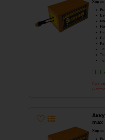
Характеристики:
Ёмкость
:
48Ач
Верхний порог напря
Масса
:
24870 гр
Мощность, Вт
:
6000
Нижний порог напряж
Пиковый ток (1сек), A
Рабочая температур
Температура заряда,
Температура разряда
Ток балансировки, m
125797
₽
По предварительному зак
(изготовление от 7 дней)
Аккумулятор LiF
max
Характеристики:
Ёмкость
:
560Ач