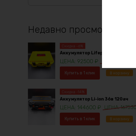
Недавно просмотренны
Скидка -6%
Аккумулятор Lifepo4 12в 230ач
92500
₽
98781
₽
Купить в 1 клик
В корзину
Скидка -14%
Аккумулятор Li-ion 36в 120ач
144600
₽
16753
Купить в 1 клик
В корзину