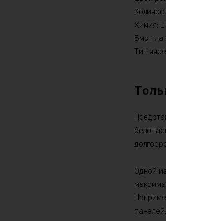
Количество циклов: 20
Химия: LiFePO4
Бмс плата -ток потреби
Тип ячеек: Скидки от к
Только по пр
Представляем Вашему 
безопасное решение дл
долгосрочное и стабил
Одной из главных особе
максимальной мощность
Например, он идеален 
панелей, ветрогенерато