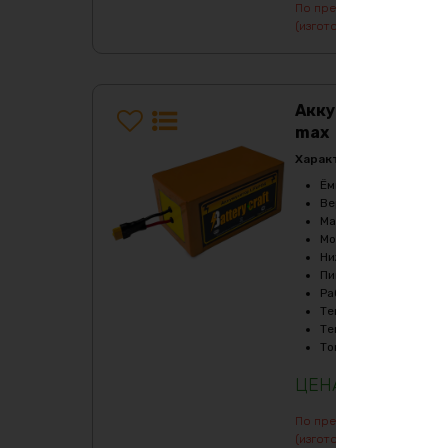
По предварительному зак
(изготовление от 7 дней)
Аккумулятор LiF
max
Характеристики:
Ёмкость
:
90Ач
Верхний порог напря
Масса
:
41660 гр
Мощность, Вт
:
12000
Нижний порог напряж
Пиковый ток (1сек), A
Рабочая температур
Температура заряда,
Температура разряда
Ток балансировки, m
274560
₽
По предварительному зак
(изготовление от 7 дней)