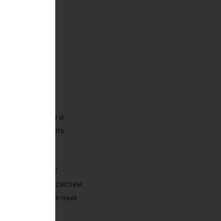
щное, надежное и
особен обеспечить
тем.
одительность. С
троприборов и систем.
ромобилей, солнечных