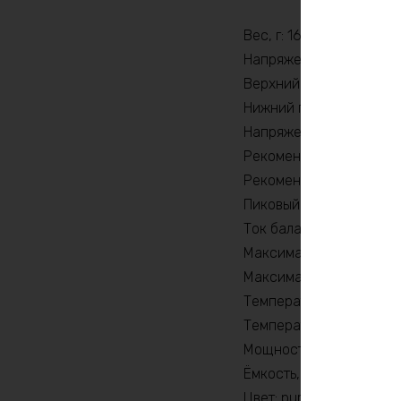
Вес, г: 164510
Напряжение заряда, V: 
Верхний порог напряжен
Нижний порог напряжен
Напряжение, В: 60
Рекомендуемый продолж
Рекомендуемый продолж
Пиковый ток (1сек) , A: 
Ток балансировки, mA:
Максимальный продолжи
Максимальный продолжи
Температура разряда, 
Температура заряда, °C
Мощность, Вт: 12000
Ёмкость, Ah: 360
Цвет: purple