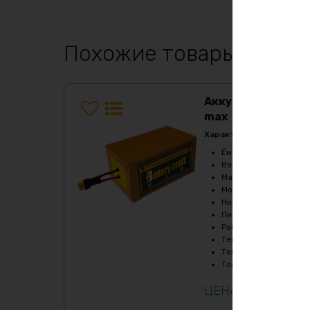
Похожие товары
Аккумулятор LiF
max
Характеристики:
Ёмкость
:
48Ач
Верхний порог напря
Масса
:
24870 гр
Мощность, Вт
:
6000
Нижний порог напряж
Пиковый ток (1сек), A
Рабочая температур
Температура заряда,
Температура разряда
Ток балансировки, m
125797
₽