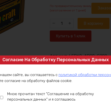
По предварительному заказу
Заказ
(изготовление от 7 дней)
Количество
В корзину
товара
Аккумулятор
Купить в 1 клик
LiFePO4
60v360ah
12000w
Артикул:
LFP60-4P90-C200
max
Согласие На Обработку Персональных Данных
Категория:
Аккумулятор под заказ
,
 нашем сайте, вы соглашаетесь с
политикой обработки персо
те согласие на обработку файлов cookie.
ние
Оплата
Доставка
Гарантия
Инст
Мною прочитан текст "Соглашение на обработку
персональных данных" и я соглашаюсь