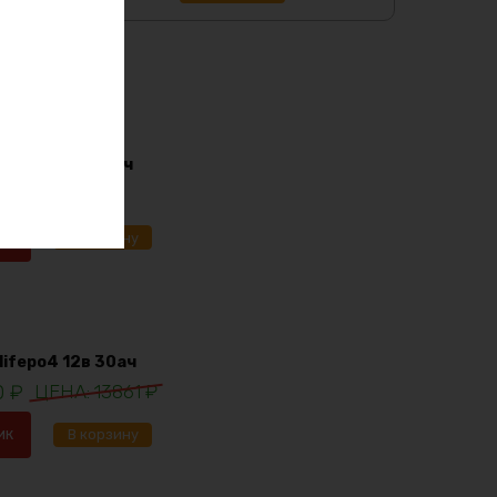
i-ion 36в 170ач
91
₽
ик
В корзину
lifepo4 12в 30ач
0
₽
13861
₽
ик
В корзину