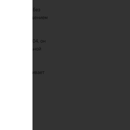
е время работы без
ет идеальным решением
хнологии LiFePO4, он
80% первоначальной
iFePO4 обеспечивает
а.
ный, мощный и
.