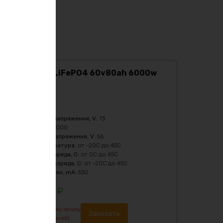
Аккумулятор LiFePO4 60v80ah 6000w
max
Характеристики:
Ёмкость
:
80Ач
Верхний порог напряжения, V
:
73
Мощность, Вт
:
6000
Нижний порог напряжения, V
:
56
Рабочая температура
:
от -20C до 45C
Температура заряда, C
:
от 0C до 45C
Температура разряда, C
:
от -20C до 45C
Ток балансировки, mA
:
530
236941
₽
По предварительному заказу
Заказать
изготовление от 7 дней)