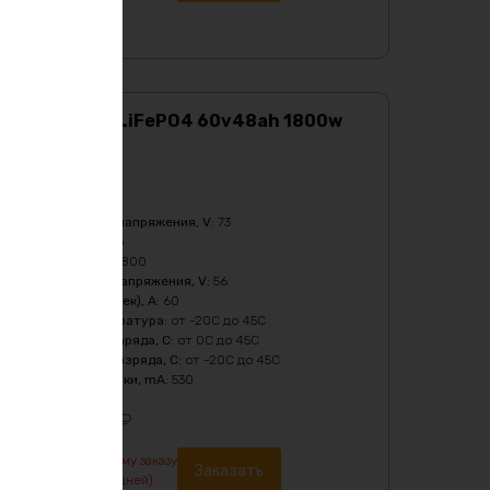
Аккумулятор LiFePO4 60v48ah 1800w
max
Характеристики:
Ёмкость
:
48Ач
Верхний порог напряжения, V
:
73
Масса
:
24620 гр
Мощность, Вт
:
1800
Нижний порог напряжения, V
:
56
Пиковый ток (1сек), A
:
60
Рабочая температура
:
от -20C до 45C
Температура заряда, C
:
от 0C до 45C
Температура разряда, C
:
от -20C до 45C
Ток балансировки, mA
:
530
116821
₽
По предварительному заказу
Заказать
изготовление от 7 дней)