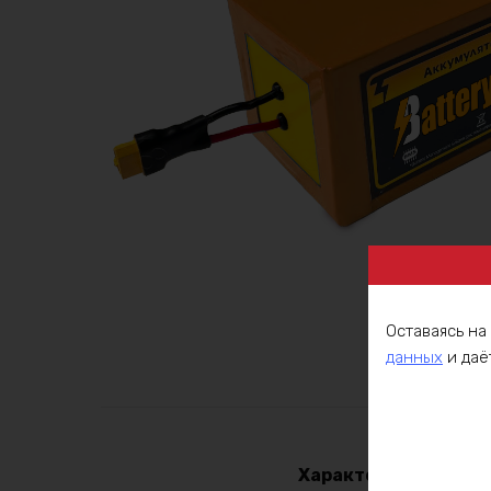
Оставаясь на
данных
и даё
Описа
Характеристики