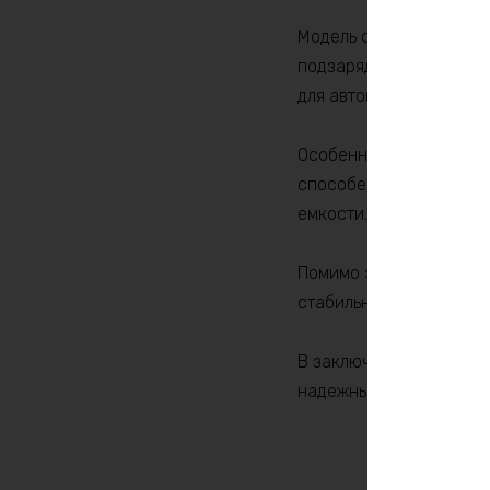
Модель обладает высок
подзарядки. Благодаря
для автономных систем
Особенно стоит отметит
способен выдерживать 
емкости. Это делает ег
Помимо этого, аккумул
стабильную работу и п
В заключении, аккумул
надежный аккумулятор,