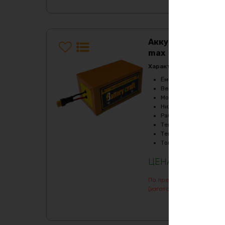
Аккумулятор LiF
max
Характеристики:
Ёмкость
:
80Ач
Верхний порог напря
Мощность, Вт
:
3600
Нижний порог напряж
Рабочая температур
Температура заряда,
Температура разряда
Ток балансировки, m
228757
₽
По предварительному зак
(изготовление от 7 дней)