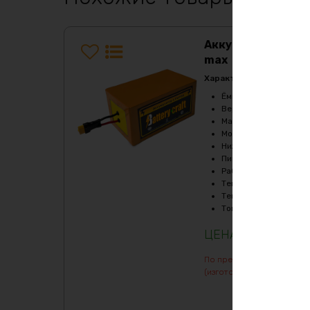
Аккумулятор LiF
max
Характеристики:
Ёмкость
:
560Ач
Верхний порог напря
Масса
:
227510 гр
Мощность, Вт
:
12000
Нижний порог напряж
Пиковый ток (1сек), A
Рабочая температур
Температура заряда,
Температура разряда
Ток балансировки, m
1255320
₽
По предварительному зак
(изготовление от 7 дней)