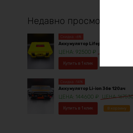
Недавно просмотренны
Скидка -6%
Аккумулятор Lifepo4 12в 230ач
92500
₽
98781
₽
Купить в 1 клик
В корзину
Скидка -14%
Аккумулятор Li-ion 36в 120ач
144600
₽
16753
Купить в 1 клик
В корзину