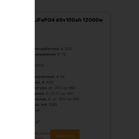
Аккумулятор LiFePO4 60v100ah 12000w
max
Характеристики:
Ёмкость
:
100Ач
Бмс плата -ток потребителя, A
:
200
Верхний порог напряжения, V
:
73
Масса
:
61610 гр
Мощность, Вт
:
12000
Напряжение
:
60
Нижний порог напряжения, V
:
56
Пиковый ток (1сек), A
:
400
Рабочая температура
:
от -20C до 45C
Температура заряда, C
:
от 0C до 45C
Температура разряда, C
:
от -20C до 45C
Ток балансировки, mA
:
1030
Цвет
:
фиолетовый
310200
₽
По предварительному заказу
Заказать
изготовление от 7 дней)