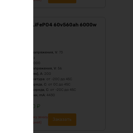
Аккумулятор LiFePO4 60v560ah 6000w
max
Характеристики:
Ёмкость
:
560Ач
Верхний порог напряжения, V
:
73
Масса
:
227140 гр
Мощность, Вт
:
6000
Нижний порог напряжения, V
:
56
Пиковый ток (1сек), A
:
200
Рабочая температура
:
от -20C до 45C
Температура заряда, C
:
от 0C до 45C
Температура разряда, C
:
от -20C до 45C
Ток балансировки, mA
:
4430
1244100
₽
По предварительному заказу
Заказать
изготовление от 7 дней)