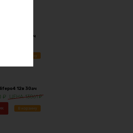
i-ion 36в 170ач
91
₽
ик
В корзину
lifepo4 12в 30ач
0
₽
13861
₽
ик
В корзину