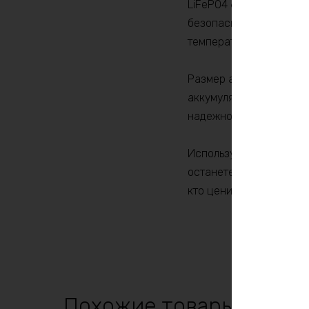
LiFePO4 60v42ah 3600w
безопасных и стабильн
температурам и низком
Размер аккумулятора уд
аккумулятором вы получ
надежность и безопасн
Используйте возможнос
останетесь без энерги
кто ценит надежность,
Похожие товары