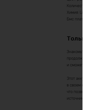
Количество циклов: 20
Химия: LiFePO4
Бмс плата -ток потреби
Только по пр
Знакомьтесь с мощным 
продолжительное и ста
и сможете работать в л
Этот аккумулятор обес
в своем классе. Чрезв
что позволяет использо
источник питания для к