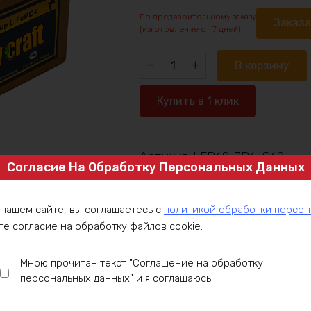
По предварительному заказу
Заказ
(изготовление от 7 дней)
Количество
В корзину
товара
Аккумулятор
Купить в 1 клик
LiFePO4
60v42ah
3600w
Артикул:
LFP60-7P6-C60
max
Согласие На Обработку Персональных Данных
Категория:
Аккумулятор под заказ
,
 нашем сайте, вы соглашаетесь с
политикой обработки персо
те согласие на обработку файлов cookie.
ние
Оплата
Доставка
Гарантия
Инст
Мною прочитан текст "Соглашение на обработку
персональных данных" и я соглашаюсь