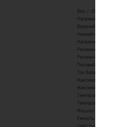
Вес, г: 21590
Напряжение заряда, V: 
Верхний порог напряжен
Нижний порог напряжен
Напряжение, В: 60
Рекомендуемый продолж
Рекомендуемый продолж
Пиковый ток (1сек) , A: 1
Ток балансировки, mA:
Максимальный продолжи
Максимальный продолжи
Температура разряда, 
Температура заряда, °C
Мощность, Вт: 3600
Ёмкость, Ah: 42
Цвет: purple