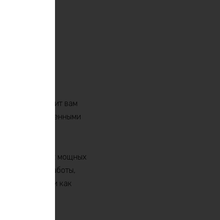
торый обеспечит вам
анетесь подключенными
 одним из самых мощных
ельное время работы,
велосипеде, или как