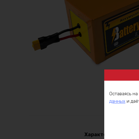
Оставаясь на
данных
и даё
Описа
Характеристики