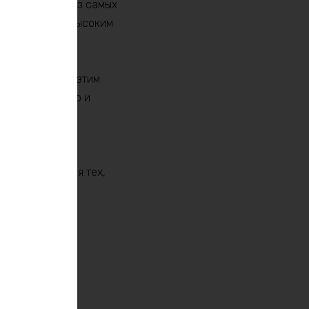
изнана одной из самых
стойчивость к высоким
 переносить. С этим
ремя работы, но и
вы никогда не
ное решение для тех,