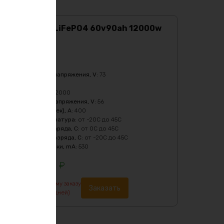
Аккумулятор LiFePO4 60v90ah 12000w
max
Характеристики:
Ёмкость
:
90Ач
Верхний порог напряжения, V
:
73
Масса
:
41660 гр
Мощность, Вт
:
12000
Нижний порог напряжения, V
:
56
Пиковый ток (1сек), A
:
400
Рабочая температура
:
от -20C до 45C
Температура заряда, C
:
от 0C до 45C
Температура разряда, C
:
от -20C до 45C
Ток балансировки, mA
:
530
274560
₽
По предварительному заказу
Заказать
изготовление от 7 дней)