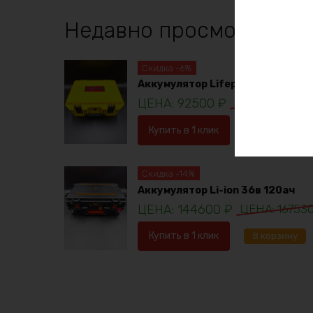
Недавно просмотренны
Скидка -6%
Аккумулятор Lifepo4 12в 230ач
92500
₽
98781
₽
Купить в 1 клик
В корзину
Скидка -14%
Аккумулятор Li-ion 36в 120ач
144600
₽
16753
Купить в 1 клик
В корзину