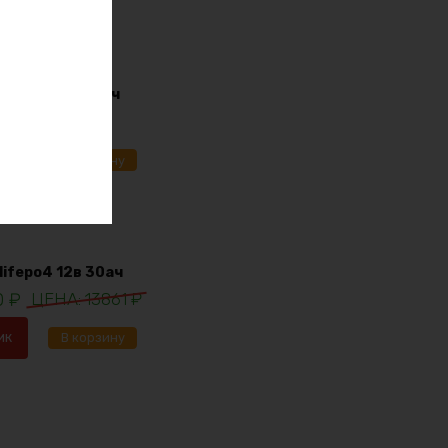
i-ion 36в 170ач
91
₽
ик
В корзину
lifepo4 12в 30ач
0
₽
13861
₽
ик
В корзину