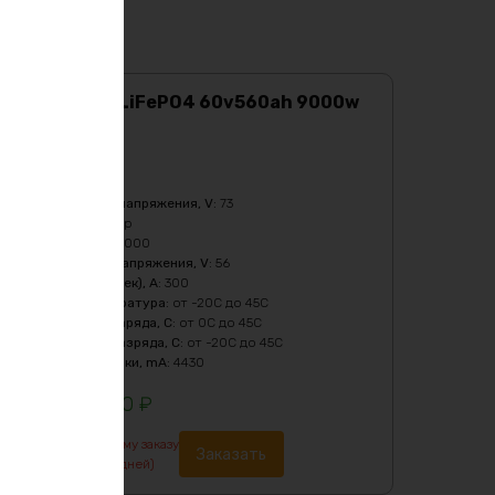
Аккумулятор LiFePO4 60v560ah 9000w
max
Характеристики:
Ёмкость
:
560Ач
Верхний порог напряжения, V
:
73
Масса
:
227380 гр
Мощность, Вт
:
9000
Нижний порог напряжения, V
:
56
Пиковый ток (1сек), A
:
300
Рабочая температура
:
от -20C до 45C
Температура заряда, C
:
от 0C до 45C
Температура разряда, C
:
от -20C до 45C
Ток балансировки, mA
:
4430
1250700
₽
По предварительному заказу
Заказать
изготовление от 7 дней)