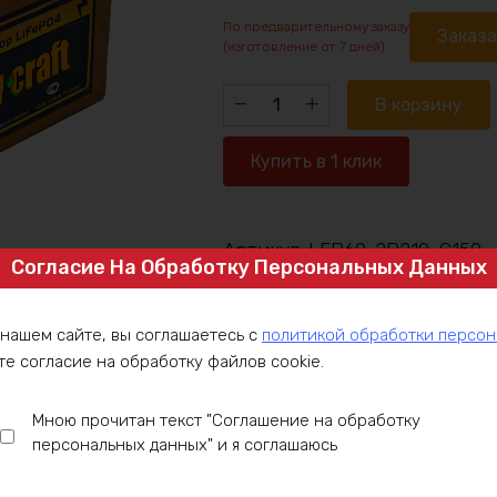
По предварительному заказу
Заказ
(изготовление от 7 дней)
Количество
В корзину
товара
Аккумулятор
Купить в 1 клик
LiFePO4
60v460ah
9000w
Артикул:
LFP60-2P210-C150
max
Согласие На Обработку Персональных Данных
Категория:
Аккумулятор под заказ
,
 нашем сайте, вы соглашаетесь с
политикой обработки персо
те согласие на обработку файлов cookie.
ние
Оплата
Доставка
Гарантия
Инст
Мною прочитан текст "Соглашение на обработку
персональных данных" и я соглашаюсь