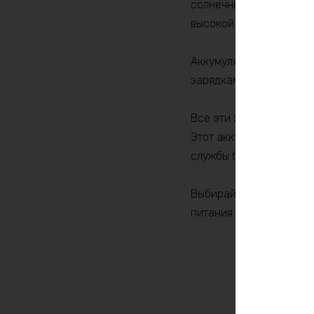
солнечных энергетичес
высокой мощности.
Аккумулятор LiFePO4 6
зарядками. Это увелич
Все эти характеристики
Этот аккумулятор не то
службы благодаря стаб
Выбирайте аккумулято
питания — это инвести