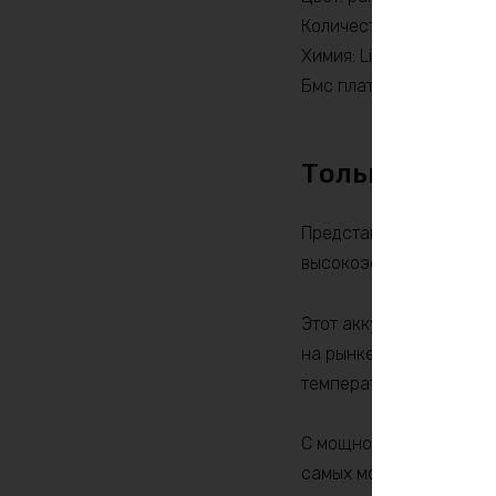
Количество циклов: 20
Химия: LiFePO4
Бмс плата -ток потребит
Только по пр
Представляем Вашему 
высокоэффективное и н
Этот аккумулятор имеет
на рынке. Она обеспеч
температуре и высокую 
С мощностью 9000w это
самых мощных устройст