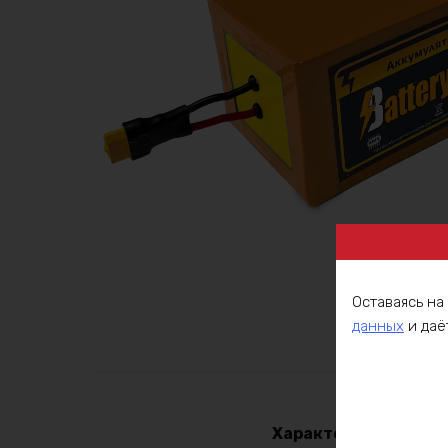
Оставаясь на
данных
и даё
Описа
Характеристики