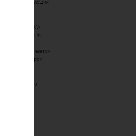
иложениях, требующих
риод работы между
тоя из-за зарядки.
ается и подключается.
 увеличит его срок
 и эффективного
дования.