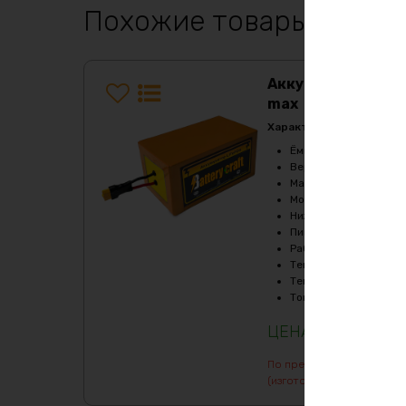
Похожие товары
Аккумулятор LiF
max
Характеристики:
Ёмкость
:
560Ач
Верхний порог напря
Масса
:
227510 гр
Мощность, Вт
:
12000
Нижний порог напряж
Пиковый ток (1сек), A
Рабочая температур
Температура заряда,
Температура разряда
Ток балансировки, m
1255320
₽
По предварительному зак
(изготовление от 7 дней)