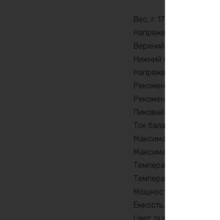
Вес, г: 172780
Напряжение заряда, V: 
Верхний порог напряжен
Нижний порог напряжен
Напряжение, В: 60
Рекомендуемый продолж
Рекомендуемый продолж
Пиковый ток (1сек) , A: 
Ток балансировки, mA:
Максимальный продолжи
Максимальный продолжи
Температура разряда, 
Температура заряда, °C
Мощность, Вт: 9000
Ёмкость, Ah: 420
Цвет: purple