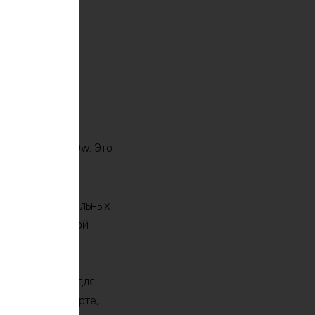
ощностью 9000w. Это
рудования.
опасных и стабильных
ность при низкой
набжение даже для
электротранспорте,