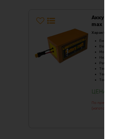
Аккумулятор LiF
max
Характеристики:
Ёмкость
:
80Ач
Верхний порог напря
Мощность, Вт
:
6000
Нижний порог напряж
Рабочая температур
Температура заряда,
Температура разряда
Ток балансировки, m
236941
₽
По предварительному зак
(изготовление от 7 дней)