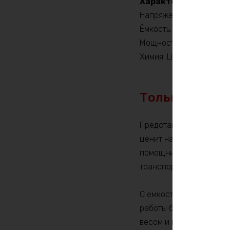
Характеристики:
Напряжение, V: 36
Ёмкость, Ah: 9,5
Мощность, Вт: 540
Химия: LiIon
Только по пр
Представляем вашему в
ценит надежность, мощ
помощником в вашем ар
транспортных средств, 
С емкостью 9,5Ah и ма
работы без частой подз
весом и компактностью,