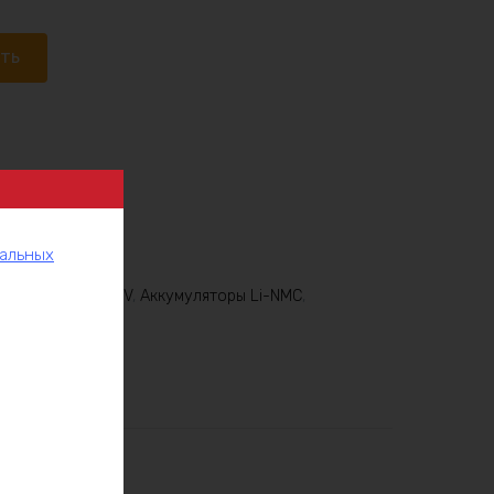
ать
нальных
Аккумуляторы 36V
,
Аккумуляторы Li-NMC
,
 аккумуляторы
рукции