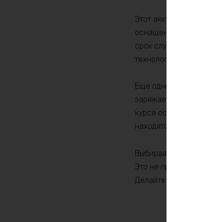
Этот аккумулятор разр
оснащен защитой от пер
срок службы и защищае
технологии производст
Еще одним преимуществ
заряжается с помощью с
курсе оставшегося уров
находятся в движении.
Выбирая аккумулятор Li
Это не просто источник
Делайте ставку на каче