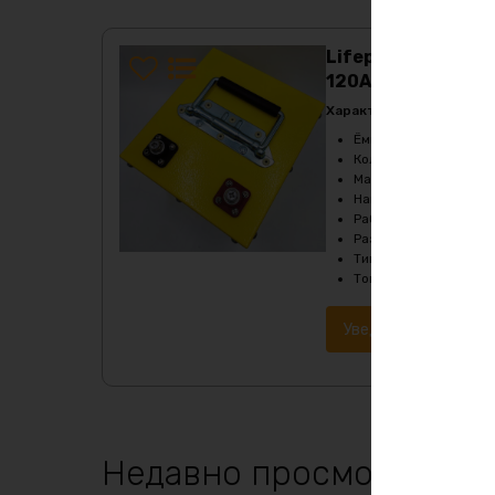
Lifepo4 аккумулят
120А
Характеристики:
Ёмкость
:
136Ач
Кол-во циклов
:
более
Масса
:
12800 гр
Напряжение
:
12
Рабочая температур
Размеры
:
220х200х2
Тип
:
LiFePO4
Ток разряда
:
до 120А
Уведомить о наличи
Недавно просмотренны