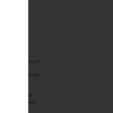
 решение для тех, кто
 незаменимым
образных устройств и
гаджеты.
длительное время
р отличается легким