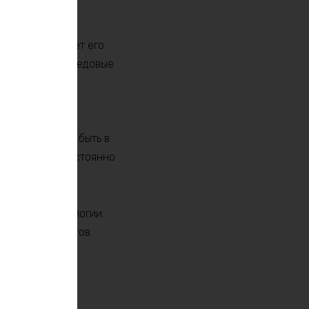
надежности. Он
ьно увеличивает его
атериалы и передовые
мулятор легко
воляет всегда быть в
ей, которые постоянно
ередовые технологии.
рытии горизонтов.
едет!