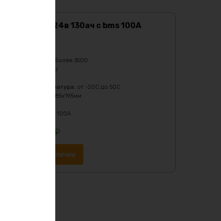
Аккумулятор 24в 130ач с bms 100A
Характеристики:
Ёмкость
:
130Ач
Кол-во циклов
:
более 3500
Масса
:
20000 гр
Напряжение
:
24
Рабочая температура
:
от -20C до 50C
Размеры
:
360х285х195мм
Тип
:
LiFePO4
Ток разряда
:
до 100А
107416
₽
Уведомить о наличии