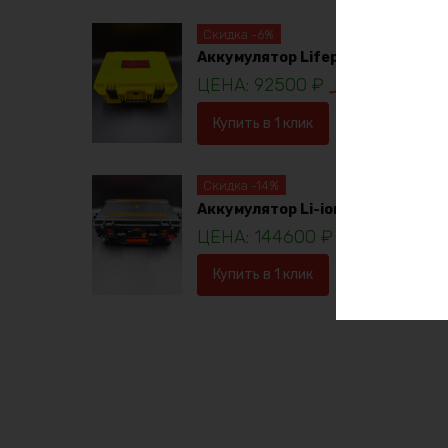
Скидка -6%
Аккумулятор Lifepo4 12в 230ач
92500
₽
98781
₽
Купить в 1 клик
В корзину
Скидка -14%
Аккумулятор Li-ion 36в 120ач
144600
₽
16753
Купить в 1 клик
В корзину