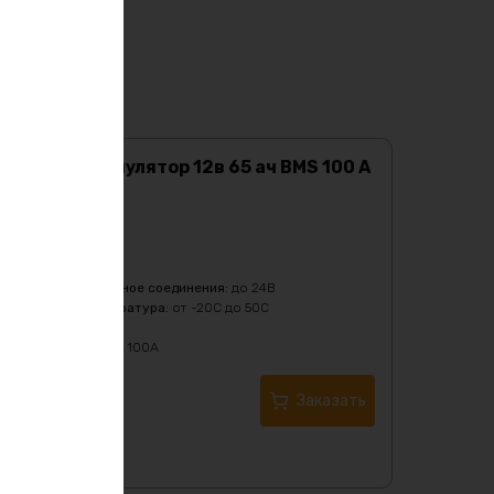
Lifepo4 аккумулятор 12в 65 ач BMS 100 A
c Bluetooth
Характеристики:
Ёмкость
:
65Ач
Масса
:
7000 гр
Последовательное соединения
:
до 24В
Рабочая температура
:
от -20C до 50C
Тип
:
LiFePO4
Ток разряда
:
до 100А
Купить в 1 клик
Заказать