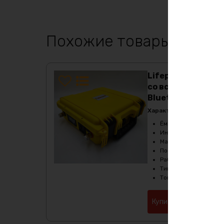
Похожие товары
Lifepo4 аккумулят
cо встроенным Ин
Bluetooth
Характеристики:
Ёмкость
:
63Ач
Инвертор
:
300В
Масса
:
7300 гр
Последовательное с
Рабочая температур
Тип
:
LiFePO4
Ток разряда
:
до 100А
Купить в 1 клик