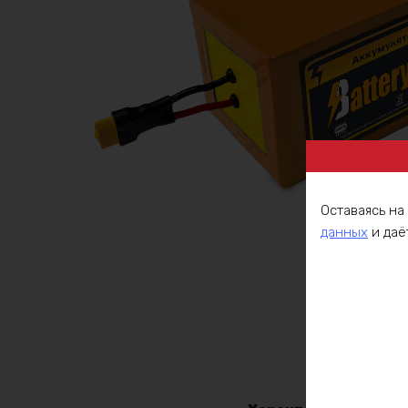
Оставаясь на
данных
и даё
Описа