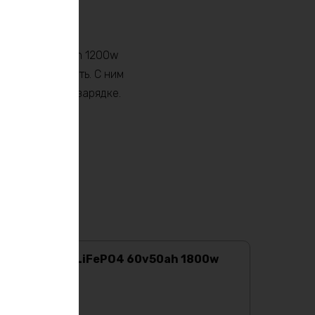
 LiIon 60v22.5ah 1200w
и экологичность. С ним
окойства о подзарядке.
Аккумулятор LiFePO4 60v50ah 1800w
max
Характеристики:
Ёмкость
:
50Ач