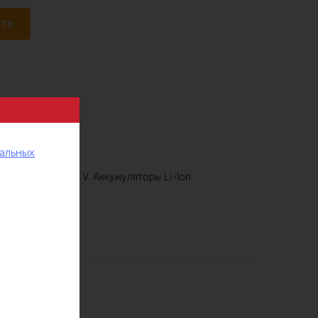
ать
нальных
Аккумуляторы 60 V
,
Аккумуляторы Li-Ion
рукции