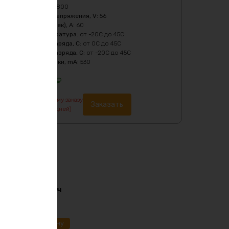
Мощность, Вт
:
1800
Нижний порог напряжения, V
:
56
Пиковый ток (1сек), A
:
60
Рабочая температура
:
от -20C до 45C
Температура заряда, C
:
от 0C до 45C
Температура разряда, C
:
от -20C до 45C
Ток балансировки, mA
:
530
116821
₽
По предварительному заказу
Заказать
изготовление от 7 дней)
i-ion 36в 170ач
91
₽
ик
В корзину