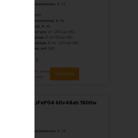
Верхний порог напряжения, V
:
73
Масса
:
30540 гр
Мощность, Вт
:
1800
Нижний порог напряжения, V
:
56
Пиковый ток (1сек), A
:
60
Рабочая температура
:
от -20C до 45C
Температура заряда, C
:
от 0C до 45C
Температура разряда, C
:
от -20C до 45C
Ток балансировки, mA
:
530
148764
₽
По предварительному заказу
Заказать
изготовление от 7 дней)
Аккумулятор LiFePO4 60v48ah 1800w
max
Характеристики:
Ёмкость
:
48Ач
Верхний порог напряжения, V
:
73
Масса
:
24620 гр