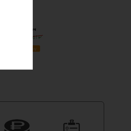
lifepo4 12в 30ач
0
₽
13861
₽
ик
В корзину