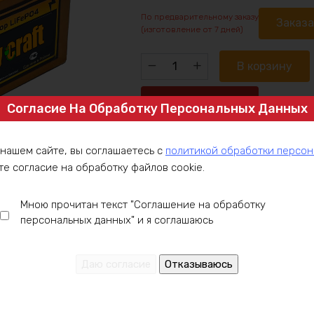
По предварительному заказу
Заказ
(изготовление от 7 дней)
Количество
В корзину
товара
Аккумулятор
Купить в 1 клик
Согласие На Обработку Персональных Данных
LiIon
60v22.5ah
1200w
 нашем сайте, вы соглашаетесь с
политикой обработки персо
Артикул:
max
те согласие на обработку файлов cookie.
Категория:
Аккумулятор под заказ
,
Мною прочитан текст "Соглашение на обработку
персональных данных" и я соглашаюсь
ние
Оплата
Доставка
Гарантия
Инст