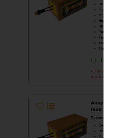
Верхний порог напря
Масса
:
227510 гр
Мощность, Вт
:
12000
Нижний порог напряж
Пиковый ток (1сек), A
Рабочая температур
Температура заряда,
Температура разряда
Ток балансировки, m
1255320
₽
По предварительному зак
(изготовление от 7 дней)
Аккумулятор LiF
max
Характеристики:
Ёмкость
:
80Ач
Верхний порог напря
Мощность, Вт
:
3600