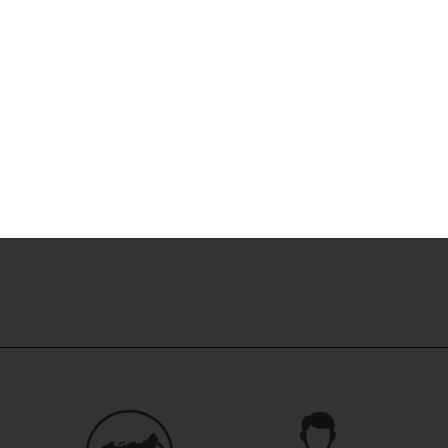
Скидка -24%
Аккумулятор 
0
₽
1050
Купить в 1 кл