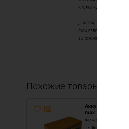
кислотными батареями.
Для тех, кто ищет эффе
max является превосхо
вы сможете наслаждать
Похожие товары
Аккумулятор LiF
max
Характеристики:
Ёмкость
:
560Ач