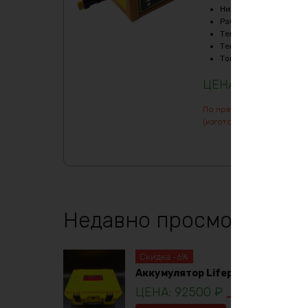
Нижний порог напряж
Рабочая температур
Температура заряда,
Температура разряда
Ток балансировки, m
228757
₽
По предварительному зак
(изготовление от 7 дней)
Недавно просмотренны
Скидка -6%
Аккумулятор Lifepo4 12в 230ач
92500
₽
98781
₽