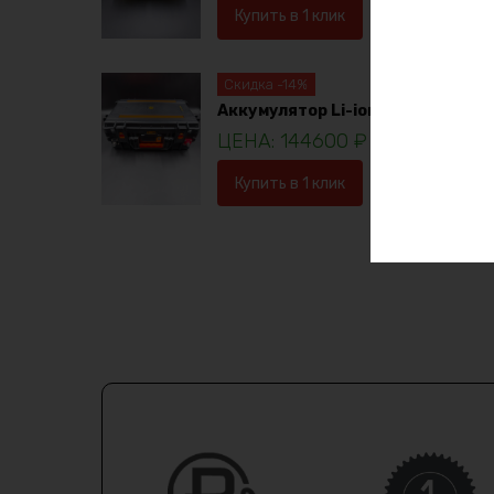
Купить в 1 клик
В корзину
Скидка -14%
Аккумулятор Li-ion 36в 120ач
144600
₽
16753
Купить в 1 клик
В корзину