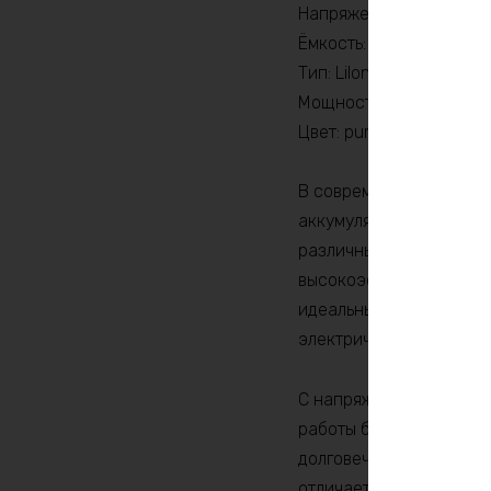
Напряжение: 60В
Ёмкость: 22,5Ач
Тип: LiIon
Мощность: 1200Вт
Цвет: purple
В современном мире, г
аккумулятор LiIon 60v
различных электрическ
высокоэффективный ист
идеальным для использ
электрических устройс
С напряжением 60 Воль
работы без необходимо
долговечность и надеж
отличается легким вес