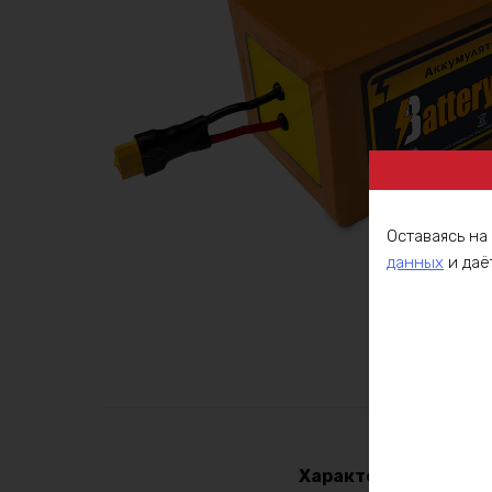
Оставаясь на
данных
и даё
Описа
Характеристики: