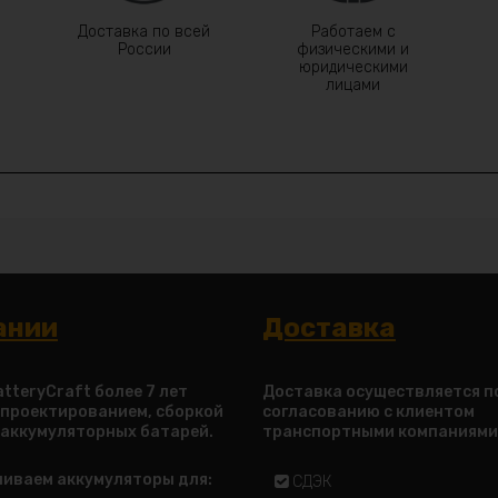
Доставка по всей
Работаем с
России
физическими и
юридическими
лицами
ании
Доставка
tteryCraft более 7 лет
Доставка осуществляется п
 проектированием, сборкой
согласованию с клиентом
 аккумуляторных батарей.
транспортными компаниями
ливаем аккумуляторы для:
СДЭК