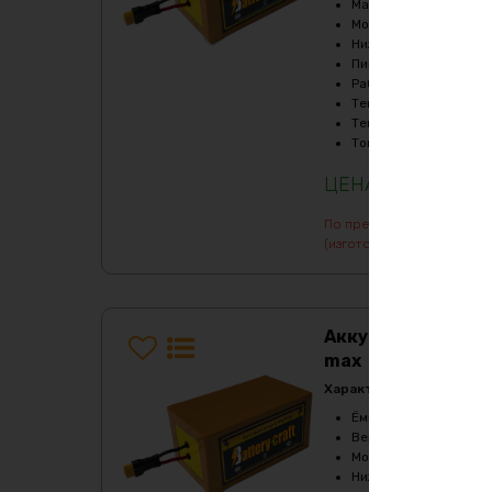
Масса
:
30790 гр
Мощность, Вт
:
6000
Нижний порог напряж
Пиковый ток (1сек), A
Рабочая температур
Температура заряда,
Температура разряда
Ток балансировки, m
157740
₽
По предварительному зак
(изготовление от 7 дней)
Аккумулятор LiF
max
Характеристики:
Ёмкость
:
42Ач
Верхний порог напря
Мощность, Вт
:
6000
Нижний порог напряж