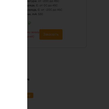
Рабочая температура
:
от -20C до 45C
Температура заряда, C
:
от 0C до 45C
Температура разряда, C
:
от -20C до 45C
Ток балансировки, mA
:
530
243541
₽
По предварительному заказу
Заказать
изготовление от 7 дней)
i-ion 36в 170ач
91
₽
ик
В корзину