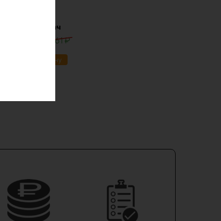
lifepo4 12в 30ач
0
₽
13861
₽
ик
В корзину