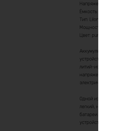
Напряжение: 60В
Ёмкость: 9Ач
Тип: LiIon
Мощность: 1080Вт
Цвет: purple
Аккумулятор LiIon 60v
устройств, особенно та
литий-ионную технолог
напряжение в 60 Вольт
электрических скутеро
Одной из ключевых особ
легкий, но и обеспечи
батареи. Максимальная
устройствах с высоким