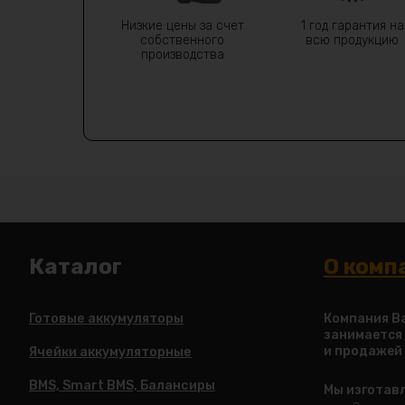
Низкие цены за счет
1 год гарантия на
собственного
всю продукцию
производства
Каталог
О комп
Готовые аккумуляторы
Компания Ba
занимается
и продажей
Ячейки аккумуляторные
BMS, Smart BMS, Балансиры
Мы изготав