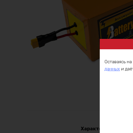
Оставаясь на
данных
и даё
Описа
Характеристики: