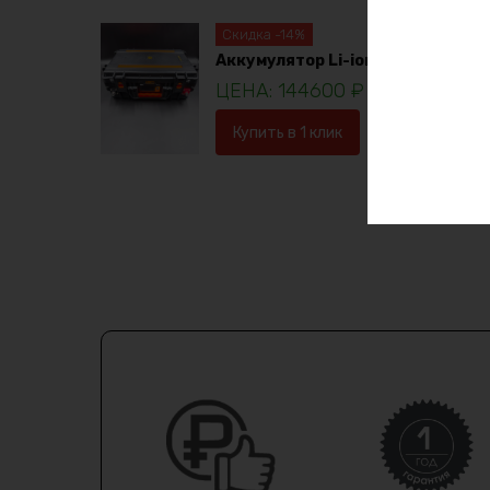
Скидка -14%
Аккумулятор Li-ion 36в 120ач
144600
₽
16753
Купить в 1 клик
В корзину