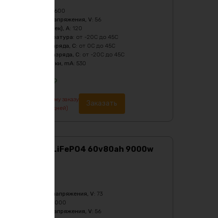
Масса
:
24650 гр
Мощность, Вт
:
3600
Нижний порог напряжения, V
:
56
Пиковый ток (1сек), A
:
120
Рабочая температура
:
от -20C до 45C
Температура заряда, C
:
от 0C до 45C
Температура разряда, C
:
от -20C до 45C
Ток балансировки, mA
:
530
117613
₽
По предварительному заказу
Заказать
изготовление от 7 дней)
Аккумулятор LiFePO4 60v80ah 9000w
max
Характеристики:
Ёмкость
:
80Ач
Верхний порог напряжения, V
:
73
Мощность, Вт
:
9000
Нижний порог напряжения, V
:
56