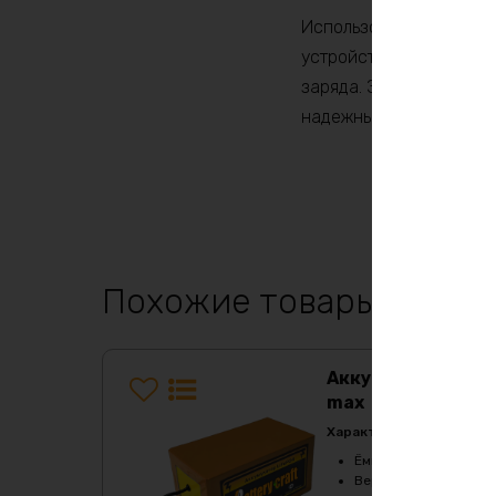
Использование аккумул
устройств и сократить 
заряда. Это делает ег
надежный и мощный ист
Похожие товары
Аккумулятор LiF
max
Характеристики:
Ёмкость
:
50Ач
Верхний порог напря