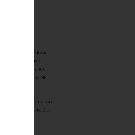
ергии для различных
батареи использует
чность. Номинальное
 энергии для питания
ния, который не только
вности и срока службы
кумулятор в