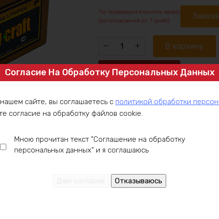
По предварительному заказу
Заказ
(изготовление от 7 дней)
Количество
В корзину
товара
Аккумулятор
Купить в 1 клик
Согласие На Обработку Персональных Данных
LiIon
60v9ah
1080w
 нашем сайте, вы соглашаетесь с
политикой обработки персо
Артикул:
max
те согласие на обработку файлов cookie.
Категория:
Аккумулятор под заказ
,
алюминий
Мною прочитан текст "Соглашение на обработку
персональных данных" и я соглашаюсь
ние
Оплата
Доставка
Гарантия
Инст