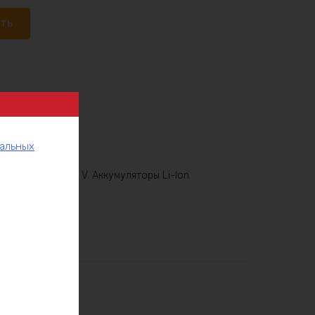
ать
нальных
Аккумуляторы 60 V
,
Аккумуляторы Li-Ion
рукции