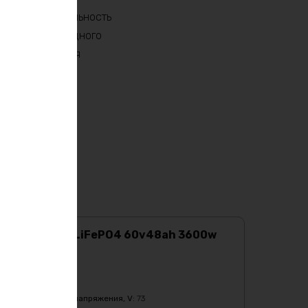
ь производительность
ни работы от одного
, где требуется
Аккумулятор LiFePO4 60v48ah 3600w
max
Характеристики:
Ёмкость
:
48Ач
Верхний порог напряжения, V
:
73