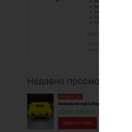
Пиковый ток (1сек), A
Рабочая температур
Температура заряда,
Температура разряда
Ток балансировки, m
113125
₽
По предварительному зак
(изготовление от 7 дней)
Недавно просмотренны
Скидка -6%
Аккумулятор Lifepo4 12в 230ач
92500
₽
98781
₽
Купить в 1 клик
В корзину