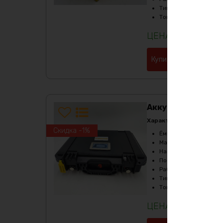
Тип
:
LiFePO4
Ток разряда
:
до 200А
106811
₽
Купить в 1 клик
Аккумулятор Life
Характеристики:
Скидка -1%
Ёмкость
:
90Ач
Масса
:
8500 гр
Напряжение
:
12
Последовательное с
Рабочая температур
Тип
:
LiFePO4
Ток разряда
:
до 80А
45871
₽