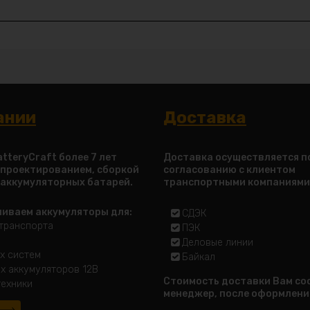
ании
Доставка
tteryCraft более 7 лет
Доставка осуществляется п
 проектированием, сборкой
согласованию с клиентом
 аккумуляторных батарей.
транспортными компаниями
ливаем аккумуляторы для:
СДЭК
транспорта
ПЭК
Деловые линии
х систем
Байкал
х аккумуляторов 12В
Стоимость доставки Вам с
ехники
менеджер, после оформлени