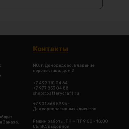
Контакты
о
МО, г. Домодедово, Владение
перспектива, дом 2
:
+7 499 110 04 64
+7 977 853 04 88
shop@batterycraft.ru
+7 901 368 59 95 -
Для корпоративных клиентов
ообщит
Режим работы: ПН — ПТ 9:00 - 18:00
я Заказа.
СБ, ВС: выходной