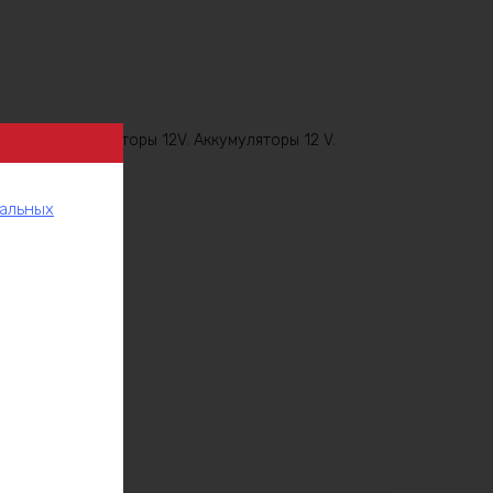
iFePO4 аккумуляторы 12V
,
Аккумуляторы 12 V
,
нальных
рукции