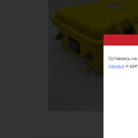
Оставаясь на
данных
и даё
Описа