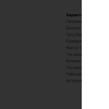
Характеристики:
Напряжение: 12В
Ёмкость: 125 Ач
Тип:Lifepo4
Размере: 360д*280ш*1
Масса: 12,5 кг
Ток разряда: до 100А
Количество циклов: бо
Последовательное соед
Рабочая температура: 
Встроенная плата защ