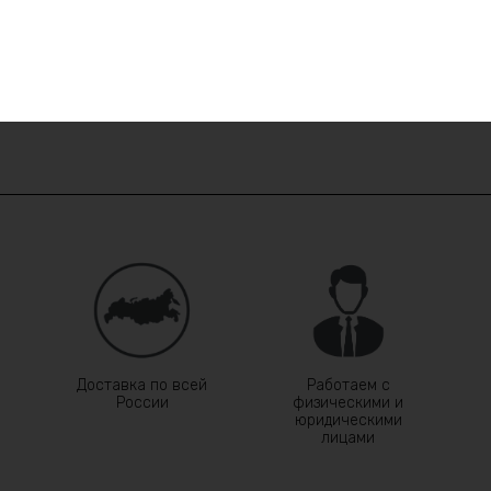
Доставка по всей
Работаем с
России
физическими и
юридическими
лицами