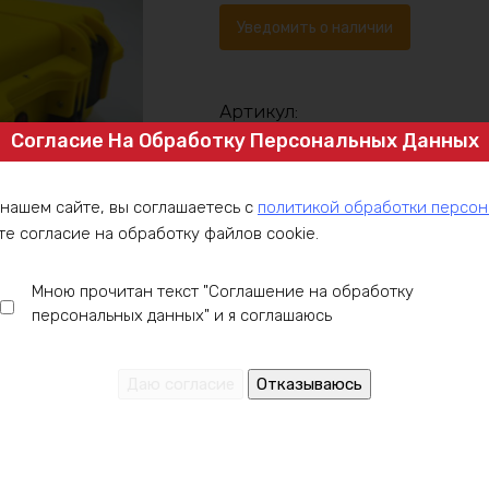
Уведомить о наличии
Артикул:
Согласие На Обработку Персональных Данных
Категория:
LiFePO4 аккумуляторы
,
L
Готовые аккумуляторы
 нашем сайте, вы соглашаетесь с
политикой обработки персо
те согласие на обработку файлов cookie.
Мною прочитан текст "Соглашение на обработку
персональных данных" и я соглашаюсь
ние
Оплата
Доставка
Гарантия
Инст