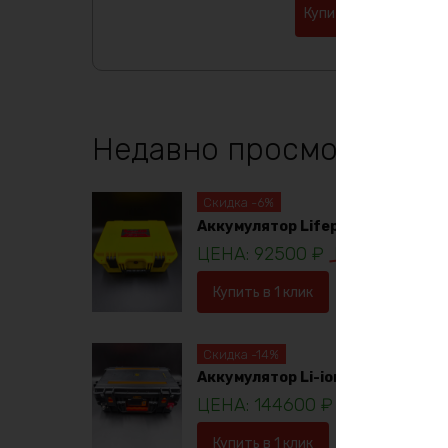
Купить в 1 клик
Недавно просмотренны
Скидка -6%
Аккумулятор Lifepo4 12в 230ач
92500
₽
98781
₽
Купить в 1 клик
В корзину
Скидка -14%
Аккумулятор Li-ion 36в 120ач
144600
₽
16753
Купить в 1 клик
В корзину