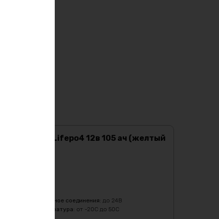
Аккумулятор Lifepo4 12в 105 ач (желтый
кейс)
Характеристики:
Ёмкость
:
105Ач
Масса
:
11000 гр
Напряжение
:
12
Последовательное соединения
:
до 24В
Рабочая температура
:
от -20C до 50C
Тип
:
LiFePO4