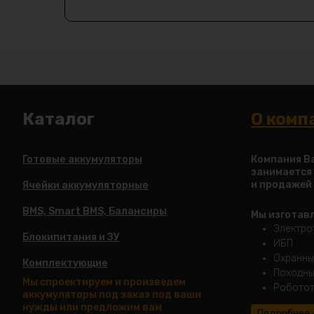
Каталог
О комп
Готовые аккумуляторы
Компания Ba
занимается
и продажей
Ячейки аккумуляторные
BMS, Smart BMS, Балансиры
Мы изготав
Электро
Блокипитания и ЗУ
ИБП
Охранны
Комплектующие
Походны
Мы спроектируем и произведем
Роботот
аккумуляторы под заказ под ваши
нужды или предложим вам
Подробнее