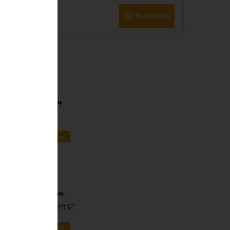
Купить в 1 клик
В корзину
i-ion 36в 170ач
91
₽
ик
В корзину
lifepo4 12в 30ач
0
₽
13861
₽
ик
В корзину