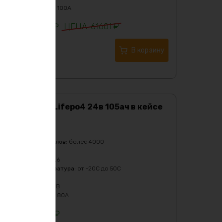
Ток разряда
:
до 100А
60501
₽
61601
₽
Купить в 1 клик
В корзину
Аккумулятор Lifepo4 24в 105ач в кейсе
Характеристики:
Ёмкость
:
105Ач
Количество циклов
:
более 4000
Масса
:
17500 гр
Напряжение
:
25.6
Рабочая температура
:
от -20C до 50C
Тип
:
LiFePO4
Ток заряда
:
29.2В
Ток разряда
:
до 80А
89900
₽