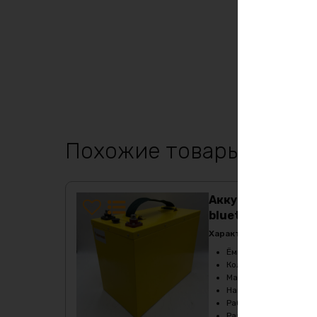
Похожие товары
Аккумулятор life
bluetooth
Характеристики:
Ёмкость
:
260Ач
Кол-во циклов
:
более
Масса
:
29800 гр
Напряжение
:
12
Рабочая температур
Размеры
:
355х200х31