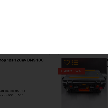
ность вашего оборудования!
тор 12в 120ач BMS 100
Скидка -14%
оединения
:
до 24В
а
:
от -20C до 50C