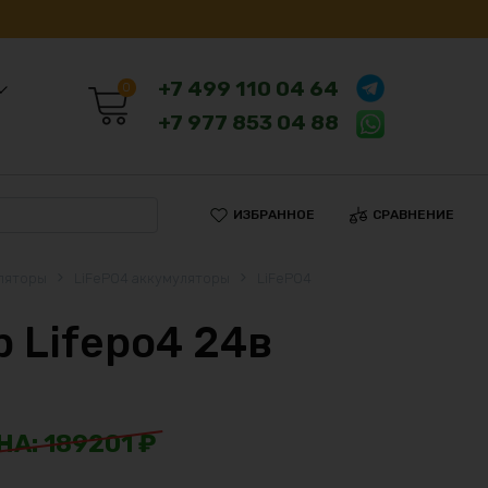
+7 499 110 04 64
0
+7 977 853 04 88
ИЗБРАННОЕ
СРАВНЕНИЕ
ляторы
LiFePO4 аккумуляторы
LiFePO4
 Lifepo4 24в
189201
₽