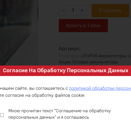
Количество
В корзину
товара
Аккумулятор
Купить в 1 клик
Lifepo4
24в
220ач
Артикул:
Категория:
LiFePO4 аккумуляторы
,
L
Акции
,
Готовые аккумуляторы
Согласие На Обработку Персональных Данных
 нашем сайте, вы соглашаетесь с
политикой обработки персо
те согласие на обработку файлов cookie.
Мною прочитан текст "Соглашение на обработку
персональных данных" и я соглашаюсь
ние
Оплата
Доставка
Гарантия
Инст