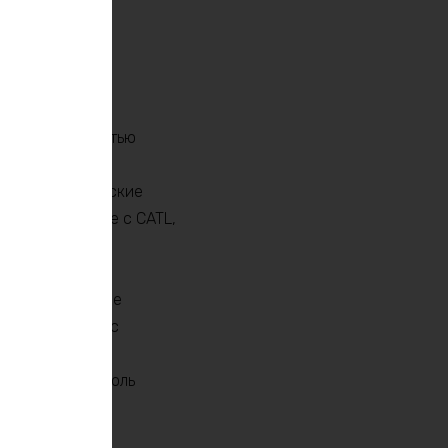
220 Ач, полностью
прозрачного и
ные призматические
ителей наравне с CATL,
пламеняются и не
правления BMS с
ую защиту от
 входной контроль