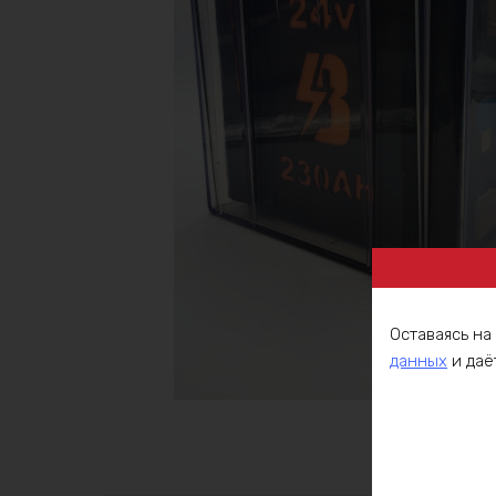
Оставаясь на
данных
и даё
Описа