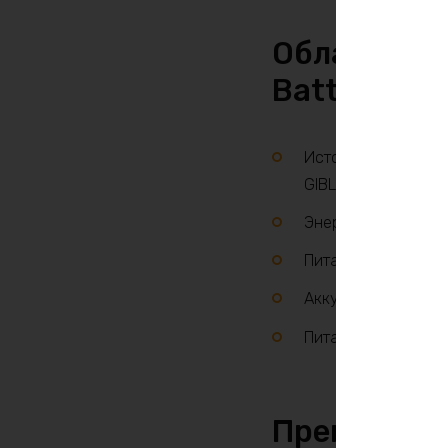
Области пр
BatteryCra
Источник энергии д
GIBLI, COLUMBUS, T
Энергообеспечение
Питание лодочных 
Аккумулятор для а
Питание газовых к
Преимущес