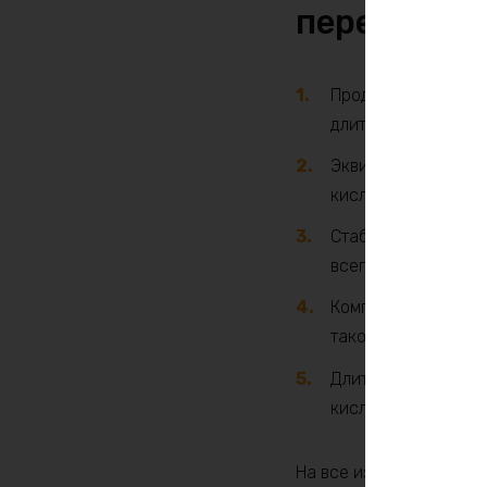
перед тра
Продолжительное в
длительную работу
Эквивалентная ёмк
кислотных батарей
Стабильная высока
всего рабочего диа
Компактность и лег
такой же ёмкостью.
Длительный срок эк
кислотные батареи 
На все изделия Battery