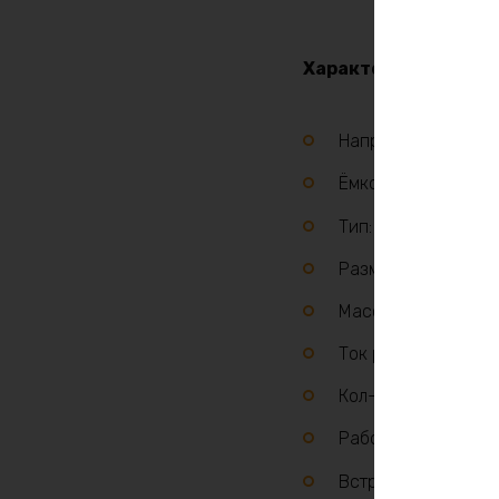
Характеристики:
Напряжение: 24В
Ёмкость: 220Ач
Тип: LiFePO4
Размеры: 520х243
Масса: 38 кг
Ток разряда: до 2
Кол-во циклов: бол
Рабочая температу
Встроенная плата 