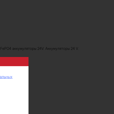
iFePO4 аккумуляторы 24V
,
Аккумуляторы 24 V
,
нальных
рукции