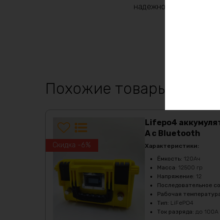
надежность и долговеч
Похожие товары
Lifepo4 аккумуля
A c Bluetooth
Скидка -6%
Характеристики:
Ёмкость
:
120Ач
Масса
:
12500 гр
Напряжение
:
12
Последовательное с
Рабочая температур
Тип
:
LiFePO4
Ток разряда
:
до 100А