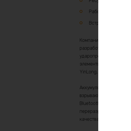
Ресурс циклов зар
Рабочий температу
Встроенный контро
Компания BatteryCraft 
разработанный и произ
ударопрочного ABS-пла
элементы фирмы Lishen
YinLong, LYTH.
Аккумуляторы LiFePO4 
взрываются даже при с
Bluetooth 200А оснаще
переразряда, перезаря
качества.