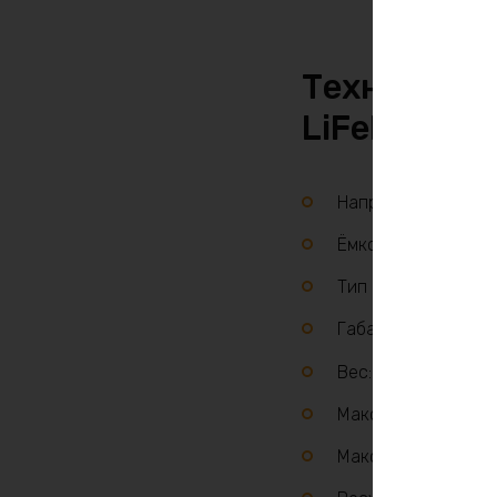
Технически
LiFePO4 24
Напряжение: 24 В
Ёмкость: 220 Ач
Тип элементов: LiF
Габариты: 520 × 24
Вес: 38 кг
Максимальный ток 
Максимальный ток з