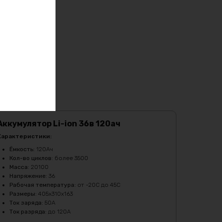
Аккумулятор Li-ion 36в 120ач
Характеристики:
Ёмкость
:
120Ач
Кол-во циклов
:
более 3500
Масса
:
20100
Напряжение
:
36
Рабочая температура
:
от -20C до 45C
Размеры
:
405х310х163
Ток заряда
:
50А
Ток разряда
:
до 120А