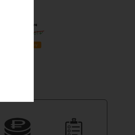
lifepo4 12в 30ач
0
₽
13861
₽
ик
В корзину