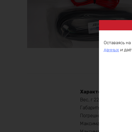
Оставаясь на
данных
и даё
Описа
Характеристики:
Вес, г 220
Габариты 66x40x14
Погрешность 1%
Максимальный ток разр
Максимальный ток заря