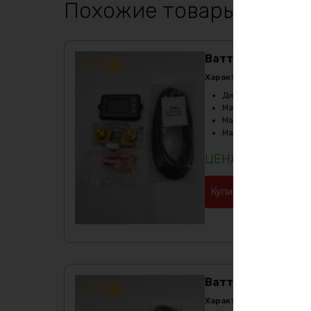
Похожие товары
Ваттметр ЕК ТК15
Характеристики:
Диапазон силы тока
:
Максимальный ток за
Максимальный ток ра
Масса
:
220 гр
5280
₽
Купить в 1 клик
Ваттметр ТК15 50
Характеристики: