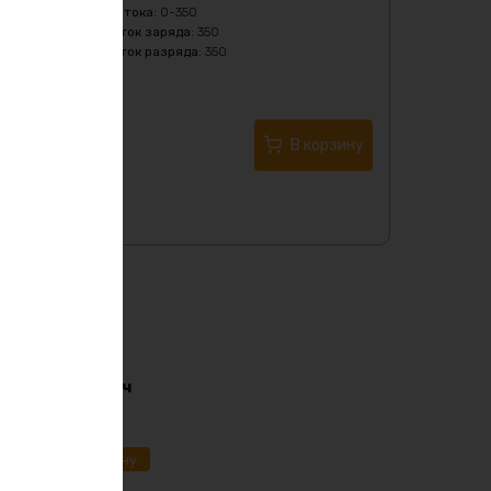
Диапазон силы тока
:
0-350
Максимальный ток заряда
:
350
Максимальный ток разряда
:
350
8910
₽
Купить в 1 клик
В корзину
i-ion 36в 170ач
91
₽
ик
В корзину