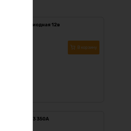
Лента светодиодная 12в
2750
₽
Купить в 1 клик
В корзину
Ваттметр ТF03 350А
Характеристики: