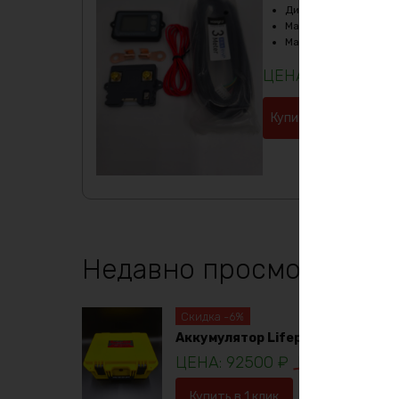
Диапазон силы тока
:
Максимальный ток за
Максимальный ток ра
4180
₽
Купить в 1 клик
Недавно просмотренны
Скидка -6%
Аккумулятор Lifepo4 12в 230ач
92500
₽
98781
₽
Купить в 1 клик
В корзину