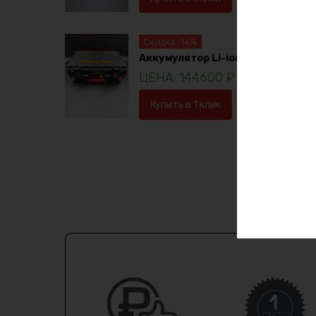
Скидка -14%
Аккумулятор Li-ion 36в 120ач
144600
₽
16753
Купить в 1 клик
В корзину