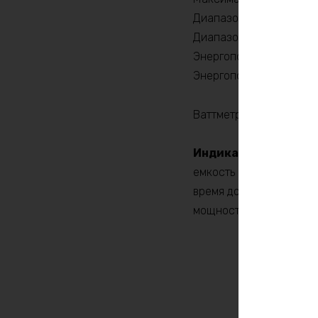
Диапазон напряжения, 
Диапазон силы тока, A
Энергопотребление во 
Энергопотребление пр
Ваттметр (кулометр) ЕК
Индикатор заряда б
емкость в ампер/часах
время до полного разр
мощность подключенной