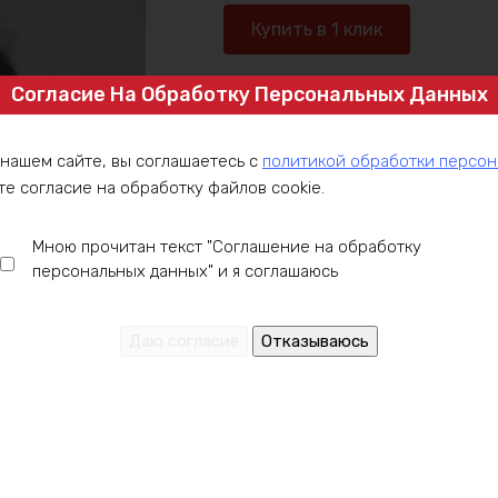
Ваттметр
Купить в 1 клик
ЕК
ТК15
Согласие На Обработку Персональных Данных
350А
Артикул:
VT350А
Категория:
Индикация
 нашем сайте, вы соглашаетесь с
политикой обработки персо
те согласие на обработку файлов cookie.
Мною прочитан текст "Соглашение на обработку
ние
Оплата
Доставка
Гарантия
Инст
персональных данных" и я соглашаюсь
яда, A 350
да, A 350