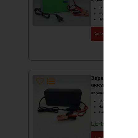
Гарантия
:
3 месяца
Масса
:
300 гр
Напряжение
:
12.6
Купить в 1 клик
Зарядное устройс
аккумуляторов 12
Характеристики:
Гарантия
:
3 месяца
Напряжение
:
12
Тип
:
Li-Fe ( LiFePO4)
1541
₽