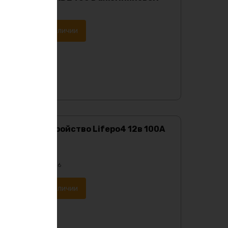
корпусе.
Уведомить о наличии
Зарядное устройство Lifepo4 12в 100А
Характеристики:
Масса
:
1200 гр
Напряжение
:
14.6
Уведомить о наличии