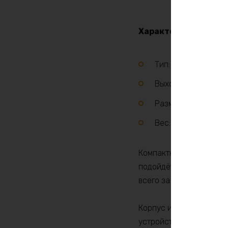
Характеристики:
Тип: Lifepo4/Li-NM
Выходное напряжен
Размеры:210х95х7
Вес: 1.3 кг
Компактное, мощное и 
подойдёт для аккумулят
всего за 4 часа, обесп
Корпус изготовлен из 
устройство от перегрев