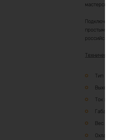
мастерской или в поход
Подключение к аккумул
простым и универсальн
российскими вилками.
Технические параметры
Тип аккумуляторов:
Выходное напряжен
Ток заряда: 30 А
Габариты: 210×95×
Вес: 1.3 кг
Охлаждение: актив