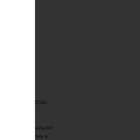
 30А, идеально
ить батарею на 120Ач
атуры.
ждением, что защищает
пользования дома, в