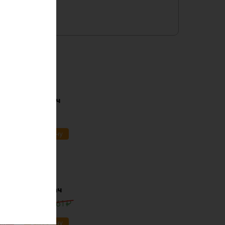
i-ion 36в 170ач
91
₽
ик
В корзину
lifepo4 12в 30ач
0
₽
13861
₽
ик
В корзину