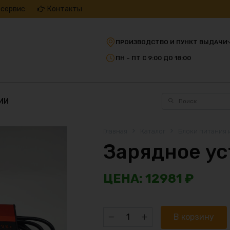
 сервис
Контакты
ПРОИЗВОДСТВО И ПУНКТ ВЫДАЧИ
ПН – ПТ С 9:00 ДО 18:00
ИИ
Главная
Каталог
Блоки питания 
Зарядное ус
12981
₽
Количество
В корзину
товара