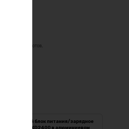
тарей для эхолотов,
Регулируемый блок питания/зарядное
устройство ZXD2400 в алюминиевом