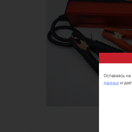
Оставаясь на
данных
и даё
Описа