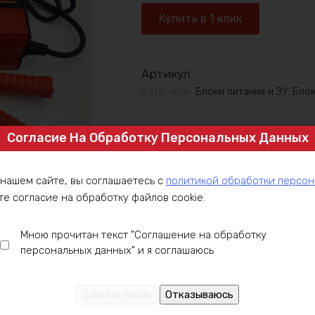
Зарядное
Купить в 1 клик
устройство
12V
30А
Артикул:
Категория:
Блоки питания и ЗУ
,
Блок
Согласие На Обработку Персональных Данных
 нашем сайте, вы соглашаетесь с
политикой обработки персо
те согласие на обработку файлов cookie.
Мною прочитан текст "Соглашение на обработку
персональных данных" и я соглашаюсь
ние
Оплата
Доставка
Гарантия
Инст