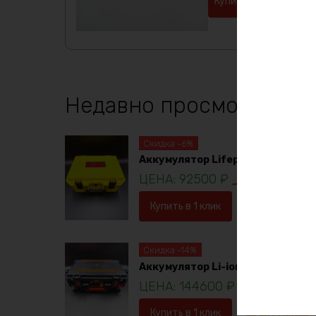
Купить в 1 клик
Недавно просмотренны
Скидка -6%
Аккумулятор Lifepo4 12в 230ач
92500
₽
98781
₽
Купить в 1 клик
В корзину
Скидка -14%
Аккумулятор Li-ion 36в 120ач
144600
₽
16753
Купить в 1 клик
В корзину