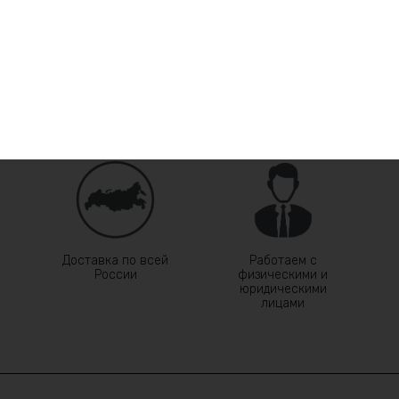
Доставка по всей
Работаем с
России
физическими и
юридическими
лицами