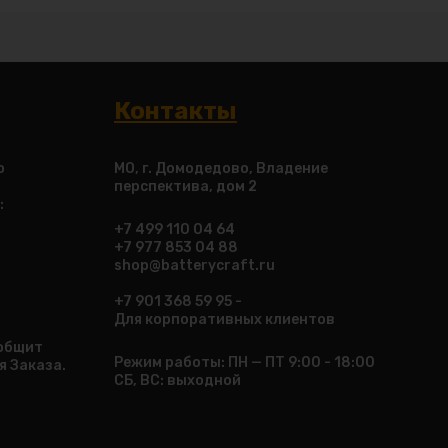
Контакты
о
МО, г. Домодедово, Владение
перспектива, дом 2
:
+7 499 110 04 64
+7 977 853 04 88
shop@batterycraft.ru
+7 901 368 59 95 -
Для корпоративных клиентов
ообщит
Режим работы: ПН — ПТ 9:00 - 18:00
я Заказа.
СБ, ВС: выходной