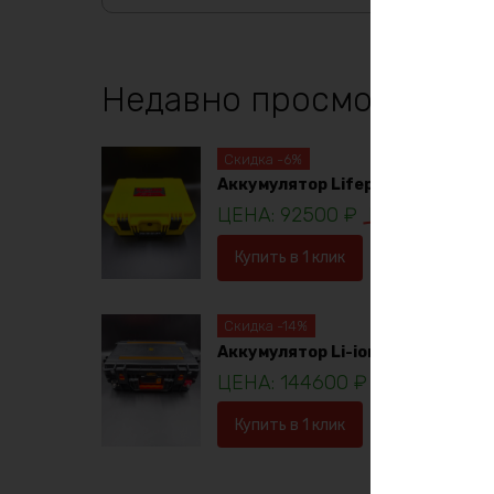
Недавно просмотренны
Скидка -6%
Аккумулятор Lifepo4 12в 230ач
92500
₽
98781
₽
Купить в 1 клик
В корзину
Скидка -14%
Аккумулятор Li-ion 36в 120ач
144600
₽
16753
Купить в 1 клик
В корзину