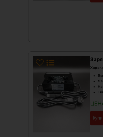
Зарядное устройс
Характеристики:
Выходное напряжени
Масса
:
2600гр
Напряжение
:
24
Тип
:
Lifepo4/Li-NMC
27061
₽
Купить в 1 клик