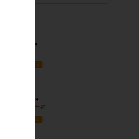
i-ion 36в 170ач
91
₽
ик
В корзину
lifepo4 12в 30ач
0
₽
13861
₽
ик
В корзину