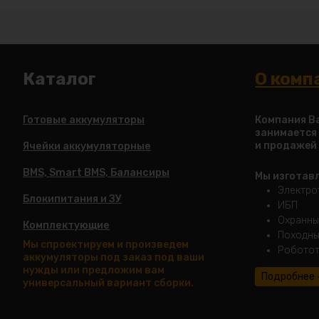
Каталог
О комп
Готовые аккумуляторы
Компания Ba
занимается
и продажей
Ячейки аккумуляторные
BMS, Smart BMS, Балансиры
Мы изготав
Электро
Блокипитания и ЗУ
ИБП
Охранны
Комплектующие
Походны
Мы спроектируем и произведем
Роботот
аккумуляторы под заказ под ваши
нужды или предложим вам
Подробнее
универсальный вариант сборки.