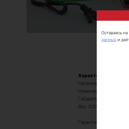
Оставаясь на
данных
и даё
Описа
Характеристики:
Напряжение:12.6В
Номинальный ток: 10A
Габариты: 130×50×40м
Вес: 300г
Гарантия 3 месяца