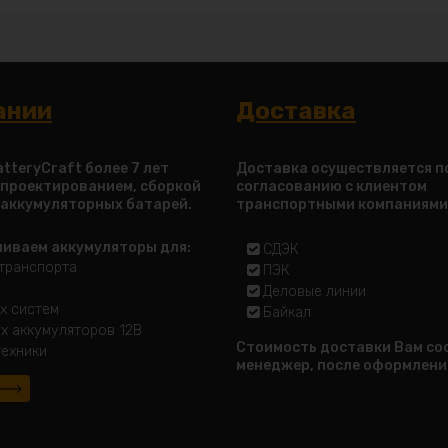
ании
Доставка
tteryCraft более 7 лет
Доставка осуществляется п
 проектированием, сборкой
согласованию с клиентом
 аккумуляторных батарей.
транспортными компаниями
ливаем аккумуляторы для:
СДЭК
транспорта
ПЭК
Деловые линии
х систем
Байкал
х аккумуляторов 12В
Стоимость доставки Вам с
ехники
менеджер, после оформлени