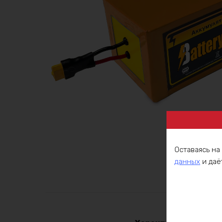
Оставаясь на
данных
и даё
Описа