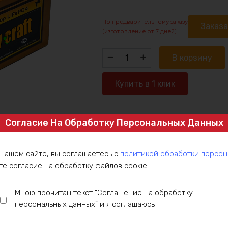
По предварительному заказу
Заказ
(изготовление от 7 дней)
Количество
В корзину
товара
Аккумулятор
Купить в 1 клик
LiFePO4
36v18ah
1080w
Согласие На Обработку Персональных Данных
Артикул:
LFP36-3P6-C30
max
Категория:
LiFePO4 аккумуляторы 3
Аккумуляторы 36V
 нашем сайте, вы соглашаетесь с
политикой обработки персо
те согласие на обработку файлов cookie.
ние
Оплата
Доставка
Гарантия
Инст
Мною прочитан текст "Соглашение на обработку
персональных данных" и я соглашаюсь