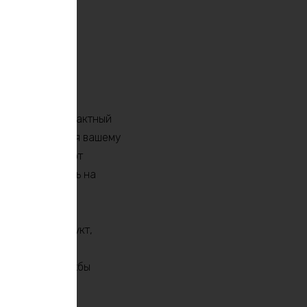
18Ah! Этот компактный
ти, обеспечивая вашему
одзарядку – этот
, не отвлекаясь на
олучаете продукт,
асностью
стью, срок службы