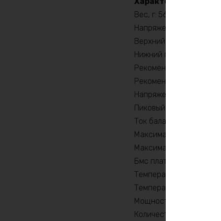
Характеристики:
Вес, г: 5620
Напряжение заряда, V: 
Верхний порог напряжен
Нижний порог напряжени
Рекомендуемый продолж
Рекомендуемый продолж
Напряжение, V: 36
Пиковый ток (1сек) , A: 
Ток балансировки, mA: 
Максимальный продолжи
Максимальный продолжи
Бмс плата -ток потребит
Температура разряда, 
Температура заряда, °C
Мощность, Вт: 540
Количество циклов: 20