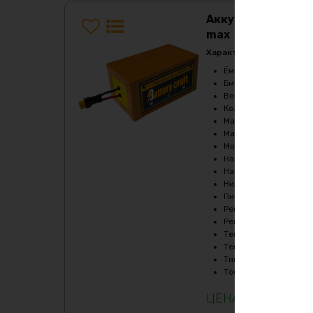
Аккумулятор LiF
max
Характеристики:
Ёмкость, Ah
:
180
Бмс плата -ток потре
Верхний порог напря
Количество циклов
:
2
Максимальный продол
Максимальный продол
Мощность, Вт
:
5400
Напряжение, V
:
36
Напряжение заряда, 
Нижний порог напряж
Пиковый ток (1сек) , A
Рекомендуемый продо
Рекомендуемый продо
Температура заряда,
Температура разряда
Тип
:
LiFePO4
Ток балансировки, m
264308
₽