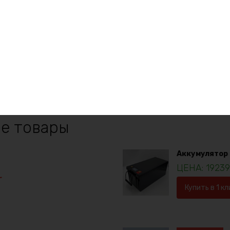
A
:
530
азу
Заказать
е товары
Аккумулятор L
1923
Купить в 1 кл