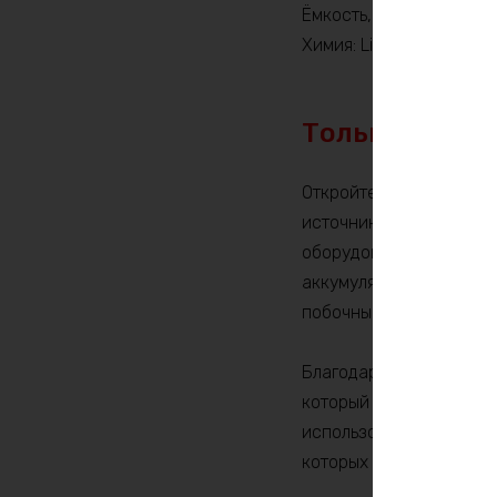
Ёмкость, Ah: 18
Химия: LiFePO4
Только по пр
Откройте дверь в мир 
источник питания пред
оборудованию стабильн
аккумулятор разработан
побочные проблемы.
Благодаря передовой т
который не только обл
использования. LiFePO
которых в несколько р