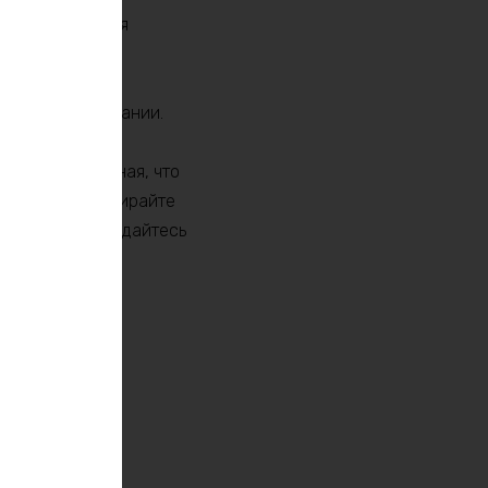
о идеальным для
х устройств,
ляют легко
орт в использовании.
спокойствие, зная, что
в питании. Выбирайте
х нужд и наслаждайтесь