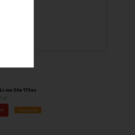
i-ion 36в 170ач
91
₽
ик
В корзину