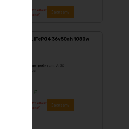
По предварительному заказу
Заказать
изготовление от 7 дней)
Аккумулятор LiFePO4 36v50ah 1080w
max металл
Характеристики:
Ёмкость
:
50Ач
Бмс плата -ток потребителя, A
:
30
Напряжение, V
:
36
Тип
:
LiFePO4
Цвет
:
purple
104556
₽
По предварительному заказу
Заказать
изготовление от 7 дней)