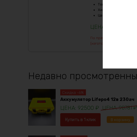
Ток балансировки, m
Химия
:
LiFePO4
Цвет
:
purple
186231
₽
По предварительному зак
(изготовление от 7 дней)
Недавно просмотренны
Скидка -6%
Аккумулятор Lifepo4 12в 230ач
92500
₽
98781
₽
Купить в 1 клик
В корзину