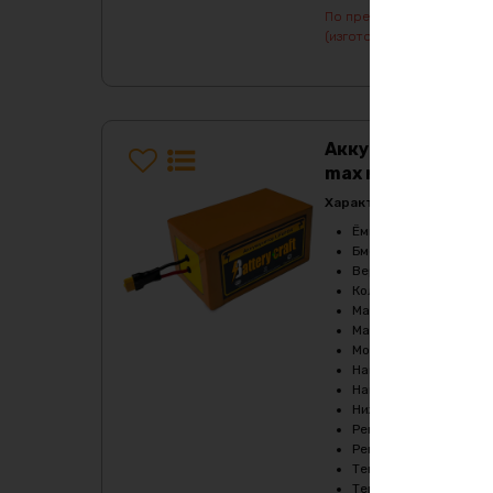
По предварительному зак
(изготовление от 7 дней)
Аккумулятор LiFe
max металл
Характеристики:
Ёмкость, Ah
:
105
Бмс плата -ток потре
Верхний порог напря
Количество циклов
:
2
Максимальный продол
Максимальный продол
Мощность, Вт
:
2160
Напряжение, V
:
36
Напряжение заряда, 
Нижний порог напряж
Рекомендуемый продо
Рекомендуемый продо
Температура заряда,
Температура разряда