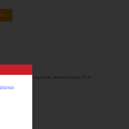
ать
6V
,
Аккумулятор под заказ
,
Аккумуляторы 36 V
,
нальных
рукции