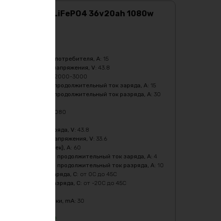
Аккумулятор LiFePO4 36v20ah 1080w
max
Характеристики:
Ёмкость
:
20Ач
Бмс плата -ток потребителя, A
:
15
Верхний порог напряжения, V
:
43.8
Кол-во циклов
:
2000-3000
Максимальный продолжительный ток заряда, A
:
15
Максимальный продолжительный ток разряда, A
:
30
Масса
:
6400 гр
Мощность, Вт
:
1080
Напряжение
:
36
Напряжение заряда, V
:
43.8
Нижний порог напряжения, V
:
33.6
Пиковый ток (1сек), A
:
60
Рекомендуемый продолжительный ток заряда, A
:
4
Рекомендуемый продолжительный ток разряда, A
:
10
Температура заряда, C
:
от 0C до 45C
Температура разряда, C
:
от -20C до 45C
Тип
:
LiFePO4
Ток балансировки, mA
:
30
33132
₽