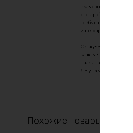
Размеры аккумулятора 
электробытовых прибор
требующих мощного и н
интегрировать его в ва
С аккумулятором LiFePO
ваше устройство работ
надежность, мощность 
безупречной работой в
Похожие товары