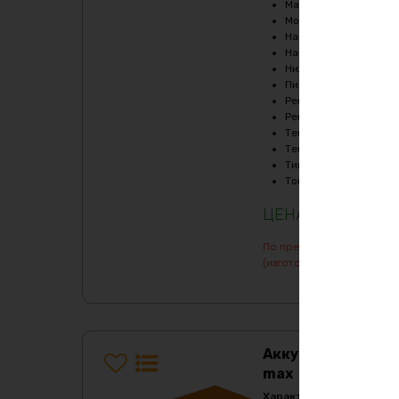
Масса
:
5620 гр
Мощность, Вт
:
1080
Напряжение
:
36
Напряжение заряда, 
Нижний порог напряж
Пиковый ток (1сек), A
Рекомендуемый продо
Рекомендуемый продо
Температура заряда,
Температура разряда
Тип
:
LiFePO4
Ток балансировки, m
27424
₽
По предварительному зак
(изготовление от 7 дней)
Аккумулятор LiF
max
Характеристики: