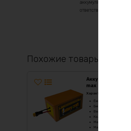
аккумулятором LiFePO4.
ответственный момент.
Похожие товары
Аккумулятор LiFe
max
Характеристики:
Ёмкость
:
18Ач
Бмс плата -ток потре
Верхний порог напря
Кол-во циклов
:
2000-
Максимальный продол
Максимальный продол