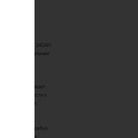
ом LiFePO4 36V 240Ah!
делает его идеальным
системы,
только обеспечивает
воей устойчивости к
 рынке литиевых
е системы, не требуя
использования и