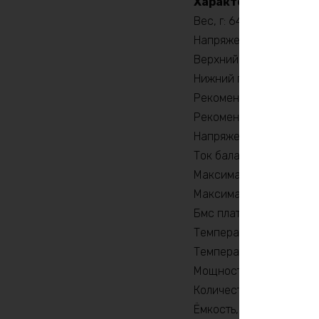
Характеристики:
Вес, г: 64370
Напряжение заряда, V: 
Верхний порог напряжен
Нижний порог напряжени
Рекомендуемый продолж
Рекомендуемый продолж
Напряжение, V: 36
Ток балансировки, mA: 
Максимальный продолжи
Максимальный продолжи
Бмс плата -ток потреби
Температура разряда, 
Температура заряда, °C
Мощность, Вт: 7200
Количество циклов: 20
Ёмкость, Ah: 240