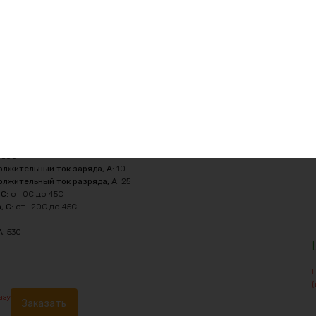
бителя, A
:
100
жения, V
:
43.8
3000
жительный ток заряда, A
:
50
жительный ток разряда, A
:
150
V
:
43.8
ения, V
:
33.6
:
300
лжительный ток заряда, A
:
10
лжительный ток разряда, A
:
25
 C
:
от 0C до 45C
, C
:
от -20C до 45C
A
:
530
(
азу
Заказать