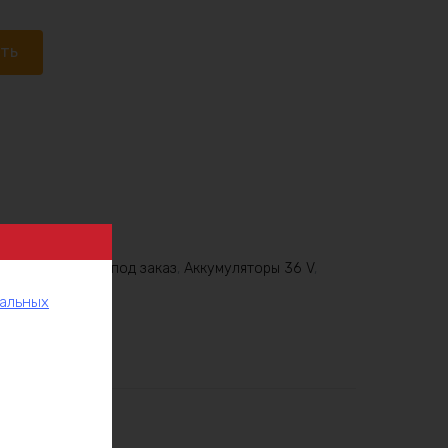
ать
6V
,
Аккумулятор под заказ
,
Аккумуляторы 36 V
,
нальных
рукции