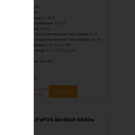
Масса
:
24670 гр
Мощность, Вт
:
1080
Напряжение, V
:
36
Напряжение заряда, V
:
43.8
Нижний порог напряжения, V
:
33.6
Пиковый ток (1сек), A
:
60
Рекомендуемый продолжительный ток заряда, A
:
12
Рекомендуемый продолжительный ток разряда, A
:
24
Температура заряда, C
:
от 0C до 45C
Температура разряда, C
:
от -20C до 45C
Тип
:
LiFePO4
Ток балансировки, mA
:
530
Цвет
:
purple
126743
₽
По предварительному заказу
Заказать
изготовление от 7 дней)
Аккумулятор LiFePO4 36v50ah 5400w
max металл
Характеристики: