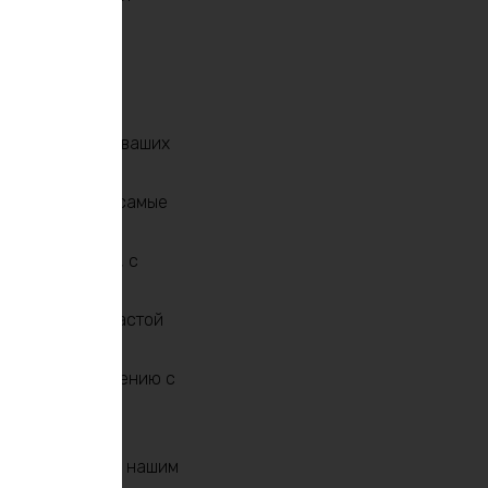
рживать работу ваших
ен питать даже самые
 аккумуляторов, с
еобходимость частой
чными по сравнению с
ской системы с нашим