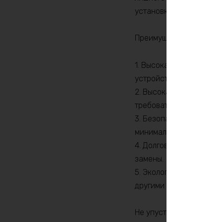
установки.
Преимущества использо
1. Высокая энергоемко
устройств длительное 
2. Высокая мощность: 
требовательные устрой
3. Безопасность: LiFeP
минимальным риском во
4. Долговечность: Акк
замены.
5. Экологичность: Лит
другими типами литиев
Не упустите возможнос