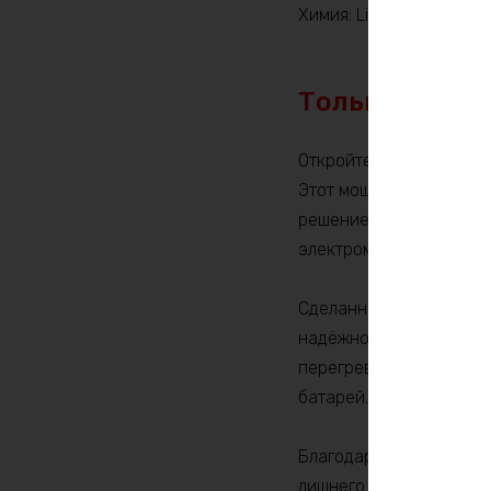
Химия: LiFePO4
Только по пр
Откройте дверь в мир 
Этот мощный источник э
решением для широкого
электромобили, морски
Сделанный из литий-же
надёжность и долговечн
перегреву и перезарядк
батарей.
Благодаря компактным 
лишнего пространства.