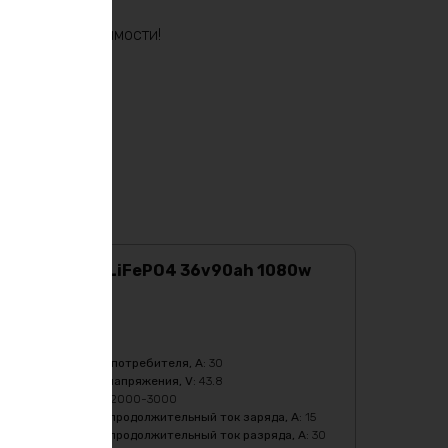
ет вас в самый
еской независимости!
Аккумулятор LiFePO4 36v90ah 1080w
max
Характеристики:
Ёмкость
:
90Ач
Бмс плата -ток потребителя, A
:
30
Верхний порог напряжения, V
:
43.8
Кол-во циклов
:
2000-3000
Максимальный продолжительный ток заряда, A
:
15
Максимальный продолжительный ток разряда, A
:
30