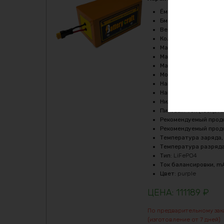
Ёмкость
:
50Ач
Бмс плата -ток потре
Верхний порог напря
Кол-во циклов
:
2000-
Максимальный продол
Максимальный продол
Масса
:
18950 гр
Мощность, Вт
:
5400
Напряжение, V
:
36
Напряжение заряда, 
Нижний порог напряж
Пиковый ток (1сек), A
Рекомендуемый продо
Рекомендуемый продо
Температура заряда,
Температура разряда
Тип
:
LiFePO4
Ток балансировки, m
Цвет
:
purple
111189
₽
По предварительному зак
(изготовление от 7 дней)