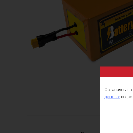
Оставаясь на
данных
и даё
Описа