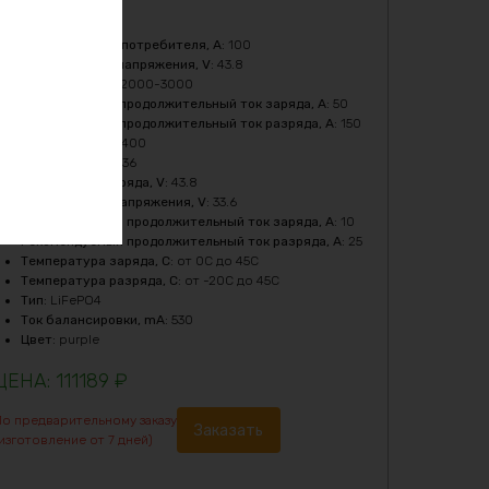
Ёмкость
:
50Ач
Бмс плата -ток потребителя, A
:
100
Верхний порог напряжения, V
:
43.8
Кол-во циклов
:
2000-3000
Максимальный продолжительный ток заряда, A
:
50
Максимальный продолжительный ток разряда, A
:
150
Мощность, Вт
:
5400
Напряжение, V
:
36
Напряжение заряда, V
:
43.8
Нижний порог напряжения, V
:
33.6
Рекомендуемый продолжительный ток заряда, A
:
10
Рекомендуемый продолжительный ток разряда, A
:
25
Температура заряда, C
:
от 0C до 45C
Температура разряда, C
:
от -20C до 45C
Тип
:
LiFePO4
Ток балансировки, mA
:
530
Цвет
:
purple
111189
₽
По предварительному заказу
Заказать
изготовление от 7 дней)