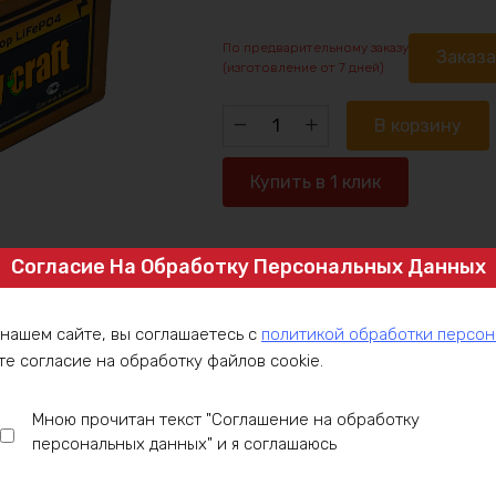
По предварительному заказу
Заказ
(изготовление от 7 дней)
Количество
В корзину
товара
Аккумулятор
Купить в 1 клик
LiFePO4
36v240ah
7200w
Согласие На Обработку Персональных Данных
Артикул:
LFP36-3P80-C200
max
Категория:
LiFePO4 аккумуляторы 3
Аккумуляторы 36V
 нашем сайте, вы соглашаетесь с
политикой обработки персо
те согласие на обработку файлов cookie.
ние
Оплата
Доставка
Гарантия
Инст
Мною прочитан текст "Соглашение на обработку
персональных данных" и я соглашаюсь