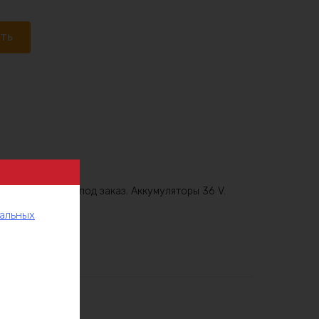
ать
6V
,
Аккумулятор под заказ
,
Аккумуляторы 36 V
,
нальных
рукции