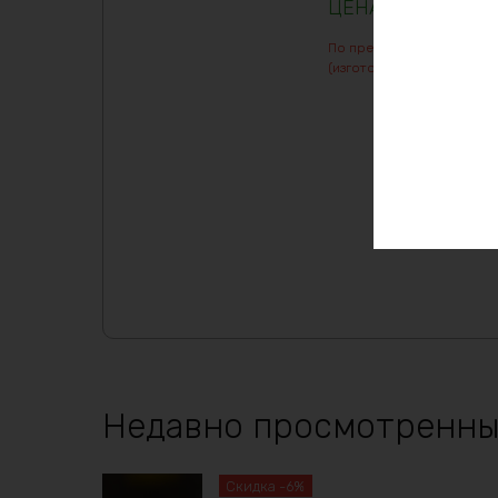
183327
₽
По предварительному зак
(изготовление от 7 дней)
Недавно просмотренны
Скидка -6%