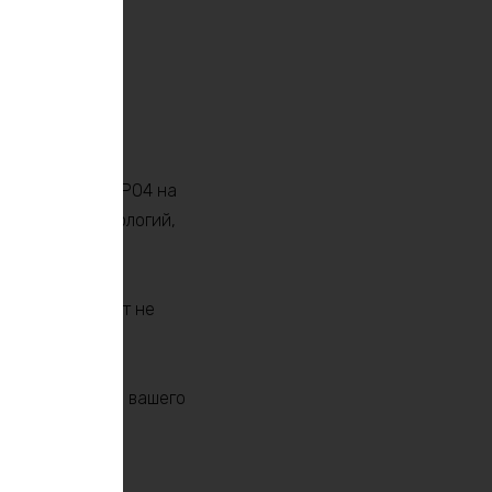
мулятором LiFePO4 на
ередовых технологий,
, и наш продукт не
разрядки при
нных свинцово-
водительностью вашего
4 аккумулятор