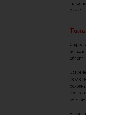
Ёмкость, Ah: 25
Химия: LiFePO4
Только по пр
Откройте дверь в мир 
36 вольт и 25 ампер-ча
обеспечивая вам мощно
Современные LiFePO4 а
исключение. Он спроек
сохранении 80% емкост
кислотных батарей. Эт
устройства на протяжен
Безопасность является