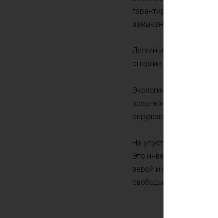
гарантирует именно это
замыкания, вы можете 
Легкий и портативный, 
энергии.
Экологичность – еще о
вредных тяжелых металл
окружающей среды, че
Не упустите возможнос
Это инвестиция в долг
верой и правдой год за
свободы!