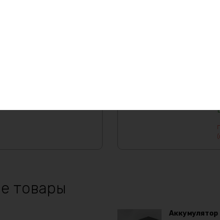
азу
Заказать
(
е товары
Аккумулятор L