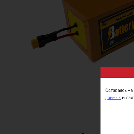
Оставаясь на
данных
и даё
Описа