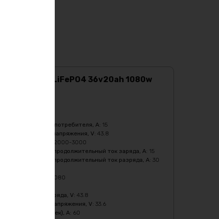
Аккумулятор LiFePO4 36v20ah 1080w
max
Характеристики:
Ёмкость
:
20Ач
Бмс плата -ток потребителя, A
:
15
Верхний порог напряжения, V
:
43.8
Кол-во циклов
:
2000-3000
Максимальный продолжительный ток заряда, A
:
15
Максимальный продолжительный ток разряда, A
:
30
Масса
:
6400 гр
Мощность, Вт
:
1080
Напряжение
:
36
Напряжение заряда, V
:
43.8
Нижний порог напряжения, V
:
33.6
Пиковый ток (1сек), A
:
60