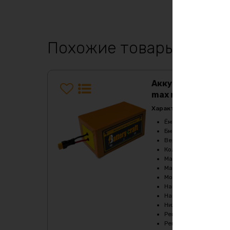
Похожие товары
Аккумулятор LiFe
max металл
Характеристики:
Ёмкость, Ah
:
105
Бмс плата -ток потре
Верхний порог напря
Количество циклов
:
2
Максимальный продол
Максимальный продол
Мощность, Вт
:
540
Напряжение, V
:
36
Напряжение заряда, 
Нижний порог напряж
Рекомендуемый продо
Рекомендуемый продо