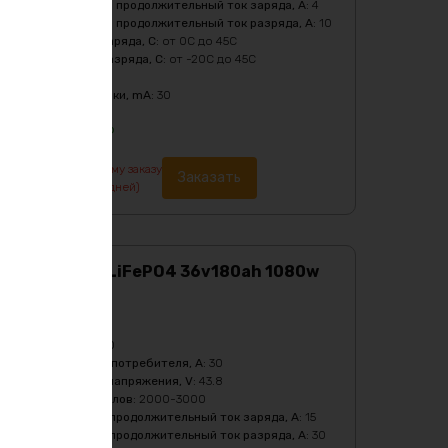
Рекомендуемый продолжительный ток заряда, A
:
4
Рекомендуемый продолжительный ток разряда, A
:
10
Температура заряда, C
:
от 0C до 45C
Температура разряда, C
:
от -20C до 45C
Тип
:
LiFePO4
Ток балансировки, mA
:
30
33132
₽
По предварительному заказу
Заказать
изготовление от 7 дней)
Аккумулятор LiFePO4 36v180ah 1080w
max
Характеристики:
Ёмкость, Ah
:
180
Бмс плата -ток потребителя, A
:
30
Верхний порог напряжения, V
:
43.8
Количество циклов
:
2000-3000
Максимальный продолжительный ток заряда, A
:
15
Максимальный продолжительный ток разряда, A
:
30