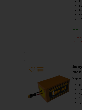
Температура заряда,
Температура разряда
Ток балансировки, m
Химия
:
LiFePO4
Цвет
:
purple
184119
₽
По предварительному зак
(изготовление от 7 дней)
Аккумулятор LiF
max металл
Характеристики:
Ёмкость, Ah
:
90
Бмс плата -ток потре
Напряжение, V
:
36
Химия
:
LiFePO4
Цвет
:
purple