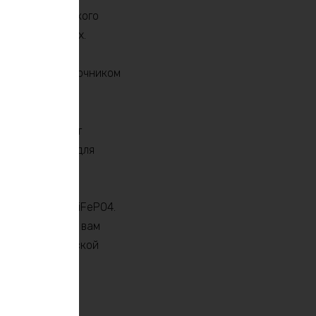
егрева и короткого
 любых условиях.
этом мощным источником
оры не содержат
ее безопасными для
ккумулятором LiFePO4.
 будет служить вам
ень энергетической