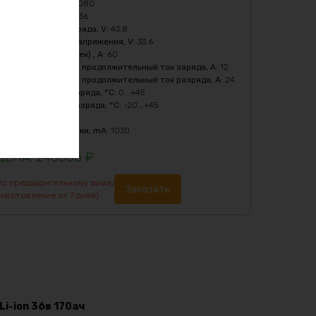
Мощность, Вт
:
1080
Напряжение, V
:
36
Напряжение заряда, V
:
43.8
Нижний порог напряжения, V
:
33.6
Пиковый ток (1сек) , A
:
60
Рекомендуемый продолжительный ток заряда, A
:
12
Рекомендуемый продолжительный ток разряда, A
:
24
Температура заряда, °C
:
0...+45
Температура разряда, °C
:
-20...+45
Тип
:
LiFePO4
Ток балансировки, mA
:
1030
248865
₽
По предварительному заказу
Заказать
изготовление от 7 дней)
i-ion 36в 170ач