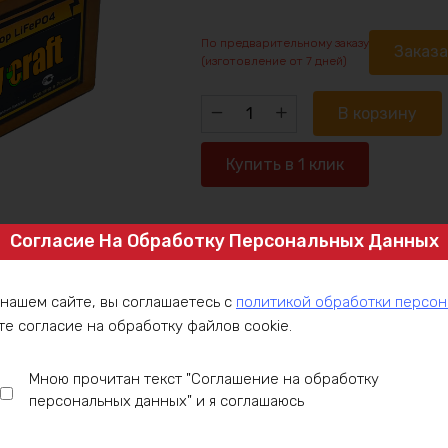
По предварительному заказу
Заказ
(изготовление от 7 дней)
Количество
В корзину
товара
Аккумулятор
Купить в 1 клик
LiFePO4
36v25ah
540w
Согласие На Обработку Персональных Данных
Артикул:
LFP36-25-C15
max
Категория:
LiFePO4 аккумуляторы 3
Аккумуляторы 36V
 нашем сайте, вы соглашаетесь с
политикой обработки персо
те согласие на обработку файлов cookie.
ние
Оплата
Доставка
Гарантия
Инст
Мною прочитан текст "Соглашение на обработку
персональных данных" и я соглашаюсь