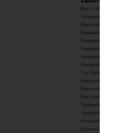
Характеристики:
Вес, г: 8260
Напряжение заряда, V: 
Верхний порог напряжен
Нижний порог напряжени
Рекомендуемый продолж
Рекомендуемый продолж
Напряжение, V: 36
Пиковый ток (1сек) , A: 
Ток балансировки, mA: 
Максимальный продолжи
Максимальный продолжит
Бмс плата -ток потребит
Температура разряда, 
Температура заряда, °C
Мощность, Вт: 540
Количество циклов: 20