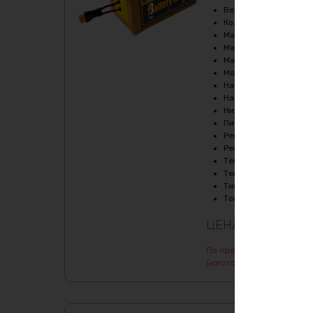
Верхний порог напря
Кол-во циклов
:
2000-
Максимальный продол
Максимальный продол
Масса
:
6440 гр
Мощность, Вт
:
2160
Напряжение
:
36
Напряжение заряда, 
Нижний порог напряж
Пиковый ток (1сек), A
Рекомендуемый продо
Рекомендуемый продо
Температура заряда,
Температура разряда
Тип
:
LiFePO4
Ток балансировки, m
34452
₽
По предварительному зак
(изготовление от 7 дней)