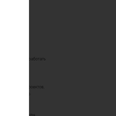
одительным
 аккумулятор
м устройствам работать
. Будь то
 для крупных проектов,
окой плотностью
м это нужно.
 окружающей среды,