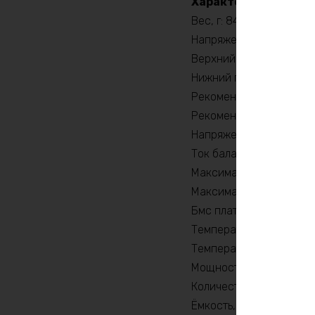
Характеристики:
Вес, г: 84960
Напряжение заряда, V: 
Верхний порог напряжен
Нижний порог напряжени
Рекомендуемый продолж
Рекомендуемый продолж
Напряжение, V: 36
Ток балансировки, mA:
Максимальный продолжи
Максимальный продолжи
Бмс плата -ток потреби
Температура разряда, 
Температура заряда, °C
Мощность, Вт: 2160
Количество циклов: 20
Ёмкость, Ah: 320