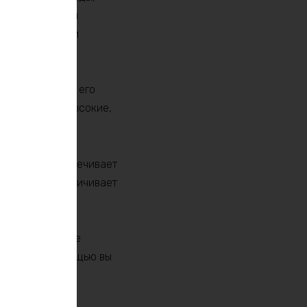
ной химии, но и
ово-кислотными
ью, что делает его
ереносит как высокие,
, которая обеспечивает
начительно увеличивает
ры, позволяющие
сти. С его помощью вы
лы на ненужные