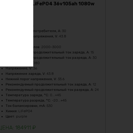
Аккумулятор LiFePO4 36v105ah 1080w
max металл
Характеристики:
Ёмкость, Ah
:
105
Бмс плата -ток потребителя, A
:
30
Верхний порог напряжения, V
:
43.8
Вес, г
:
28090
Количество циклов
:
2000-3000
Максимальный продолжительный ток заряда, A
:
15
Максимальный продолжительный ток разряда, A
:
30
Мощность, Вт
:
1080
Напряжение, V
:
36
Напряжение заряда, V
:
43.8
Нижний порог напряжения, V
:
33.6
Рекомендуемый продолжительный ток заряда, A
:
12
Рекомендуемый продолжительный ток разряда, A
:
24
Температура заряда, °C
:
0...+45
Температура разряда, °C
:
-20...+45
Ток балансировки, mA
:
530
Химия
:
LiFePO4
Цвет
:
purple
184911
₽