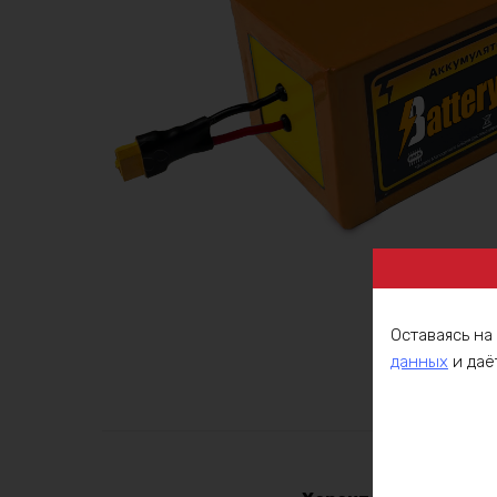
Оставаясь на
данных
и даё
Описа