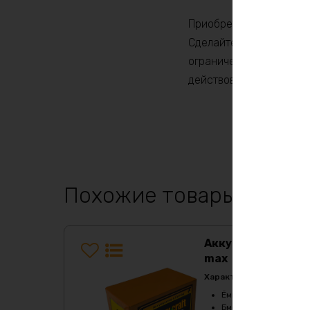
Приобретите наш аккум
Сделайте выбор в польз
ограниченной энергии 
действовать!
Похожие товары
Аккумулятор LiF
max
Характеристики:
Ёмкость
:
20Ач
Бмс плата -ток потре