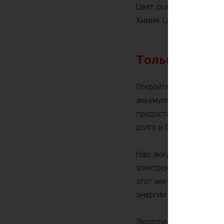
Цвет: purple
Химия: LiFePO4
Только по пр
Откройте новую главу 
аккумулятором LiFePO4
предоставляет вам эне
долго и бесперебойно.
Наш аккумулятор LiFePO
электромобиль, солнеч
этот аккумулятор обесп
энергии и низким самор
Экологически чистая те