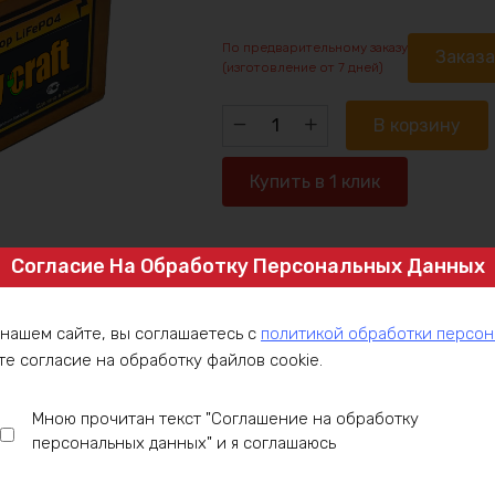
По предварительному заказу
Заказ
(изготовление от 7 дней)
Количество
В корзину
товара
Аккумулятор
Купить в 1 клик
LiFePO4
36v320ah
2160w
Согласие На Обработку Персональных Данных
Артикул:
LFP36-4P80-C60
max
Категория:
LiFePO4 аккумуляторы 3
Аккумуляторы 36V
 нашем сайте, вы соглашаетесь с
политикой обработки персо
те согласие на обработку файлов cookie.
ние
Оплата
Доставка
Гарантия
Инст
Мною прочитан текст "Соглашение на обработку
персональных данных" и я соглашаюсь