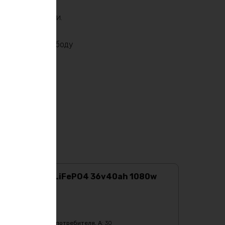
ти и надежности.
кте. Не дайте
й даст вам свободу
Аккумулятор LiFePO4 36v40ah 1080w
max
Характеристики:
Ёмкость, Ah
:
40
Бмс плата -ток потребителя, A
:
30