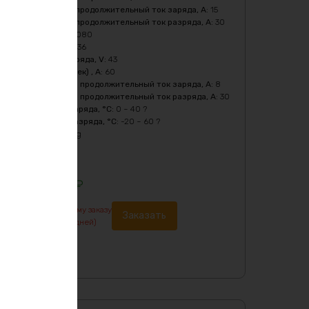
Максимальный продолжительный ток заряда, A
:
15
Максимальный продолжительный ток разряда, A
:
30
Мощность, Вт
:
1080
Напряжение, V
:
36
Напряжение заряда, V
:
43
Пиковый ток (1сек) , A
:
60
Рекомендуемый продолжительный ток заряда, A
:
8
Рекомендуемый продолжительный ток разряда, A
:
30
Температура заряда, °C
:
0 ~ 40 ?
Температура разряда, °C
:
-20 ~ 60 ?
Тип ячеек
:
36.jpg
Химия
:
LiFePO4
Цвет
:
purple
56629
₽
По предварительному заказу
Заказать
изготовление от 7 дней)