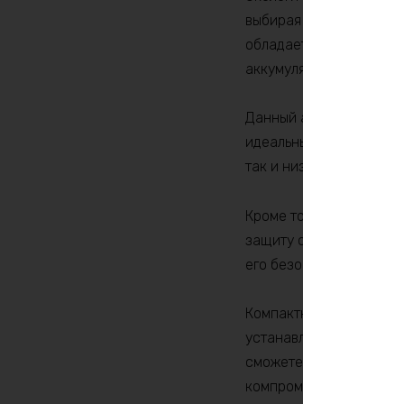
выбирая аккумулятор, к
обладает более длите
аккумуляторами.
Данный аккумулятор мо
идеальным для использ
так и низкие температу
Кроме того, аккумулят
защиту от перезаряда, 
его безопасность и удл
Компактный и легкий п
устанавливать его в о
сможете с легкостью м
компромиссы.