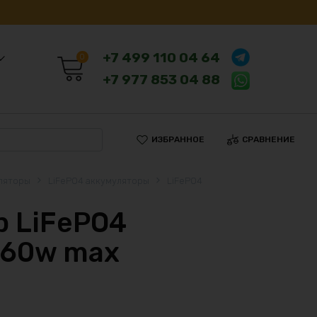
+7 499 110 04 64
0
+7 977 853 04 88
ИЗБРАННОЕ
СРАВНЕНИЕ
ляторы
LiFePO4 аккумуляторы
LiFePO4
 LiFePO4
160w max