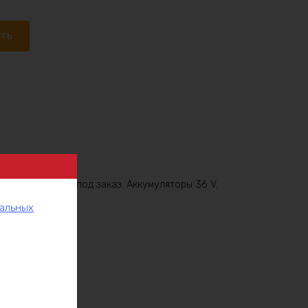
ать
6V
,
Аккумулятор под заказ
,
Аккумуляторы 36 V
,
нальных
рукции