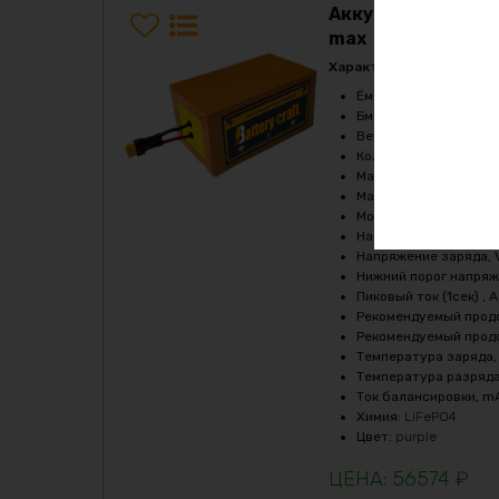
Аккумулятор LiFe
max
Характеристики:
Ёмкость, Ah
:
36
Бмс плата -ток потре
Верхний порог напря
Количество циклов
:
2
Максимальный продол
Максимальный продол
Мощность, Вт
:
1080
Напряжение, V
:
36
Напряжение заряда, 
Нижний порог напряж
Пиковый ток (1сек) , A
Рекомендуемый продо
Рекомендуемый продо
Температура заряда,
Температура разряда
Ток балансировки, m
Химия
:
LiFePO4
Цвет
:
purple
56574
₽