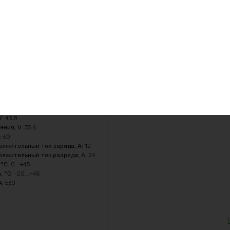
PO4 36v36ah 1080w
бителя, A
:
30
жения, V
:
43.8
000-3000
жительный ток заряда, A
:
15
жительный ток разряда, A
:
30
V
:
43.8
ения, V
:
33.6
:
60
лжительный ток заряда, A
:
12
лжительный ток разряда, A
:
24
 °C
:
0...+45
, °C
:
-20...+45
A
:
530