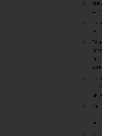
Емкость аккумулято
длительной работы
Максимальная мощно
нагрузками и пита
Технология LiFePO
безопасностью, до
сравнению с тради
теплового разгона.
Цикл жизни: LiFePO
значительно продл
аккумуляторов.
Минимальный самор
что позволяет им с
неиспользовании.
Экологичность: LiF