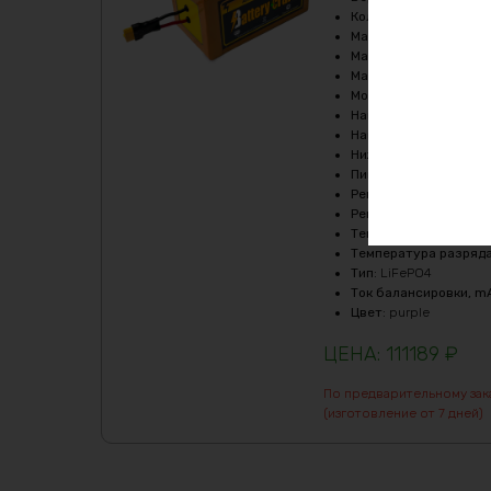
Кол-во циклов
:
2000-
Максимальный продол
Максимальный продол
Масса
:
24640 гр
Мощность, Вт
:
540
Напряжение, V
:
36
Напряжение заряда, 
Нижний порог напряж
Пиковый ток (1сек), A
Рекомендуемый продо
Рекомендуемый продо
Температура заряда,
Температура разряда
Тип
:
LiFePO4
Ток балансировки, m
Цвет
:
purple
111189
₽
По предварительному зак
(изготовление от 7 дней)