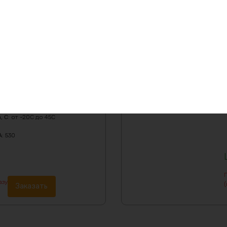
3000
жительный ток заряда, A
:
7.5
жительный ток разряда, A
:
15
V
:
43.8
ения, V
:
33.6
:
30
лжительный ток заряда, A
:
6
лжительный ток разряда, A
:
12
 C
:
от 0C до 45C
, C
:
от -20C до 45C
A
:
530
азу
(
Заказать