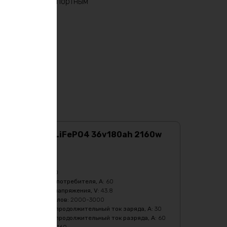
ством или транспортным
Аккумулятор LiFePO4 36v180ah 2160w
max
Характеристики:
Ёмкость, Ah
:
180
Бмс плата -ток потребителя, A
:
60
Верхний порог напряжения, V
:
43.8
Количество циклов
:
2000-3000
Максимальный продолжительный ток заряда, A
:
30
Максимальный продолжительный ток разряда, A
:
60
Мощность, Вт
:
2160