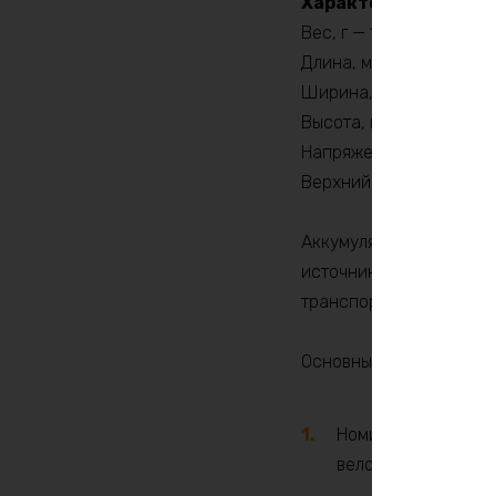
Характеристики
Вес, г — 12000
Длина, мм — 430
Ширина, мм — 90
Высота, мм — 210
Напряжение заряда, V 
Верхний порог напряжен
Аккумулятор LiFePO4 (
источник питания, пре
транспортных средства
Основные характеристи
Номинальное напряж
велосипедов, скуте