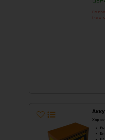
104556
₽
По предварительному зак
(изготовление от 7 дней)
Аккумулятор LiF
Характеристики:
Ёмкость
:
90Ач
Бмс плата -ток потре
Верхний порог напря