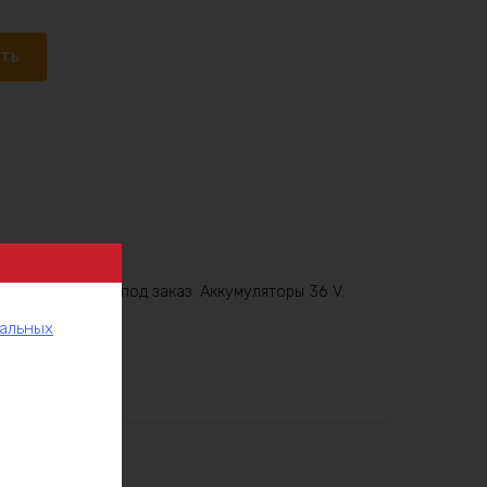
ать
6V
,
Аккумулятор под заказ
,
Аккумуляторы 36 V
,
нальных
рукции