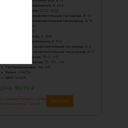
Бмс плата -ток потребителя, A
:
15
Верхний порог напряжения, V
:
43.8
Количество циклов
:
2000-3000
Максимальный продолжительный ток заряда, A
:
7.5
Максимальный продолжительный ток разряда, A
:
15
Мощность, Вт
:
540
Напряжение, V
:
36
Напряжение заряда, V
:
43.8
Нижний порог напряжения, V
:
33.6
Рекомендуемый продолжительный ток заряда, A
:
6
Рекомендуемый продолжительный ток разряда, A
:
12
Температура заряда, °C
:
0...+45
Температура разряда, °C
:
-20...+45
Ток балансировки, mA
:
530
Химия
:
LiFePO4
Цвет
:
purple
184119
₽
По предварительному заказу
Заказать
изготовление от 7 дней)