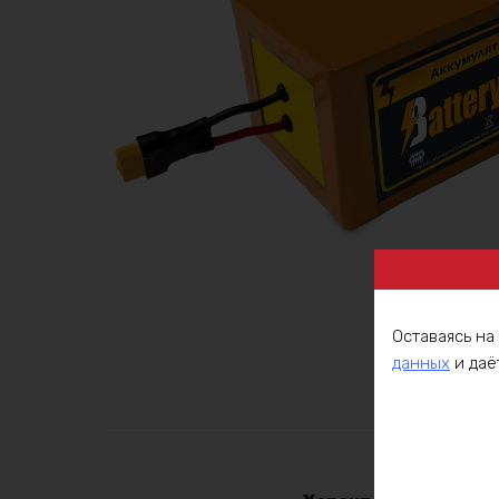
Оставаясь на
данных
и даё
Описа