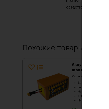
При выборе аккумулято
средством, а также тре
Похожие товары
Аккумулятор LiFe
max металл
Характеристики:
Ёмкость
:
50Ач
Бмс плата -ток потре
Напряжение, V
:
36
Тип
:
LiFePO4
Цвет
:
purple