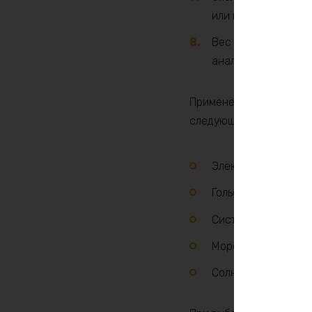
или кадмий, что де
Вес и размер: Акк
аналогов при сопос
Применение аккумулято
следующим:
Электрические вел
Гольф-кары и друг
Системы резервног
Морские и кемпин
Солнечные энергет