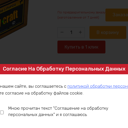
По предварительному заказу
Заказ
(изготовление от 7 дней)
Количество
В корзину
товара
Аккумулятор
Купить в 1 клик
LiFePO4
36v36ah
1080w
Согласие На Обработку Персональных Данных
Артикул:
LFP36-6P6-C30
max
Категория:
LiFePO4 аккумуляторы 3
Аккумуляторы 36V
 нашем сайте, вы соглашаетесь с
политикой обработки персо
те согласие на обработку файлов cookie.
ние
Оплата
Доставка
Гарантия
Инст
Мною прочитан текст "Соглашение на обработку
персональных данных" и я соглашаюсь