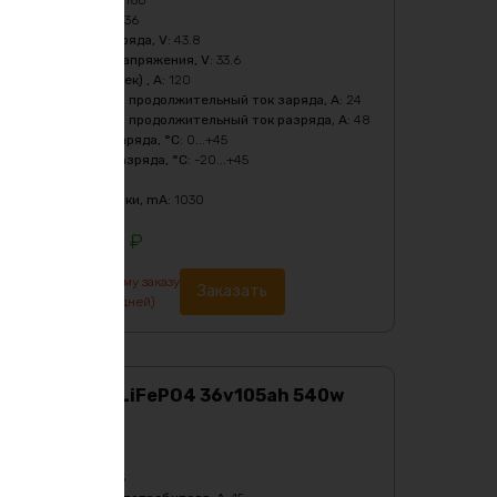
Напряжение, V
:
36
Напряжение заряда, V
:
43.8
Нижний порог напряжения, V
:
33.6
Пиковый ток (1сек) , A
:
120
Рекомендуемый продолжительный ток заряда, A
:
24
Рекомендуемый продолжительный ток разряда, A
:
48
Температура заряда, °C
:
0...+45
Температура разряда, °C
:
-20...+45
Тип
:
LiFePO4
Ток балансировки, mA
:
1030
250185
₽
По предварительному заказу
Заказать
изготовление от 7 дней)
Аккумулятор LiFePO4 36v105ah 540w
max металл
Характеристики:
Ёмкость, Ah
:
105