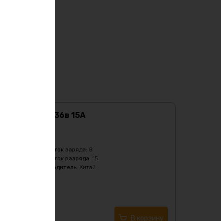
BMS DALY 10S 36в 15А
Характеристики:
Бренд
:
Daly
Максимальный ток заряда
:
8
Максимальный ток разряда
:
15
Страна производитель
:
Китай
Тип
:
Li-Ion
2640
₽
Купить в 1 клик
В корзину