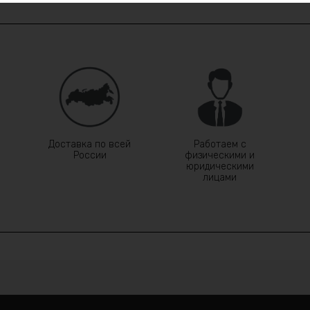
Доставка по всей
Работаем с
России
физическими и
юридическими
лицами