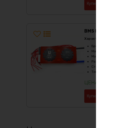
Купить в 1 клик
BMS DALY 12S 36в
Характеристики:
Бренд
:
Daly
Максимальный ток за
Максимальный ток ра
Размеры
:
165х65х25м
Страна производите
Тип
:
Li-Ion
8250
₽
Купить в 1 клик