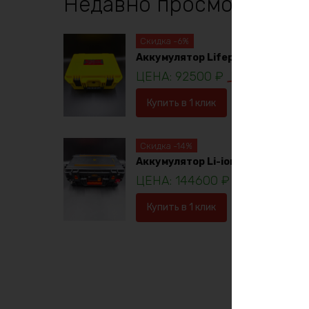
Недавно просмотренны
Скидка -6%
Аккумулятор Lifepo4 12в 230ач
92500
₽
98781
₽
Купить в 1 клик
В корзину
Скидка -14%
Аккумулятор Li-ion 36в 120ач
144600
₽
16753
Купить в 1 клик
В корзину