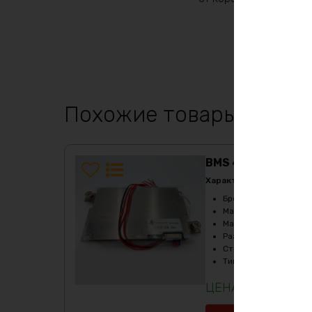
Похожие товары
BMS 4S 12в 300А 
Характеристики:
Бренд
:
Poyohoto
Максимальный ток за
Максимальный ток ра
Размеры
:
144х92х14м
Страна производите
Тип
:
LiFePO4
8141
₽