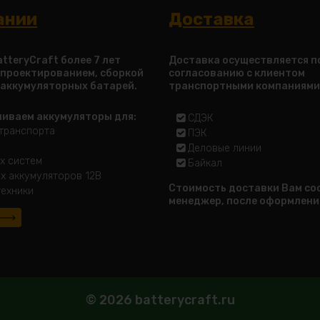
ании
Доставка
tteryCraft более 7 лет
Доставка осуществляется п
 проектированием, сборкой
согласованию с клиентом
 аккумуляторных батарей.
транспортными компаниями
ливаем аккумуляторы для:
СДЭК
транспорта
ПЭК
Деловые линии
х систем
Байкал
х аккумуляторов 12В
Стоимость доставки Вам с
ехники
менеджер, после оформлени
© 2026 batterycraft.ru