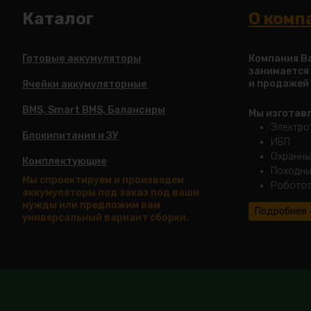
Каталог
О комп
Готовые аккумуляторы
Компания Ba
занимается
и продажей
Ячейки аккумуляторные
BMS, Smart BMS, Балансиры
Мы изготав
Электро
Блокипитания и ЗУ
ИБП
Охранны
Комплектующие
Походны
Мы спроектируем и произведем
Роботот
аккумуляторы под заказ под ваши
нужды или предложим вам
Подробнее
универсальный вариант сборки.