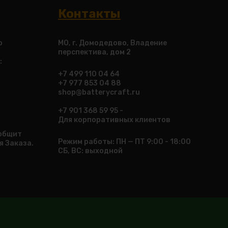
Контакты
о
МО, г. Домодедово, Владение
перспектива, дом 2
:
+7 499 110 04 64
+7 977 853 04 88
shop@batterycraft.ru
+7 901 368 59 95 -
Для корпоративных клиентов
ообщит
Режим работы: ПН — ПТ 9:00 - 18:00
я Заказа.
СБ, ВС: выходной