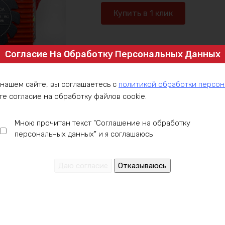
BMS
Купить в 1 клик
DALY
17S
60в
Артикул:
BMSD17S60100
Согласие На Обработку Персональных Данных
100А
Категория:
BMS платы для Li-ion
,
Пл
 нашем сайте, вы соглашаетесь с
политикой обработки персо
те согласие на обработку файлов cookie.
Мною прочитан текст "Соглашение на обработку
персональных данных" и я соглашаюсь
ние
Оплата
Доставка
Гарантия
Инст