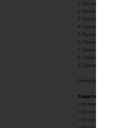
1. Тип химии: Li-ion
2. Конфигурация сборки
3. Максимальный ток ра
4. Максимальный ток за
5. Функция балансировк
6. Размеры: 165х65х25
7. Симметричная BMS c
8. Страна производител
9. Бренд: Daly
Cимметричная БМС BMS 
Защита батареи
:
– от перезаряда
– от переразряда
– от перегрева
– от короткого замыкан