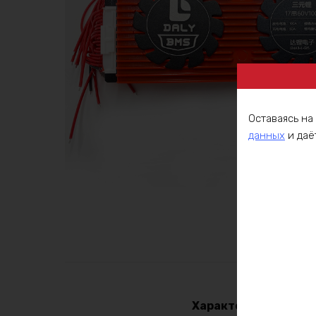
Оставаясь на
данных
и даё
Описа
Характеристики: