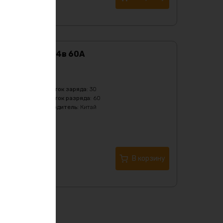
BMS DALY 7S 24в 60А
Характеристики:
Бренд
:
Daly
Максимальный ток заряда
:
30
Максимальный ток разряда
:
60
Страна производитель
:
Китай
Тип
:
Li-Ion
2420
₽
Купить в 1 клик
В корзину