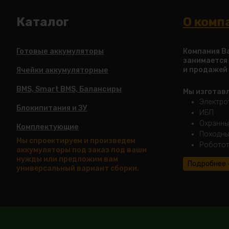
Каталог
О комп
Готовые аккумуляторы
Компания Ba
занимается
и продажей
Ячейки аккумуляторные
BMS, Smart BMS, Балансиры
Мы изготав
Электро
Блокипитания и ЗУ
ИБП
Охранны
Комплектующие
Походны
Мы спроектируем и произведем
Роботот
аккумуляторы под заказ под ваши
нужды или предложим вам
Подробнее
универсальный вариант сборки.