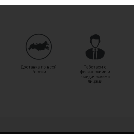
Доставка по всей
Работаем с
России
физическими и
юридическими
лицами