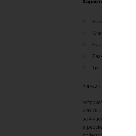
Характеристики:
Выходное напряже
Класс защиты IP64
Масса 1700 гр
Размеры 225х115х
Тип Lifepo4
Зарядное устройство дл
Устройство предназнач
220. Зарядное устройс
за 4 часа. Зарядное ус
агрессивных условиях. 
Anderson 50A с ручкой 