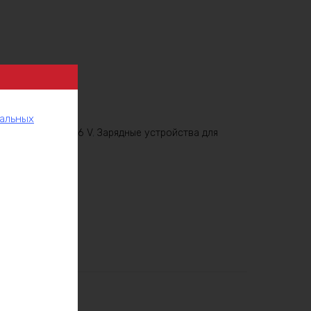
нальных
и питания и ЗУ 36 V
,
Зарядные устройства для
LiFePO4 36V
рукции