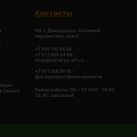
Контакты
о
МО, г. Домодедово, Владение
перспектива, дом 2
:
+7 499 110 04 64
+7 977 853 04 88
shop@batterycraft.ru
+7 901 368 59 95 -
Для корпоративных клиентов
ообщит
Режим работы: ПН — ПТ 9:00 - 18:00
я Заказа.
СБ, ВС: выходной