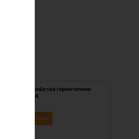
Зарядное устройство герметичное
Lifepo4 12в 15А
Характеристики:
Уведомить о наличии