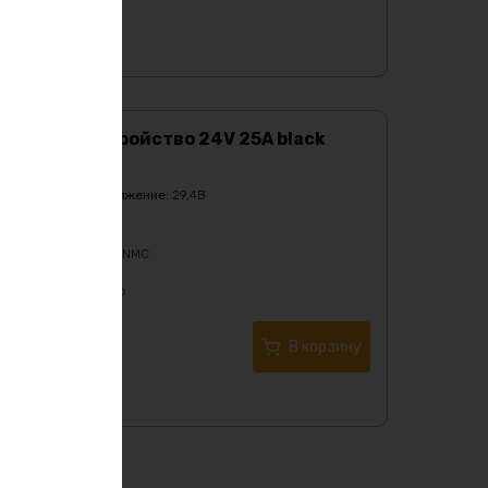
Зарядное устройство 24V 25А black
Характеристики:
Выходное напряжение
:
29,4В
Масса
:
2600гр
Напряжение
:
24
Тип
:
Lifepo4/Li-NMC
27061
₽
Купить в 1 клик
В корзину