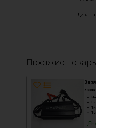
Диод на корпусе отобр
Похожие товары
Зарядное устройс
Характеристики:
Масса
:
1100 гр
Напряжение
:
24
Тип
:
Lifepo4/Li-NMC
Ток заряда
:
20А
12761
₽