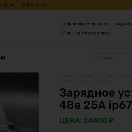
 сервис
Контакты
ПРОИЗВОДСТВО И ПУНКТ ВЫДАЧИ
ПН – ПТ С 9:00 ДО 18:00
ИИ
Главная
Каталог
Блоки питания 
устройства для LiFePO4 36V
Зарядное ус
48в 25А ip6
24800
₽