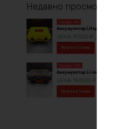
Недавно просмотренны
Скидка -6%
Аккумулятор Lifepo4 12в 230ач
92500
₽
98781
₽
Купить в 1 клик
В корзину
Скидка -14%
Аккумулятор Li-ion 36в 120ач
144600
₽
16753
Купить в 1 клик
В корзину