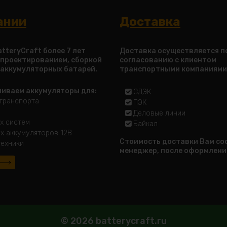
ании
Доставка
tteryCraft более 7 лет
Доставка осуществляется п
 проектированием, сборкой
согласованию с клиентом
 аккумуляторных батарей.
транспортными компаниями
ливаем аккумуляторы для:
СДЭК
транспорта
ПЭК
Деловые линии
х систем
Байкал
х аккумуляторов 12В
Стоимость доставки Вам с
ехники
менеджер, после оформлени
© 2026 batterycraft.ru