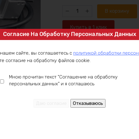
Количество
В корзину
товара
Зарядное
Купить в 1 клик
устройство
Согласие На Обработку Персональных Данных
Lifepo4
48в
Артикул:
 нашем сайте, вы соглашаетесь с
политикой обработки персо
25А
Категория:
Блоки питания и ЗУ
,
Блок
те согласие на обработку файлов cookie.
ip67
LiFePO4
,
Зарядные устройства для 
Мною прочитан текст "Соглашение на обработку
персональных данных" и я соглашаюсь
ние
Оплата
Доставка
Гарантия
Инст