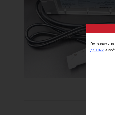
Оставаясь на
данных
и даё
Описа