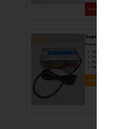
Купить в 1 клик
Зарядное устройс
Характеристики:
Выходное напряжени
Класс защиты
:
IP64
Масса
:
1700 гр
Размеры
:
225х115х82
Уведомить о наличи