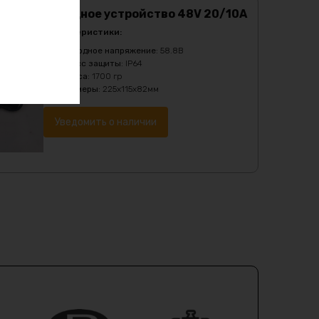
Зарядное устройство 48V 20/10А
Характеристики:
Выходное напряжение
:
58.8В
Класс защиты
:
IP64
Масса
:
1700 гр
Размеры
:
225х115х82мм
Уведомить о наличии