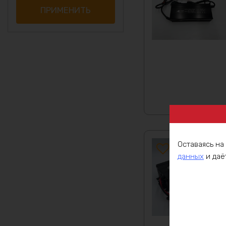
30А
ПРИМЕНИТЬ
60А
Оставаясь на
данных
и даё