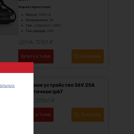
Характеристики:
Масса
:
1100 гр
Напряжение
:
24
Тип
:
Lifepo4/Li-NMC
Ток заряда
:
20А
12761
₽
Купить в 1 клик
В корзину
Зарядное устройство 36V 25А
нальных
герметичное ip67
27061
₽
Купить в 1 клик
В корзину