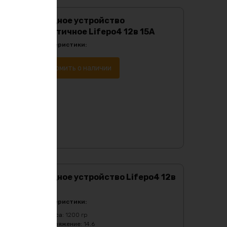
Зарядное устройство
герметичное Lifepo4 12в 15А
Характеристики:
Уведомить о наличии
Зарядное устройство Lifepo4 12в
100А
Характеристики:
Масса
:
1200 гр
Напряжение
:
14.6