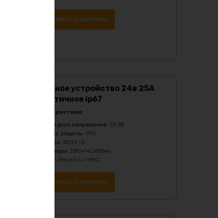
Уведомить о наличии
Зарядное устройство 24в 25А
герметичное ip67
Характеристики:
Выходное напряжение
:
29.3B
Класс защиты
:
IP67
Масса
:
3000 гр
Размеры
:
280х142х85мм
Тип
:
Lifepo4/Li-NMC
Уведомить о наличии