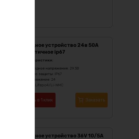
Зарядное устройство 24в 50А
герметичное ip67
Характеристики:
Выходное напряжение
:
29.3B
Класс защиты
:
IP67
Напряжение
:
24
Тип
:
Lifepo4/Li-NMC
Купить в 1 клик
Заказать
Зарядное устройство 36V 10/5А