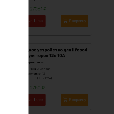
27061
₽
Купить в 1 клик
В корзину
Зарядное устройство для lifepo4
аккумуляторов 12в 10А
Характеристики:
Гарантия
:
3 месяца
Напряжение
:
12
Тип
:
Li-Fe ( LiFePO4)
2750
₽
Купить в 1 клик
В корзину