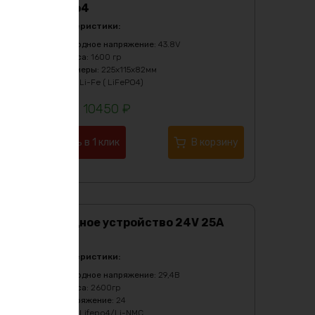
Lifepo4
Характеристики:
Выходное напряжение
:
43.8V
Масса
:
1600 гр
Размеры
:
225х115х82мм
Тип
:
Li-Fe ( LiFePO4)
10450
₽
Купить в 1 клик
В корзину
Зарядное устройство 24V 25А
black
Характеристики:
Выходное напряжение
:
29,4В
Масса
:
2600гр
Напряжение
:
24
Тип
:
Lifepo4/Li-NMC