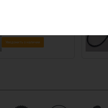
Зарядное устройство 12в 30А
герметичное ip67
Характеристики:
Класс защиты
:
IP67
Напряжение
:
12
Тип
:
Lifepo4/Li-NMC
Уведомить о наличии