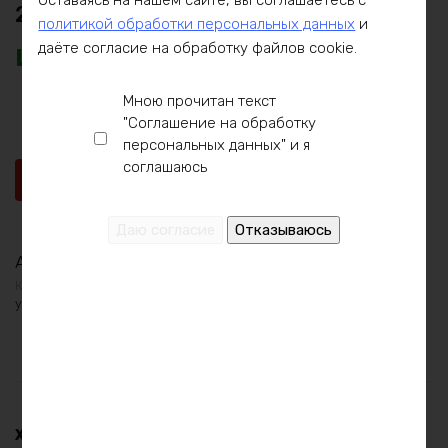
Оставаясь на нашем сайте, вы соглашаетесь с
20А
политикой обработки персональных данных
и
даёте согласие на обработку файлов cookie.
12761
₽
Мною прочитан текст
"Соглашение на обработку
Количество
В корзину
персональных данных" и я
товара
соглашаюсь
Зарядное
Купить в 1 клик
устройство
lifepo4
24в
20А
Артикул:
Категория:
Блоки питания и ЗУ
,
Блоки питания и ЗУ 24 V
,
Зарядные
устройства для LiFePO4
,
Зарядные устройства для LiFePO4 24V
Описание
Оплата
Доставка
Гарантия
И
Характеристики: